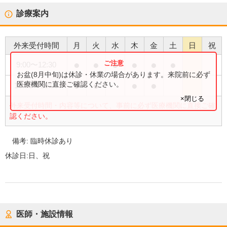
診療案内
外来受付時間
月
火
水
木
金
土
日
祝
●
●
●
●
●
●
9:00
〜
12:30
お盆(8月中旬)は休診・休業の場合があります。来院前に必ず
●
●
●
●
医療機関に直接ご確認ください。
15:00
〜
18:00
×閉じる
外来受付時間・内容等について、事前に必ず医療機関に直接ご確
認ください。
備考:
臨時休診あり
休診日:
日、祝
医師・施設情報