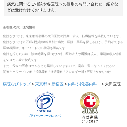
病気に関するご相談や各医院への個別のお問い合わせ・紹介な
どは受け付けておりません。
新宿区
の
太田医院
情報
病院なび では、
東京都
新宿区
の
太田医院
の
評判・求人・転職
情報を掲載しています。
病院なび では市区町村別/診療科目別に病院・医院・薬局を探せるほか、予約ができる
医療機関や、キーワードでの検索も可能です。
病院を探したい時、診療時間を調べたい時、医師求人や看護師求人、薬剤師求人情報
を知りたい時に便利です。
また、役立つ医療コラムなども掲載していますので、是非ご覧になってください。
関連キーワード:
内科 / 消化器科 / 循環器科 / アレルギー科 / 医院 / かかりつけ
病院なびトップ
>
東京都
>
新宿区
>
内科
消化器内科
... >
太田医院
プライバシーマークについて