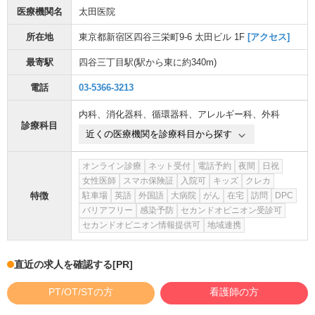
医療機関名
太田医院
所在地
東京都新宿区四谷三栄町9-6 太田ビル 1F
[アクセス]
最寄駅
四谷三丁目駅
(駅から
東に約340m
)
電話
03-5366-3213
内科
、
消化器科
、
循環器科
、
アレルギー科
、
外科
診療科目
近くの医療機関を診療科目から探す
オンライン診療
ネット受付
電話予約
夜間
日祝
女性医師
スマホ保険証
入院可
キッズ
クレカ
特徴
駐車場
英語
外国語
大病院
がん
在宅
訪問
DPC
バリアフリー
感染予防
セカンドオピニオン受診可
セカンドオピニオン情報提供可
地域連携
直近の求人を確認する
[PR]
PT/OT/STの方
看護師の方