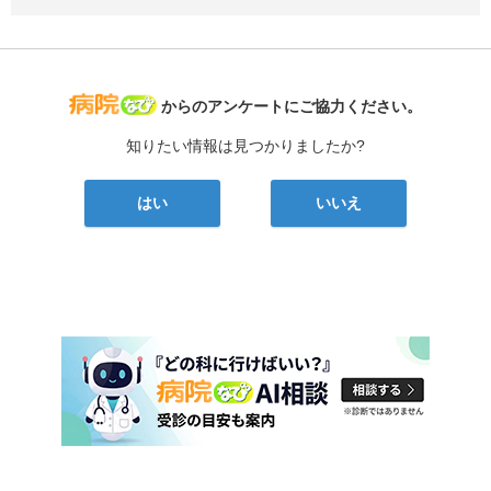
病院なび
からのアンケートにご協力ください。
知りたい情報は見つかりましたか?
はい
いいえ