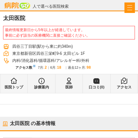
病院なび
人で選べる医院検索
太田医院
最終情報更新日から5年以上が経過しています。
事前に必ず該当の医療機関に直接ご確認ください。
四谷三丁目駅
(駅から
東に約340m
)
東京都新宿区四谷三栄町9-6 太田ビル 1F
内科
消化器科
循環器科
アレルギー科
外科
※
2
18
98
アクセス数
7月
:
6月
:
過去12ヶ月:
医院トップ
診療案内
医師
口コミ(
0
)
アクセス
太田医院
の基本情報