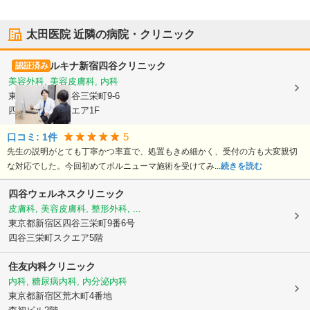
太田医院
近隣の病院・クリニック
ルキナ新宿四谷クリニック
認証済み
美容外科, 美容皮膚科, 内科
東京都新宿区
四谷三栄町9-6
四谷三栄町スクエア1F
5
口コミ:
1
件
先生の説明がとても丁寧かつ率直で、処置もきめ細かく、受付の方も大変親切
な対応でした。今回初めてボルニューマ施術を受けてみ...
続きを読む
四谷ウェルネスクリニック
皮膚科, 美容皮膚科, 整形外科, ...
東京都新宿区
四谷三栄町9番6号
四谷三栄町スクエア5階
住友内科クリニック
内科, 糖尿病内科, 内分泌内科
東京都新宿区
荒木町4番地