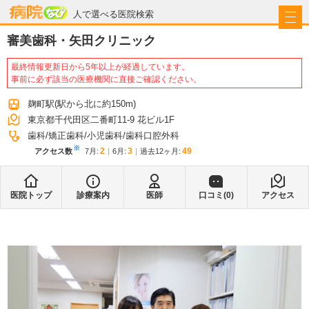
病院なび
人で選べる医院検索
審美歯科・矢田クリニック
最終情報更新日から5年以上が経過しています。
事前に必ず該当の医療機関に直接ご確認ください。
麹町駅
(駅から
北に約150m
)
東京都千代田区二番町11-9 花ビル1F
歯科
矯正歯科
小児歯科
歯科口腔外科
※
2
3
49
アクセス数
7月
:
6月
:
過去12ヶ月:
医院トップ
診療案内
医師
口コミ(
0
)
アクセス