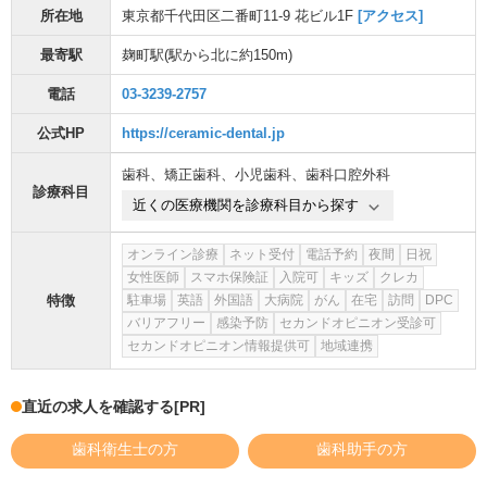
所在地
東京都千代田区二番町11-9 花ビル1F
[アクセス]
最寄駅
麹町駅
(駅から
北に約150m
)
電話
03-3239-2757
公式HP
https://ceramic-dental.jp
歯科
、
矯正歯科
、
小児歯科
、
歯科口腔外科
診療科目
近くの医療機関を診療科目から探す
オンライン診療
ネット受付
電話予約
夜間
日祝
女性医師
スマホ保険証
入院可
キッズ
クレカ
特徴
駐車場
英語
外国語
大病院
がん
在宅
訪問
DPC
バリアフリー
感染予防
セカンドオピニオン受診可
セカンドオピニオン情報提供可
地域連携
直近の求人を確認する
[PR]
歯科衛生士の方
歯科助手の方