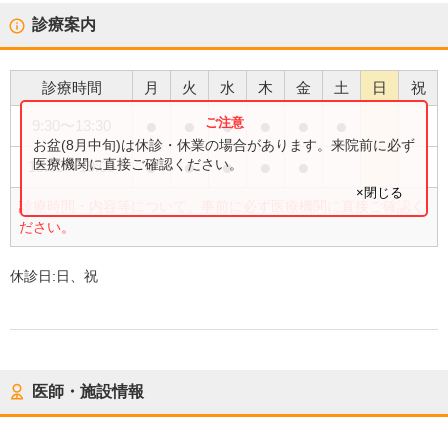
診療案内
診療時間
月
火
水
木
金
土
日
祝
●
●
●
●
●
●
9:30
〜
13:30
お盆(8月中旬)は休診・休業の場合があります。来院前に必ず
●
●
●
●
●
医療機関に直接ご確認ください。
15:00
〜
19:00
×閉じる
診療時間・内容等について、事前に必ず医療機関に直接ご確認く
ださい。
休診日:
日、祝
医師・施設情報