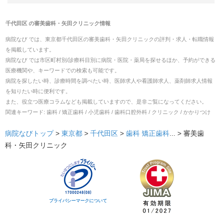
千代田区
の
審美歯科・矢田クリニック
情報
病院なび では、
東京都
千代田区
の
審美歯科・矢田クリニック
の
評判・求人・転職
情報
を掲載しています。
病院なび では市区町村別/診療科目別に病院・医院・薬局を探せるほか、予約ができる
医療機関や、キーワードでの検索も可能です。
病院を探したい時、診療時間を調べたい時、医師求人や看護師求人、薬剤師求人情報
を知りたい時に便利です。
また、役立つ医療コラムなども掲載していますので、是非ご覧になってください。
関連キーワード:
歯科 / 矯正歯科 / 小児歯科 / 歯科口腔外科 / クリニック / かかりつけ
病院なびトップ
>
東京都
>
千代田区
>
歯科
矯正歯科
... >
審美歯
科・矢田クリニック
プライバシーマークについて