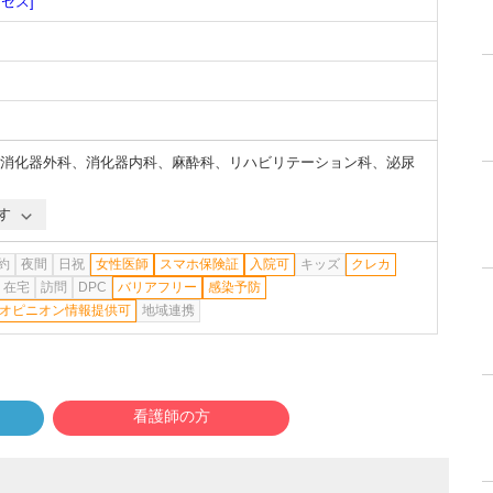
クセス]
消化器外科
、
消化器内科
、
麻酔科
、
リハビリテーション科
、
泌尿
す
約
夜間
日祝
女性医師
スマホ保険証
入院可
キッズ
クレカ
在宅
訪問
DPC
バリアフリー
感染予防
オピニオン情報提供可
地域連携
看護師の方