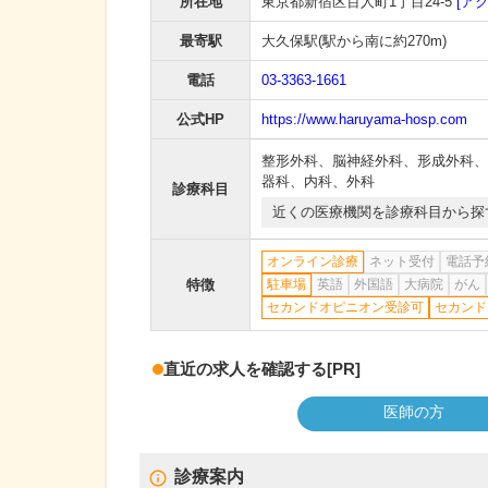
所在地
東京都新宿区百人町1丁目24-5
[ア
最寄駅
大久保駅
(駅から
南に約270m
)
電話
03-3363-1661
公式HP
https://www.haruyama-hosp.com
整形外科
、
脳神経外科
、
形成外科
、
器科
、
内科
、
外科
診療科目
近くの医療機関を診療科目から探
オンライン診療
ネット受付
電話予
特徴
駐車場
英語
外国語
大病院
がん
セカンドオピニオン受診可
セカンド
直近の求人を確認する
[PR]
医師の方
診療案内