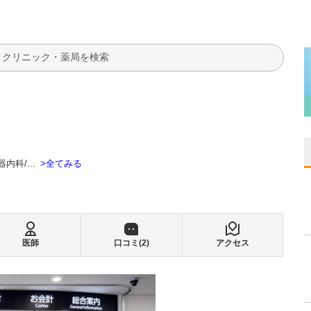
検索
全てみる
器内科
...
医師
口コミ(
2
)
アクセス