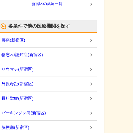
新宿区
の薬局一覧
各条件で他の医療機関を探す
腰痛
(
新宿区
)
物忘れ/認知症
(
新宿区
)
リウマチ
(
新宿区
)
外反母趾
(
新宿区
)
骨粗鬆症
(
新宿区
)
パーキンソン病
(
新宿区
)
脳梗塞
(
新宿区
)