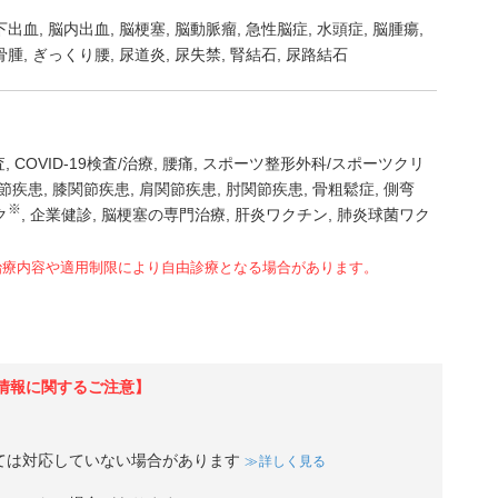
下出血
脳内出血
脳梗塞
脳動脈瘤
急性脳症
水頭症
脳腫瘍
骨腫
ぎっくり腰
尿道炎
尿失禁
腎結石
尿路結石
査
COVID-19検査/治療
腰痛
スポーツ整形外科/スポーツクリ
節疾患
膝関節疾患
肩関節疾患
肘関節疾患
骨粗鬆症
側弯
※
ク
企業健診
脳梗塞の専門治療
肝炎ワクチン
肺炎球菌ワク
治療内容や適用制限により自由診療となる場合があります。
情報に関するご注意】
ては対応していない場合があります
詳しく見る