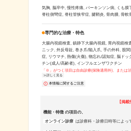
気胸
脳卒中
慢性疼痛
パーキンソン病
くも膜
脊柱側彎症
脊柱管狭窄症
腱鞘炎
骨肉腫
骨軟
専門的な治療・特色
大腸内視鏡検査
鎮静下大腸内視鏡
胃内視鏡検
ニック
外反母趾
巻き爪/陥入爪
手の外科
股関
症
リウマチ
熱傷(火傷)
物忘れ/認知症
脳ドッ
チン(成人/高齢者)
インフルエンザワクチン
「※」がつく項目は自由診療(保険適用外)、または
詳しく見る
本情報に関するご注意
【掲載
機能・特徴
の項目の、
オンライン診療
は診療科・診療日時等によっ