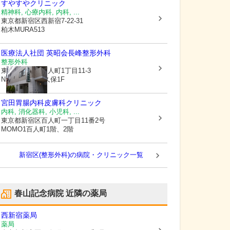
すやすやクリニック
精神科, 心療内科, 内科, ...
東京都新宿区
西新宿7-22-31
柏木MURA513
医療法人社団 英昭会
長峰整形外科
整形外科
東京都新宿区
百人町1丁目11-3
NSロイヤル大久保1F
宮田胃腸内科皮膚科クリニック
内科, 消化器科, 小児科, ...
東京都新宿区
百人町一丁目11番2号
MOMO1百人町1階、2階
新宿区(整形外科)の病院・クリニック一覧
春山記念病院
近隣の薬局
西新宿薬局
薬局