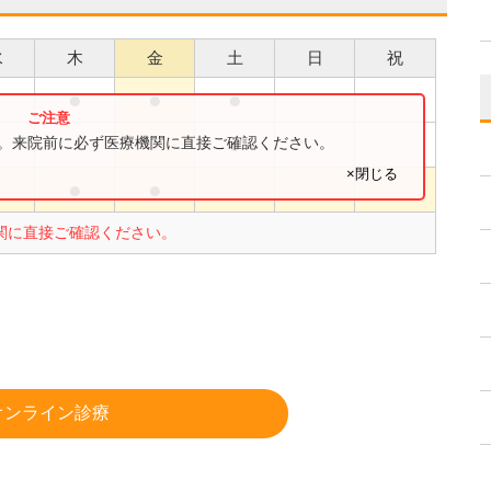
水
木
金
土
日
祝
●
●
●
●
●
す。来院前に必ず医療機関に直接ご確認ください。
×閉じる
●
●
●
関に直接ご確認ください。
オンライン診療