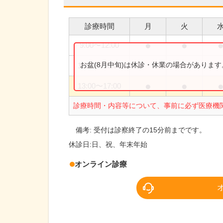
診療時間
月
火
●
●
9:00
〜
12:00
お盆(8月中旬)は休診・休業の場合がありま
13:00
〜
16:00
●
●
13:00
〜
17:00
診療時間・内容等について、事前に必ず医療機
備考:
受付は診察終了の15分前までです。
休診日:
日、祝、年末年始
オンライン診療