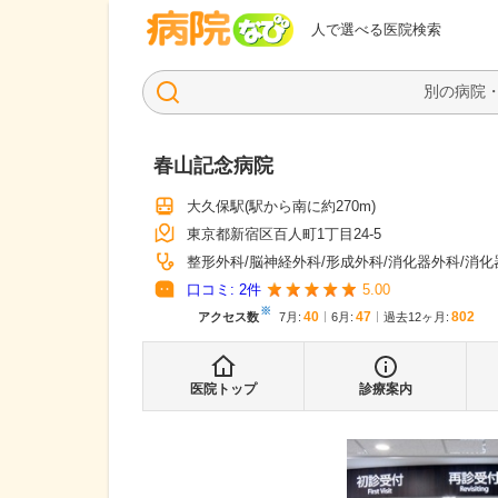
病院なび
人で選べる医院検索
春山記念病院
大久保駅
(駅から
南に約270m
)
東京都新宿区百人町1丁目24-5
整形外科
脳神経外科
形成外科
消化器外科
消化
口コミ:
2
件
5.00
※
40
47
802
アクセス数
7月
:
6月
:
過去12ヶ月:
医院トップ
診療案内