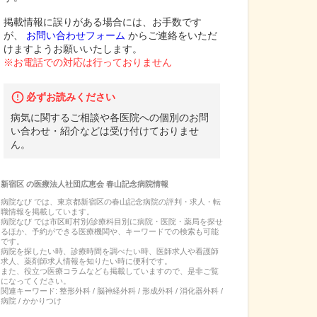
掲載情報に誤りがある場合には、お手数です
が、
お問い合わせフォーム
からご連絡をいただ
けますようお願いいたします。
※お電話での対応は行っておりません
必ずお読みください
病気に関するご相談や各医院への個別のお問
い合わせ・紹介などは受け付けておりませ
ん。
新宿区
の
医療法人社団広恵会 春山記念病院
情報
病院なび では、
東京都
新宿区
の
春山記念病院
の
評判・求人・転
職
情報を掲載しています。
病院なび では市区町村別/診療科目別に病院・医院・薬局を探せ
るほか、予約ができる医療機関や、キーワードでの検索も可能
です。
病院を探したい時、診療時間を調べたい時、医師求人や看護師
求人、薬剤師求人情報を知りたい時に便利です。
また、役立つ医療コラムなども掲載していますので、是非ご覧
になってください。
関連キーワード:
整形外科 / 脳神経外科 / 形成外科 / 消化器外科 /
病院 / かかりつけ