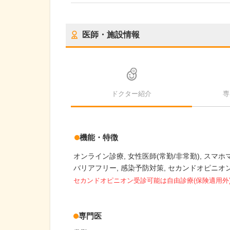
医師・施設情報
ドクター紹介
専
機能・特徴
オンライン診療
女性医師(常勤/非常勤)
スマホ
バリアフリー
感染予防対策
セカンドオピニオ
セカンドオピニオン受診可能
は自由診療(保険適用外
専門医