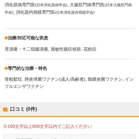
消化器病専門医
大腸肛門病専門医
(日本消化器病学会)
(日本大腸肛門病
消化器内視鏡専門医
学会)
(日本消化器内視鏡学会)
治療/対応可能な疾患
胃潰瘍・十二指腸潰瘍
過敏性腸症候群
花粉症
専門的な治療・特色
骨粗鬆症
肺炎球菌ワクチン(成人/高齢者)
髄膜炎菌ワクチン
イン
フルエンザワクチン
口コミ (0件)
※100文字以上800文字以内でご記入ください