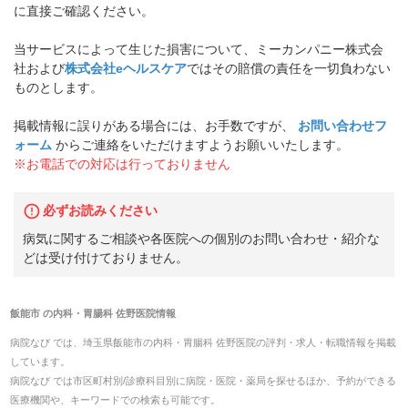
に直接ご確認ください。
当サービスによって生じた損害について、ミーカンパニー株式会
社および
株式会社eヘルスケア
ではその賠償の責任を一切負わない
ものとします。
掲載情報に誤りがある場合には、お手数ですが、
お問い合わせフ
ォーム
からご連絡をいただけますようお願いいたします。
※お電話での対応は行っておりません
必ずお読みください
病気に関するご相談や各医院への個別のお問い合わせ・紹介な
どは受け付けておりません。
飯能市
の
内科・胃腸科 佐野医院
情報
病院なび では、
埼玉県
飯能市
の
内科・胃腸科 佐野医院
の
評判・求人・転職
情報を掲載
しています。
病院なび では市区町村別/診療科目別に病院・医院・薬局を探せるほか、予約ができる
医療機関や、キーワードでの検索も可能です。