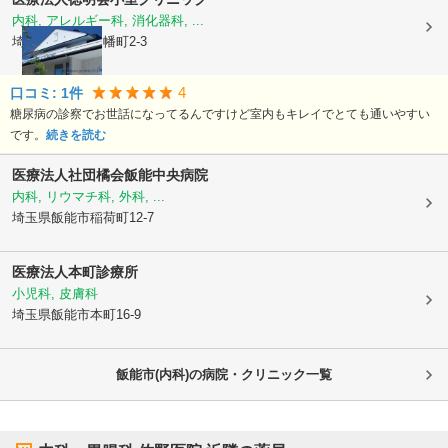
内科, アレルギー科, 消化器科, ...
埼玉県飯能市
八幡町2-3
4
口コミ:
1
件
糖尿病の診察でお世話になってるんですけど室内もキレイでとても通いやすい
です。
続きを読む
医療法人社団橘会
飯能中央病院
内科, リウマチ科, 外科, ...
埼玉県飯能市
稲荷町12-7
医療法人
本町診療所
小児科, 皮膚科
埼玉県飯能市
本町16-9
飯能市(内科)の病院・クリニック一覧