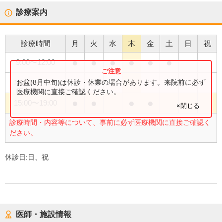
診療案内
診療時間
月
火
水
木
金
土
日
祝
●
●
●
●
●
●
9:00
〜
12:00
●
お盆(8月中旬)は休診・休業の場合があります。来院前に必ず
14:00
〜
17:00
医療機関に直接ご確認ください。
●
●
●
●
15:00
〜
19:00
×閉じる
診療時間・内容等について、事前に必ず医療機関に直接ご確認く
ださい。
休診日:
日、祝
医師・施設情報