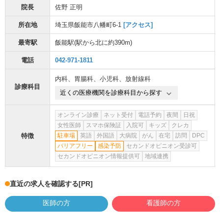
院長
佐野 正明
所在地
埼玉県飯能市八幡町6-1
[アクセス]
最寄駅
飯能駅
(駅から
北に約390m
)
電話
042-971-1811
内科
、
胃腸科
、
小児科
、
放射線科
診療科目
近くの医療機関を診療科目から探す
オンライン診療
ネット受付
電話予約
夜間
日祝
女性医師
スマホ保険証
入院可
キッズ
クレカ
特徴
駐車場
英語
外国語
大病院
がん
在宅
訪問
DPC
バリアフリー
感染予防
セカンドオピニオン受診可
セカンドオピニオン情報提供可
地域連携
直近の求人を確認する
[PR]
医師の方
看護師の方