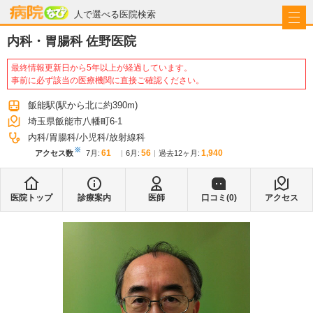
病院なび
人で選べる医院検索
内科・胃腸科 佐野医院
最終情報更新日から5年以上が経過しています。
事前に必ず該当の医療機関に直接ご確認ください。
飯能駅
(駅から
北に約390m
)
埼玉県飯能市八幡町6-1
内科
胃腸科
小児科
放射線科
※
61
56
1,940
アクセス数
7月
:
6月
:
過去12ヶ月:
医院トップ
診療案内
医師
口コミ(
0
)
アクセス