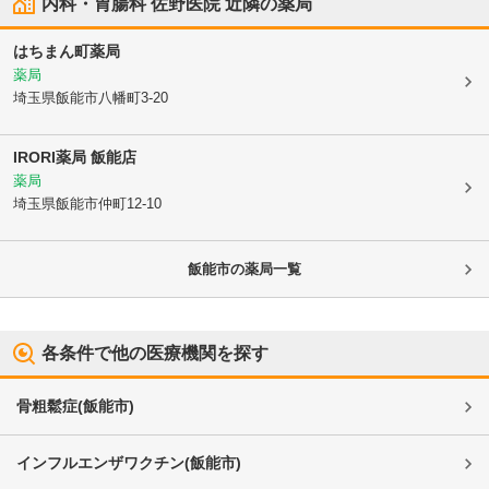
内科・胃腸科 佐野医院
近隣の薬局
はちまん町薬局
薬局
埼玉県飯能市
八幡町3-20
IRORI薬局 飯能店
薬局
埼玉県飯能市
仲町12-10
飯能市
の薬局一覧
各条件で他の医療機関を探す
骨粗鬆症
(
飯能市
)
インフルエンザワクチン
(
飯能市
)