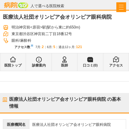
病院なび
人で選べる医院検索
医療法人社団オリンピア会オリンピア眼科病院
明治神宮前<原宿>駅
(駅から
東に約650m
)
東京都渋谷区神宮前二丁目18番12号
眼科
麻酔科
※
2
5
121
アクセス数
7月
:
6月
:
過去12ヶ月:
医院トップ
診療案内
医師
口コミ(
0
)
アクセス
医療法人社団オリンピア会オリンピア眼科病院
の基本
情報
医療機関名
医療法人社団オリンピア会オリンピア眼科病院