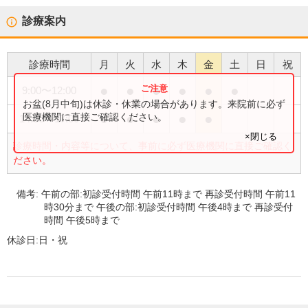
診療案内
診療時間
月
火
水
木
金
土
日
祝
●
●
●
●
●
●
9:00
〜
12:00
お盆(8月中旬)は休診・休業の場合があります。来院前に必ず
●
●
●
●
●
医療機関に直接ご確認ください。
14:00
〜
17:00
×閉じる
診療時間・内容等について、事前に必ず医療機関に直接ご確認く
ださい。
備考:
午前の部:初診受付時間 午前11時まで 再診受付時間 午前11
時30分まで 午後の部:初診受付時間 午後4時まで 再診受付
時間 午後5時まで
休診日:
日・祝