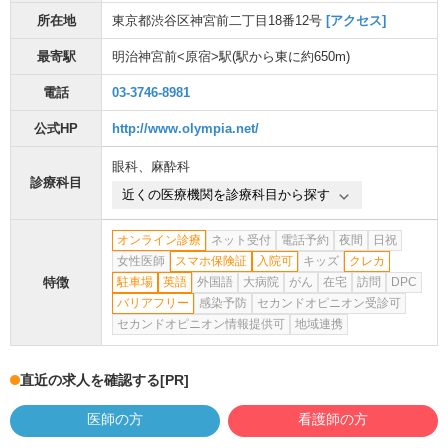
所在地
東京都渋谷区神宮前二丁目18番12号
[アクセス]
最寄駅
明治神宮前<原宿>駅
(駅から
東に約650m
)
電話
03-3746-8981
公式HP
http://www.olympia.net/
眼科
、
麻酔科
診療科目
近くの医療機関を診療科目から探す
オンライン診療
ネット受付
電話予約
夜間
日祝
女性医師
スマホ保険証
入院可
キッズ
クレカ
特徴
駐車場
英語
外国語
大病院
がん
在宅
訪問
DPC
バリアフリー
感染予防
セカンドオピニオン受診可
セカンドオピニオン情報提供可
地域連携
直近の求人を確認する
[PR]
医師の方
看護師の方