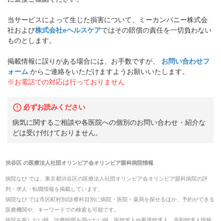
当サービスによって生じた損害について、ミーカンパニー株式会
社および
株式会社eヘルスケア
ではその賠償の責任を一切負わない
ものとします。
掲載情報に誤りがある場合には、お手数ですが、
お問い合わせフ
ォーム
からご連絡をいただけますようお願いいたします。
※お電話での対応は行っておりません
必ずお読みください
病気に関するご相談や各医院への個別のお問い合わせ・紹介な
どは受け付けておりません。
渋谷区
の
医療法人社団オリンピア会オリンピア眼科病院
情報
病院なび では、
東京都
渋谷区
の
医療法人社団オリンピア会オリンピア眼科病院
の
評
判・求人・転職
情報を掲載しています。
病院なび では市区町村別/診療科目別に病院・医院・薬局を探せるほか、予約ができる
医療機関や、キーワードでの検索も可能です。
病院を探したい時、診療時間を調べたい時、医師求人や看護師求人、薬剤師求人情報