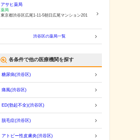
アサヒ薬局
薬局
東京都渋谷区
広尾1-11-5朝日広尾マンション201
渋谷区
の薬局一覧
各条件で他の医療機関を探す
糖尿病
(
渋谷区
)
痛風
(
渋谷区
)
ED(勃起不全)
(
渋谷区
)
脱毛症
(
渋谷区
)
アトピー性皮膚炎
(
渋谷区
)