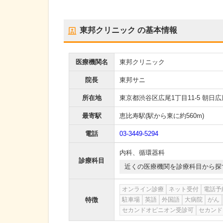
東邦クリニック
の基本情報
医療機関名
東邦クリニック
院長
東邦サニ
所在地
東京都渋谷区広尾1丁目11-5 朝日
最寄駅
恵比寿駅
(駅から
東に約560m
)
電話
03-3449-5294
内科
、
循環器科
診療科目
近くの医療機関を診療科目から探
オンライン診療
ネット受付
電話予
特徴
駐車場
英語
外国語
大病院
がん
セカンドオピニオン受診可
セカンド