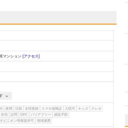
広尾マンション
[アクセス]
す
約
夜間
日祝
女性医師
スマホ保険証
入院可
キッズ
クレカ
在宅
訪問
DPC
バリアフリー
感染予防
オピニオン情報提供可
地域連携