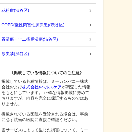
花粉症
(
渋谷区
)
COPD(慢性閉塞性肺疾患)
(
渋谷区
)
胃潰瘍・十二指腸潰瘍
(
渋谷区
)
尿失禁
(
渋谷区
)
《掲載している情報についてのご注意》
掲載している各種情報は、ミーカンパニー株式
会社および
株式会社eヘルスケア
が調査した情報
をもとにしています。 正確な情報掲載に努めて
おりますが、内容を完全に保証するものではあ
りません。
掲載されている医院を受診される場合は、事前
に必ず該当の医院に直接ご確認ください。
当サービスによって生じた損害について、ミー