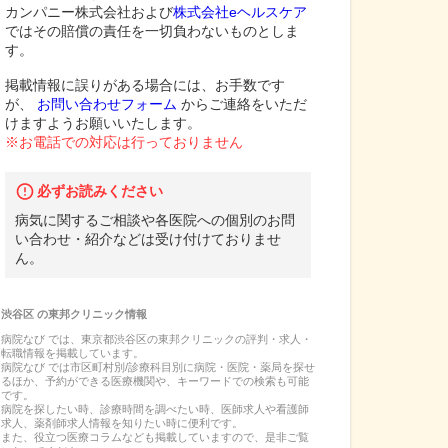
カンパニー株式会社および
株式会社eヘルスケア
ではその賠償の責任を一切負わないものとしま
す。
掲載情報に誤りがある場合には、お手数です
が、
お問い合わせフォーム
からご連絡をいただ
けますようお願いいたします。
※お電話での対応は行っておりません
必ずお読みください
病気に関するご相談や各医院への個別のお問
い合わせ・紹介などは受け付けておりませ
ん。
渋谷区
の
東邦クリニック
情報
病院なび では、
東京都
渋谷区
の
東邦クリニック
の
評判・求人・
転職
情報を掲載しています。
病院なび では市区町村別/診療科目別に病院・医院・薬局を探せ
るほか、予約ができる医療機関や、キーワードでの検索も可能
です。
病院を探したい時、診療時間を調べたい時、医師求人や看護師
求人、薬剤師求人情報を知りたい時に便利です。
また、役立つ医療コラムなども掲載していますので、是非ご覧