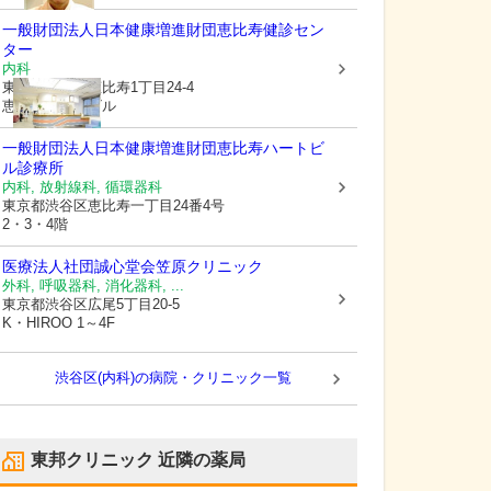
一般財団法人日本健康増進財団
恵比寿健診セン
ター
内科
東京都渋谷区
恵比寿1丁目24-4
恵比寿ハートビル
一般財団法人日本健康増進財団恵比寿ハートビ
ル診療所
内科, 放射線科, 循環器科
東京都渋谷区
恵比寿一丁目24番4号
2・3・4階
医療法人社団誠心堂会
笠原クリニック
外科, 呼吸器科, 消化器科, ...
東京都渋谷区
広尾5丁目20-5
K・HIROO 1～4F
渋谷区(内科)の病院・クリニック一覧
東邦クリニック
近隣の薬局