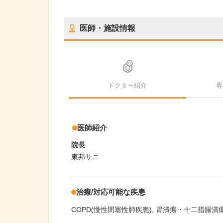
医師・施設情報
ドクター紹介
専
医師紹介
院長
東邦サニ
治療/対応可能な疾患
COPD(慢性閉塞性肺疾患)
胃潰瘍・十二指腸潰