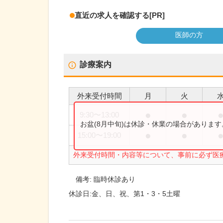
直近の求人を確認する
[PR]
医師の方
診療案内
外来受付時間
月
火
●
●
9:30
〜
13:00
お盆(8月中旬)は休診・休業の場合がありま
●
●
15:00
〜
19:00
外来受付時間・内容等について、事前に必ず医
備考:
臨時休診あり
休診日:
金、日、祝、第1・3・5土曜