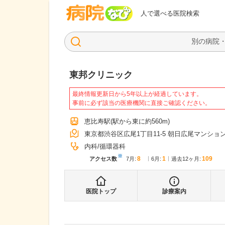
病院なび
人で選べる医院検索
東邦クリニック
最終情報更新日から5年以上が経過しています。
事前に必ず該当の医療機関に直接ご確認ください。
恵比寿駅
(駅から
東に約560m
)
東京都渋谷区広尾1丁目11-5 朝日広尾マンショ
内科
循環器科
※
8
1
109
アクセス数
7月
:
6月
:
過去12ヶ月:
医院トップ
診療案内