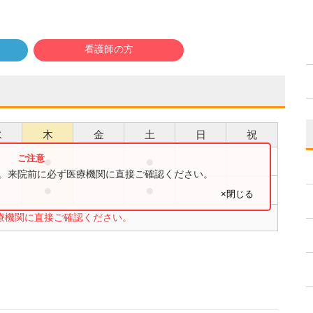
看護師の方
水
木
金
土
日
祝
●
●
●
す。来院前に必ず医療機関に直接ご確認ください。
●
●
●
×閉じる
療機関に直接ご確認ください。