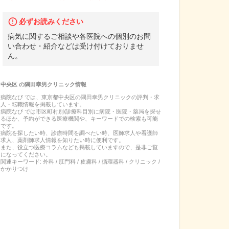
必ずお読みください
病気に関するご相談や各医院への個別のお問
い合わせ・紹介などは受け付けておりませ
ん。
中央区
の
隅田幸男クリニック
情報
病院なび では、
東京都
中央区
の
隅田幸男クリニック
の
評判・求
人・転職
情報を掲載しています。
病院なび では市区町村別/診療科目別に病院・医院・薬局を探せ
るほか、予約ができる医療機関や、キーワードでの検索も可能
です。
病院を探したい時、診療時間を調べたい時、医師求人や看護師
求人、薬剤師求人情報を知りたい時に便利です。
また、役立つ医療コラムなども掲載していますので、是非ご覧
になってください。
関連キーワード:
外科 / 肛門科 / 皮膚科 / 循環器科 / クリニック /
かかりつけ