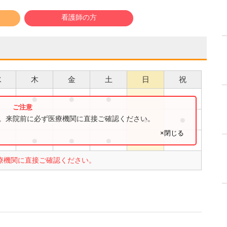
看護師の方
水
木
金
土
日
祝
●
●
●
●
●
す。来院前に必ず医療機関に直接ご確認ください。
×閉じる
●
●
●
療機関に直接ご確認ください。