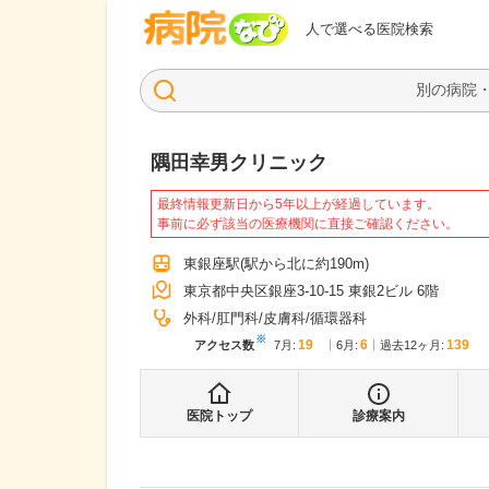
病院なび
人で選べる医院検索
隅田幸男クリニック
最終情報更新日から5年以上が経過しています。
事前に必ず該当の医療機関に直接ご確認ください。
東銀座駅
(駅から
北に約190m
)
東京都中央区銀座3-10-15 東銀2ビル 6階
外科
肛門科
皮膚科
循環器科
※
19
6
139
アクセス数
7月
:
6月
:
過去12ヶ月:
医院トップ
診療案内