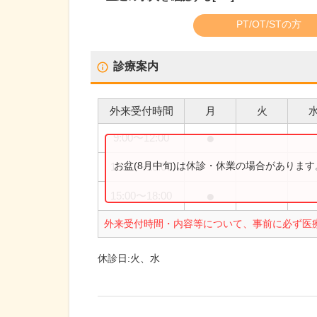
PT/OT/STの方
診療案内
外来受付時間
月
火
●
9:00
〜
12:00
お盆(8月中旬)は休診・休業の場合がありま
13:00
〜
18:00
●
15:00
〜
18:00
外来受付時間・内容等について、事前に必ず医
休診日:
火、水