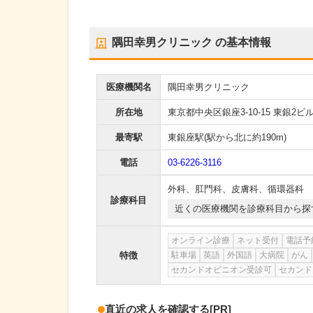
隅田幸男クリニック
の基本情報
医療機関名
隅田幸男クリニック
所在地
東京都中央区銀座3-10-15 東銀2ビル
最寄駅
東銀座駅
(駅から
北に約190m
)
電話
03-6226-3116
外科
、
肛門科
、
皮膚科
、
循環器科
診療科目
近くの医療機関を診療科目から探
オンライン診療
ネット受付
電話予
特徴
駐車場
英語
外国語
大病院
がん
セカンドオピニオン受診可
セカンド
直近の求人を確認する
[PR]