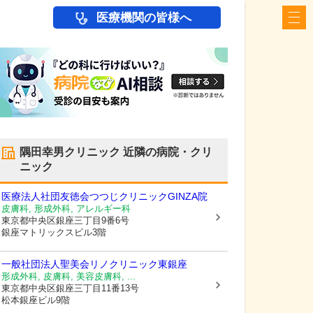
医療機関の皆様へ
隅田幸男クリニック
近隣の病院・クリ
ニック
医療法人社団友徳会つつじクリニックGINZA院
皮膚科, 形成外科, アレルギー科
東京都中央区
銀座三丁目9番6号
銀座マトリックスビル3階
一般社団法人聖美会リノクリニック東銀座
形成外科, 皮膚科, 美容皮膚科, ...
東京都中央区
銀座三丁目11番13号
松本銀座ビル9階