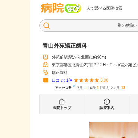
病院なび
人で選べる医院検索
青山外苑矯正歯科
外苑前駅
(駅から
北西に約90m
)
東京都港区北青山2丁目7-22 H・T・神宮外苑ビル
矯正歯科
口コミ:
1
件
5.00
※
--
1
13
アクセス数
7月
:
6月
:
過去12ヶ月:
医院トップ
診療案内