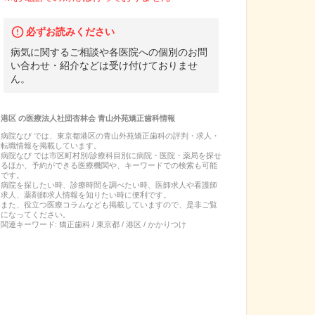
必ずお読みください
病気に関するご相談や各医院への個別のお問
い合わせ・紹介などは受け付けておりませ
ん。
港区
の
医療法人社団杏林会 青山外苑矯正歯科
情報
病院なび では、
東京都
港区
の
青山外苑矯正歯科
の
評判・求人・
転職
情報を掲載しています。
病院なび では市区町村別/診療科目別に病院・医院・薬局を探せ
るほか、予約ができる医療機関や、キーワードでの検索も可能
です。
病院を探したい時、診療時間を調べたい時、医師求人や看護師
求人、薬剤師求人情報を知りたい時に便利です。
また、役立つ医療コラムなども掲載していますので、是非ご覧
になってください。
関連キーワード:
矯正歯科 / 東京都 / 港区 / かかりつけ