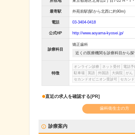
所在地
東京都港区北青山2丁目7-22 H・T
最寄駅
外苑前駅
(駅から
北西に約90m
)
電話
03-3404-0418
公式HP
http://www.aoyama-kyosei.jp/
矯正歯科
診療科目
近くの医療機関を診療科目から探
オンライン診療
ネット受付
電話予
特徴
駐車場
英語
外国語
大病院
がん
セカンドオピニオン受診可
セカンド
直近の求人を確認する
[PR]
歯科衛生士の方
診療案内