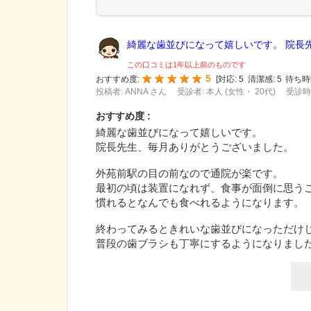
綺麗な歯並びになって嬉しいです。 院長先.
この口コミは1年以上前のものです
5
おすすめ度:
[
対応:
5
清潔感:
5
待ち時
投稿者: ANNA さん
受診者: 本人 (女性・ 20代)
受診時期
おすすめ度 :
綺麗な歯並びになって嬉しいです。
院長先生、毎月ありがとうございました。
外苑前駅の目の前なので通院が楽です。
最初の頃は装置になれず、食事が面倒に思う
慣れるとなんでも食べれるようになります。
終わってみるときれいな歯並びになっただけ
普段の歯ブラシも丁寧にするようになりまし