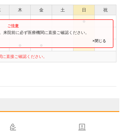
水
木
金
土
日
祝
●
●
す。来院前に必ず医療機関に直接ご確認ください。
×閉じる
●
●
関に直接ご確認ください。