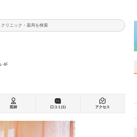
検索
 4F
医師
口コミ(
1
)
アクセス