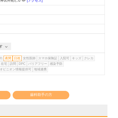
・神宮外苑ビル 4F
[アクセス]
す
約
夜間
日祝
女性医師
スマホ保険証
入院可
キッズ
クレカ
在宅
訪問
DPC
バリアフリー
感染予防
オピニオン情報提供可
地域連携
歯科助手の方