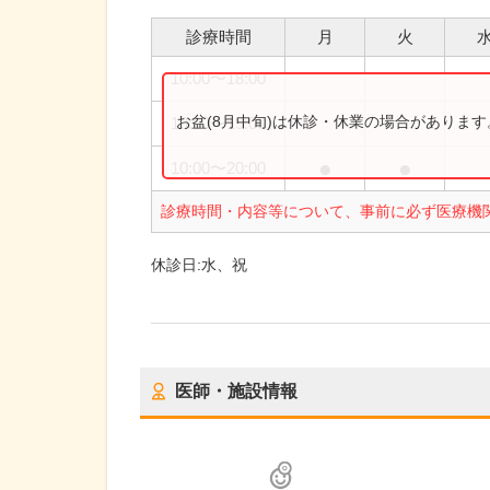
診療時間
月
火
10:00
〜
18:00
お盆(8月中旬)は休診・休業の場合がありま
10:00
〜
19:00
●
●
10:00
〜
20:00
診療時間・内容等について、事前に必ず医療機
休診日:
水、祝
医師・施設情報