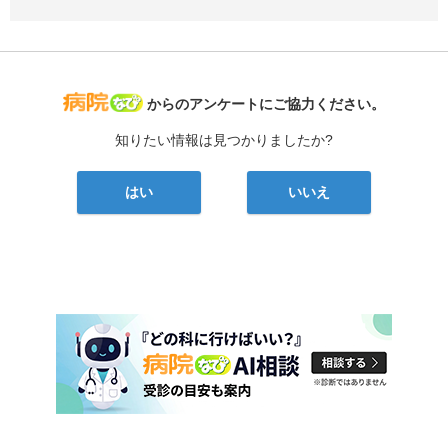
病院なび
からのアンケートにご協力ください。
知りたい情報は見つかりましたか?
はい
いいえ