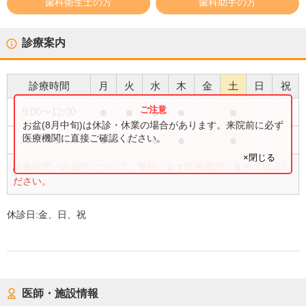
歯科衛生士の方
歯科助手の方
診療案内
診療時間
月
火
水
木
金
土
日
祝
●
●
●
●
●
9:00
〜
12:00
お盆(8月中旬)は休診・休業の場合があります。来院前に必ず
●
●
●
●
●
医療機関に直接ご確認ください。
13:30
〜
17:30
×閉じる
診療時間・内容等について、事前に必ず医療機関に直接ご確認く
ださい。
休診日:
金、日、祝
医師・施設情報