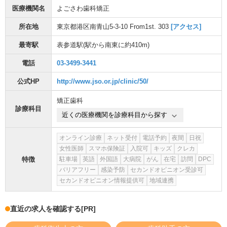
医療機関名
よごさわ歯科矯正
所在地
東京都港区南青山5-3-10 From1st. 303
[アクセス]
最寄駅
表参道駅
(駅から
南東に約410m
)
電話
03-3499-3441
公式HP
http://www.jso.or.jp/clinic/50/
矯正歯科
診療科目
近くの医療機関を診療科目から探す
オンライン診療
ネット受付
電話予約
夜間
日祝
女性医師
スマホ保険証
入院可
キッズ
クレカ
特徴
駐車場
英語
外国語
大病院
がん
在宅
訪問
DPC
バリアフリー
感染予防
セカンドオピニオン受診可
セカンドオピニオン情報提供可
地域連携
直近の求人を確認する
[PR]