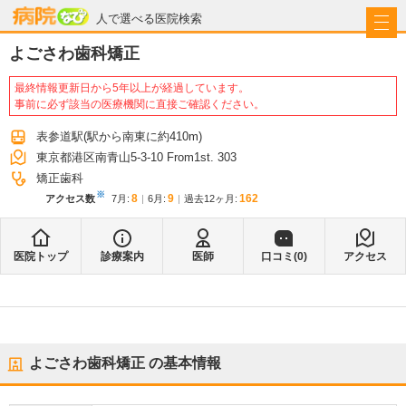
病院なび
人で選べる医院検索
よごさわ歯科矯正
最終情報更新日から5年以上が経過しています。
事前に必ず該当の医療機関に直接ご確認ください。
表参道駅
(駅から
南東に約410m
)
東京都港区南青山5-3-10 From1st. 303
矯正歯科
※
8
9
162
アクセス数
7月
:
6月
:
過去12ヶ月:
医院トップ
診療案内
医師
口コミ(
0
)
アクセス
よごさわ歯科矯正
の基本情報