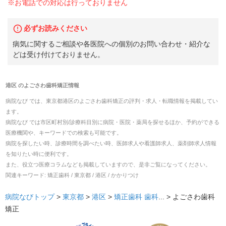
※お電話での対応は行っておりません
必ずお読みください
病気に関するご相談や各医院への個別のお問い合わせ・紹介な
どは受け付けておりません。
港区
の
よごさわ歯科矯正
情報
病院なび では、
東京都
港区
の
よごさわ歯科矯正
の
評判・求人・転職
情報を掲載してい
ます。
病院なび では市区町村別/診療科目別に病院・医院・薬局を探せるほか、予約ができる
医療機関や、キーワードでの検索も可能です。
病院を探したい時、診療時間を調べたい時、医師求人や看護師求人、薬剤師求人情報
を知りたい時に便利です。
また、役立つ医療コラムなども掲載していますので、是非ご覧になってください。
関連キーワード:
矯正歯科 / 東京都 / 港区 / かかりつけ
病院なびトップ
>
東京都
>
港区
>
矯正歯科
歯科
... >
よごさわ歯科
矯正