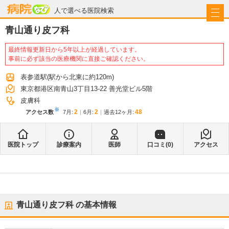
病院なび
人で選べる医院検索
青山通り皮フ科
最終情報更新日から5年以上が経過しています。
事前に必ず該当の医療機関に直接ご確認ください。
表参道駅
(駅から
北東に約120m
)
東京都港区南青山3丁目13-22 善光堂ビル5階
皮膚科
※
2
2
48
アクセス数
7月
:
6月
:
過去12ヶ月:
医院トップ
診療案内
医師
口コミ(
0
)
アクセス
青山通り皮フ科
の基本情報