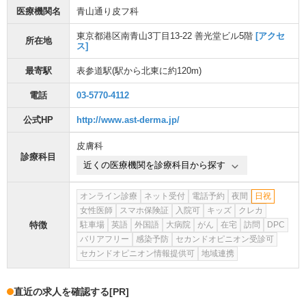
医療機関名
青山通り皮フ科
東京都港区南青山3丁目13-22 善光堂ビル5階
[アクセ
所在地
ス]
最寄駅
表参道駅
(駅から
北東に約120m
)
電話
03-5770-4112
公式HP
http://www.ast-derma.jp/
皮膚科
診療科目
近くの医療機関を診療科目から探す
オンライン診療
ネット受付
電話予約
夜間
日祝
女性医師
スマホ保険証
入院可
キッズ
クレカ
特徴
駐車場
英語
外国語
大病院
がん
在宅
訪問
DPC
バリアフリー
感染予防
セカンドオピニオン受診可
セカンドオピニオン情報提供可
地域連携
直近の求人を確認する
[PR]