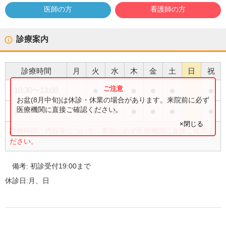
医師の方
看護師の方
診療案内
診療時間
月
火
水
木
金
土
日
祝
●
●
●
●
●
●
10:30
〜
13:00
お盆(8月中旬)は休診・休業の場合があります。来院前に必ず
●
●
●
●
●
●
医療機関に直接ご確認ください。
14:30
〜
19:30
×閉じる
診療時間・内容等について、事前に必ず医療機関に直接ご確認く
ださい。
備考:
初診受付19:00まで
休診日:
月、日