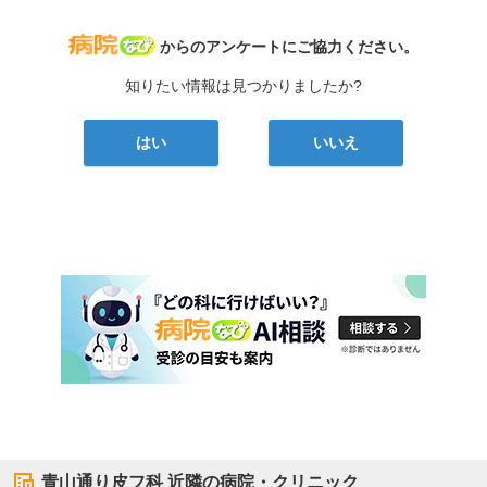
病院なび
からのアンケートにご協力ください。
知りたい情報は見つかりましたか?
はい
いいえ
青山通り皮フ科
近隣の病院・クリニック