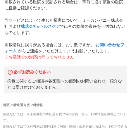
掲載されている医院を受診される場合は、事前に必ず該当の医院
に直接ご確認ください。
当サービスによって生じた損害について、ミーカンパニー株式会
社および
株式会社eヘルスケア
ではその賠償の責任を一切負わない
ものとします。
掲載情報に誤りがある場合には、お手数ですが、
お問い合わせフ
ォーム
からご連絡をいただけますようお願いいたします。
※お電話での対応は行っておりません
必ずお読みください
病気に関するご相談や各医院への個別のお問い合わせ・紹介な
どは受け付けておりません。
港区
の
青山通り皮フ科
情報
病院なび では、
東京都
港区
の
青山通り皮フ科
の
評判・求人・転職
情報を掲載していま
す。
病院なび では市区町村別/診療科目別に病院・医院・薬局を探せるほか、予約ができる