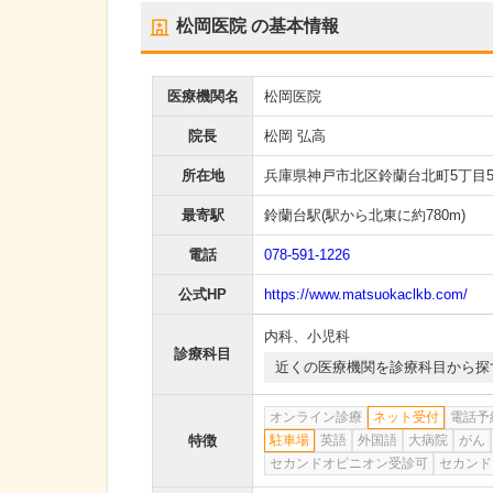
松岡医院
の基本情報
医療機関名
松岡医院
院長
松岡 弘高
所在地
兵庫県神戸市北区鈴蘭台北町5丁目5-
最寄駅
鈴蘭台駅
(駅から
北東に約780m
)
電話
078-591-1226
公式HP
https://www.matsuokaclkb.com/
内科
、
小児科
診療科目
近くの医療機関を診療科目から探
オンライン診療
ネット受付
電話予
特徴
駐車場
英語
外国語
大病院
がん
セカンドオピニオン受診可
セカンド