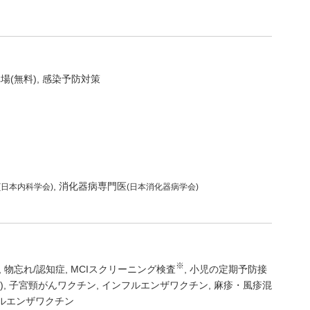
場(無料)
感染予防対策
消化器病専門医
(日本内科学会)
(日本消化器病学会)
※
物忘れ/認知症
MCIスクリーニング検査
小児の定期予防接
)
子宮頸がんワクチン
インフルエンザワクチン
麻疹・風疹混
ルエンザワクチン