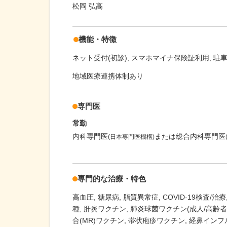
松岡 弘高
機能・特徴
ネット受付(初診)
スマホマイナ保険証利用
駐車
地域医療連携体制あり
専門医
常勤
内科専門医
または総合内科専門医
(日本専門医機構)
専門的な治療・特色
高血圧
糖尿病
脂質異常症
COVID-19検査/治療
種
肝炎ワクチン
肺炎球菌ワクチン(成人/高齢者
合(MR)ワクチン
帯状疱疹ワクチン
経鼻インフ