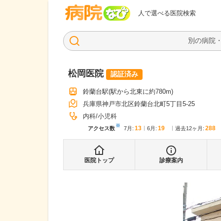
病院なび
人で選べる医院検索
松岡医院
認証済み
鈴蘭台駅
(駅から
北東に約780m
)
兵庫県神戸市北区鈴蘭台北町5丁目5-25
内科
小児科
※
13
19
288
アクセス数
7月
:
6月
:
過去12ヶ月:
医院トップ
診療案内