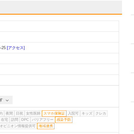
25
[アクセス]
す
約
夜間
日祝
女性医師
スマホ保険証
入院可
キッズ
クレカ
在宅
訪問
DPC
バリアフリー
感染予防
オピニオン情報提供可
地域連携