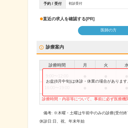
予約 / 受付
初診受付
直近の求人を確認する
[PR]
医師の方
診療案内
診療時間
月
火
●
●
9:00
〜
12:00
お盆(8月中旬)は休診・休業の場合がありま
●
●
16:00
〜
19:00
診療時間・内容等について、事前に必ず医療機
備考:
※木曜・土曜は午前中のみの診療(受付終了
休診日:
日、祝、年末年始