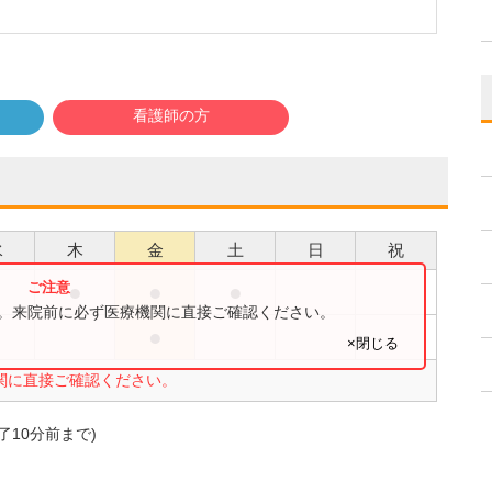
看護師の方
水
木
金
土
日
祝
●
●
●
●
す。来院前に必ず医療機関に直接ご確認ください。
●
●
×閉じる
関に直接ご確認ください。
10分前まで)