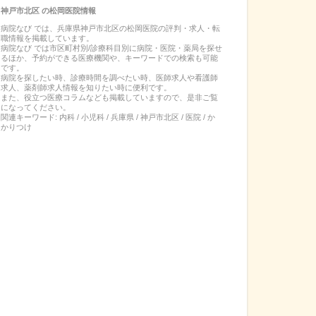
神戸市北区
の
松岡医院
情報
病院なび では、
兵庫県
神戸市北区
の
松岡医院
の
評判・求人・転
職
情報を掲載しています。
病院なび では市区町村別/診療科目別に病院・医院・薬局を探せ
るほか、予約ができる医療機関や、キーワードでの検索も可能
です。
病院を探したい時、診療時間を調べたい時、医師求人や看護師
求人、薬剤師求人情報を知りたい時に便利です。
また、役立つ医療コラムなども掲載していますので、是非ご覧
になってください。
関連キーワード:
内科 / 小児科 / 兵庫県 / 神戸市北区 / 医院 / か
かりつけ