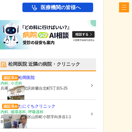
医療機関の皆様へ
松岡医院
近隣の病院・クリニック
松岡医院
認証済み
内科, 小児科
兵庫県神戸市北区
鈴蘭台北町5丁目5-25
たにぐちクリニック
認証済み
内科, 循環器科, 呼吸器科
兵庫県神戸市北区
山田町小部字向井谷1-1
B棟1号