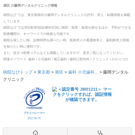
港区
の
藤岡デンタルクリニック
情報
病院なび では、
東京都
港区
の
藤岡デンタルクリニック
の
評判・求人・転職
情報を掲載
しています。
病院なび では市区町村別/診療科目別に病院・医院・薬局を探せるほか、予約ができる
医療機関や、キーワードでの検索も可能です。
病院を探したい時、診療時間を調べたい時、医師求人や看護師求人、薬剤師求人情報
を知りたい時に便利です。
また、役立つ医療コラムなども掲載していますので、是非ご覧になってください。
関連キーワード:
歯科 / 小児歯科 / 矯正歯科 / 歯科口腔外科 / クリニック / かかりつけ
病院なびトップ
>
東京都
>
港区
>
歯科
小児歯科
... >
藤岡デンタル
クリニック
プライバシーマー
クについて