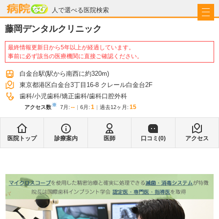
病院なび
人で選べる医院検索
藤岡デンタルクリニック
最終情報更新日から5年以上が経過しています。
事前に必ず該当の医療機関に直接ご確認ください。
白金台駅
(駅から
南西に約320m
)
東京都港区白金台3丁目16-8 クレール白金台2F
歯科
小児歯科
矯正歯科
歯科口腔外科
※
--
1
15
アクセス数
7月
:
6月
:
過去12ヶ月:
医院トップ
診療案内
医師
口コミ(
0
)
アクセス