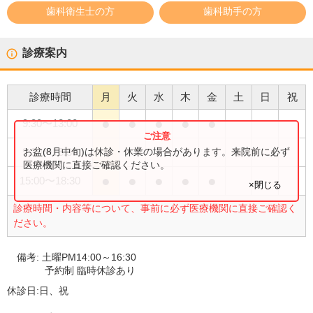
歯科衛生士の方
歯科助手の方
診療案内
診療時間
月
火
水
木
金
土
日
祝
●
●
●
●
●
9:30
〜
13:00
●
お盆(8月中旬)は休診・休業の場合があります。来院前に必ず
9:30
〜
16:30
医療機関に直接ご確認ください。
●
●
●
●
●
15:00
〜
18:30
×閉じる
診療時間・内容等について、事前に必ず医療機関に直接ご確認く
ださい。
備考:
土曜PM14:00～16:30
予約制 臨時休診あり
休診日:
日、祝