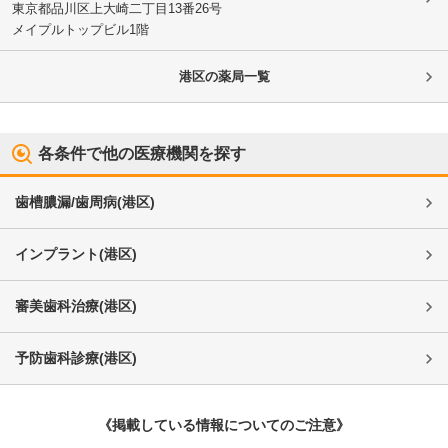
東京都品川区
上大崎二丁目13番26号
メイプルトップビル1階
港区
の薬局一覧
各条件で他の医療機関を探す
歯槽膿漏/歯周病
(
港区
)
インプラント
(
港区
)
審美歯科治療
(
港区
)
予防歯科診療
(
港区
)
《掲載している情報についてのご注意》