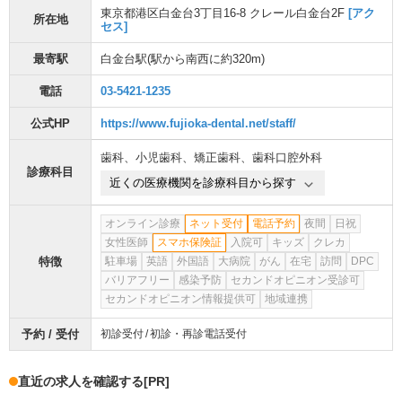
東京都港区白金台3丁目16-8 クレール白金台2F
[アク
所在地
セス]
最寄駅
白金台駅
(駅から
南西に約320m
)
電話
03-5421-1235
公式HP
https://www.fujioka-dental.net/staff/
歯科
、
小児歯科
、
矯正歯科
、
歯科口腔外科
診療科目
近くの医療機関を診療科目から探す
オンライン診療
ネット受付
電話予約
夜間
日祝
女性医師
スマホ保険証
入院可
キッズ
クレカ
特徴
駐車場
英語
外国語
大病院
がん
在宅
訪問
DPC
バリアフリー
感染予防
セカンドオピニオン受診可
セカンドオピニオン情報提供可
地域連携
予約 / 受付
初診受付
初診・再診電話受付
直近の求人を確認する
[PR]