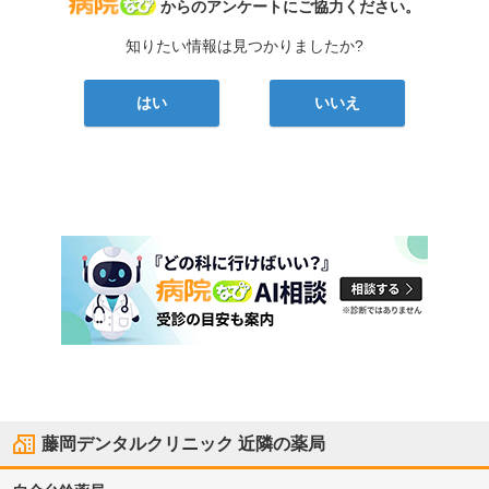
病院なび
からのアンケートにご協力ください。
知りたい情報は見つかりましたか?
はい
いいえ
藤岡デンタルクリニック
近隣の薬局