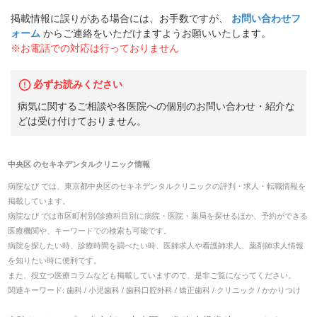
掲載情報に誤りがある場合には、お手数ですが、
お問い合わせフ
ォーム
からご連絡をいただけますようお願いいたします。
※お電話での対応は行っておりません
必ずお読みください
病気に関するご相談や各医院への個別のお問い合わせ・紹介な
どは受け付けておりません。
中央区
の
セキネデンタルクリニック
情報
病院なび では、
東京都
中央区
の
セキネデンタルクリニック
の
評判・求人・転職
情報を
掲載しています。
病院なび では市区町村別/診療科目別に病院・医院・薬局を探せるほか、予約ができる
医療機関や、キーワードでの検索も可能です。
病院を探したい時、診療時間を調べたい時、医師求人や看護師求人、薬剤師求人情報
を知りたい時に便利です。
また、役立つ医療コラムなども掲載していますので、是非ご覧になってください。
関連キーワード:
歯科 / 小児歯科 / 歯科口腔外科 / 矯正歯科 / クリニック / かかりつけ