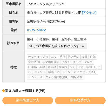
医療機関名
セキネデンタルクリニック
所在地
東京都中央区銀座1-15-8 銀座耀ビル5F
[アクセス]
最寄駅
宝町駅
(駅から
南に約390m
)
電話
03-3567-4182
歯科
、
小児歯科
、
歯科口腔外科
、
矯正歯科
診療科目
近くの医療機関を診療科目から探す
オンライン診療
ネット受付
電話予約
夜間
日祝
女性医師
スマホ保険証
入院可
キッズ
クレカ
特徴
駐車場
英語
外国語
大病院
がん
在宅
訪問
DPC
バリアフリー
感染予防
セカンドオピニオン受診可
セカンドオピニオン情報提供可
地域連携
直近の求人を確認する
[PR]
歯科衛生士の方
歯科助手の方