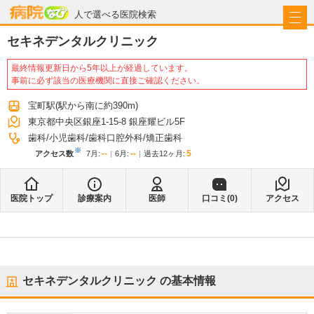
病院なび
人で選べる医院検索
セキネデンタルクリニック
最終情報更新日から5年以上が経過しています。
事前に必ず該当の医療機関に直接ご確認ください。
宝町駅
(駅から
南に約390m
)
東京都中央区銀座1-15-8 銀座耀ビル5F
歯科
小児歯科
歯科口腔外科
矯正歯科
※
--
--
5
アクセス数
7月
:
6月
:
過去12ヶ月:
医院トップ
診療案内
医師
口コミ(
0
)
アクセス
セキネデンタルクリニック
の基本情報