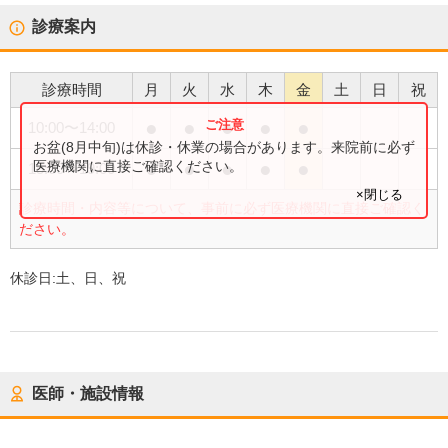
診療案内
診療時間
月
火
水
木
金
土
日
祝
●
●
●
●
●
10:00
〜
14:00
お盆(8月中旬)は休診・休業の場合があります。来院前に必ず
●
●
●
●
●
医療機関に直接ご確認ください。
15:00
〜
19:00
×閉じる
診療時間・内容等について、事前に必ず医療機関に直接ご確認く
ださい。
休診日:
土、日、祝
医師・施設情報