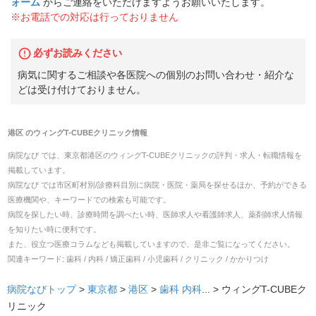
ォーム
からご連絡をいただけますようお願いいたします。
※お電話での対応は行っておりません
必ずお読みください
病気に関するご相談や各医院への個別のお問い合わせ・紹介な
どは受け付けておりません。
港区
の
ウィングT-CUBEクリニック
情報
病院なび では、
東京都
港区
の
ウィングT-CUBEクリニック
の
評判・求人・転職
情報を
掲載しています。
病院なび では市区町村別/診療科目別に病院・医院・薬局を探せるほか、予約ができる
医療機関や、キーワードでの検索も可能です。
病院を探したい時、診療時間を調べたい時、医師求人や看護師求人、薬剤師求人情報
を知りたい時に便利です。
また、役立つ医療コラムなども掲載していますので、是非ご覧になってください。
関連キーワード:
歯科 / 内科 / 矯正歯科 / 小児歯科 / クリニック / かかりつけ
病院なびトップ
>
東京都
>
港区
>
歯科
内科
... >
ウィングT-CUBEク
リニック