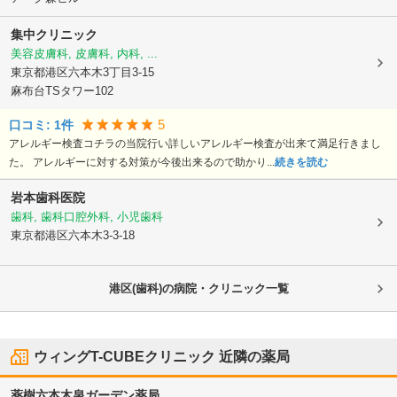
集中クリニック
美容皮膚科, 皮膚科, 内科, ...
東京都港区
六本木3丁目3-15
麻布台TSタワー102
5
口コミ:
1
件
アレルギー検査コチラの当院行い詳しいアレルギー検査が出来て満足行きまし
た。 アレルギーに対する対策が今後出来るので助かり...
続きを読む
岩本歯科医院
歯科, 歯科口腔外科, 小児歯科
東京都港区
六本木3-3-18
港区(歯科)の病院・クリニック一覧
ウィングT-CUBEクリニック
近隣の薬局
薬樹六本木泉ガーデン薬局