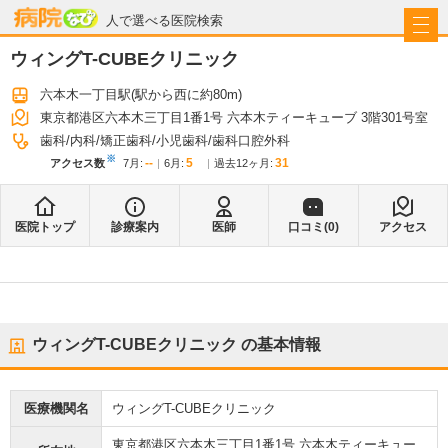
病院なび
人で選べる医院検索
ウィングT-CUBEクリニック
六本木一丁目駅
(駅から
西に約80m
)
東京都港区六本木三丁目1番1号 六本木ティーキューブ 3階301号室
歯科
内科
矯正歯科
小児歯科
歯科口腔外科
※
--
5
31
アクセス数
7月
:
6月
:
過去12ヶ月:
医院トップ
診療案内
医師
口コミ(
0
)
アクセス
ウィングT-CUBEクリニック
の基本情報
医療機関名
ウィングT-CUBEクリニック
東京都港区六本木三丁目1番1号 六本木ティーキュー