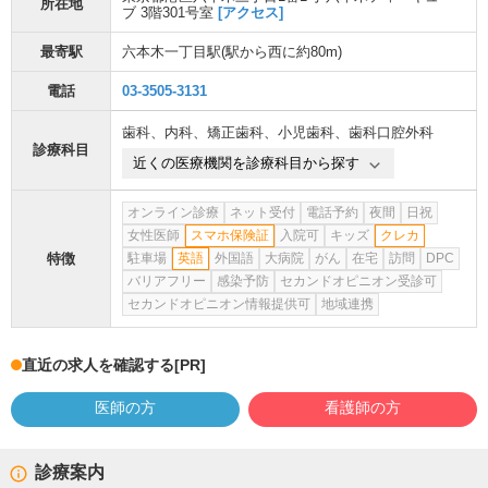
所在地
ブ 3階301号室
[アクセス]
最寄駅
六本木一丁目駅
(駅から
西に約80m
)
電話
03-3505-3131
歯科
、
内科
、
矯正歯科
、
小児歯科
、
歯科口腔外科
診療科目
近くの医療機関を診療科目から探す
オンライン診療
ネット受付
電話予約
夜間
日祝
女性医師
スマホ保険証
入院可
キッズ
クレカ
特徴
駐車場
英語
外国語
大病院
がん
在宅
訪問
DPC
バリアフリー
感染予防
セカンドオピニオン受診可
セカンドオピニオン情報提供可
地域連携
直近の求人を確認する
[PR]
医師の方
看護師の方
診療案内