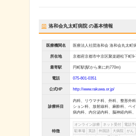
洛和会丸太町病院
の基本情報
医療機関名
医療法人社団洛和会 洛和会丸太町
所在地
京都府京都市中京区聚楽廻松下町9-
最寄駅
円町駅
(駅から
東に約770m
)
電話
075-801-0351
公式HP
http://www.rakuwa.or.jp/
内科
、
リウマチ科
、
外科
、
整形外科
診療科目
ション科
、
放射線科
、
麻酔科
、
ペイ
病内科
、
内分泌内科
、
脳神経内科
、
オンライン診療
ネット受付
電話予
特徴
駐車場
英語
外国語
大病院
がん