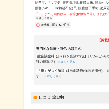
側弯症
リウマチ
腹腔鏡下胆嚢摘出術
鼠径ヘル
※
候群(SAS)
ED(勃起不全)
腹腔鏡下手術(泌尿器
「※」がつく項目は自由診療(保険適用外)、または
詳しく見る
本情報に関するご注意
【掲載
専門的な治療・特色
の項目の、
総合診療科
は何科を受診すればよいかわから
科の総称です
詳しく見る
「※」がつく項目
は自由診療(保険適用外)
す。
詳しく見る
口コミ (全
1
件)