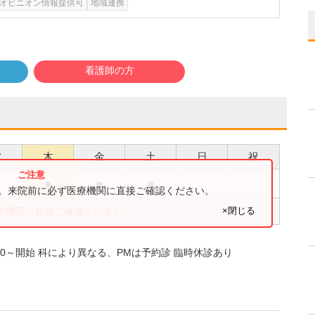
オピニオン情報提供可
地域連携
看護師の方
水
木
金
土
日
祝
●
●
●
●
す。来院前に必ず医療機関に直接ご確認ください。
×閉じる
療機関に直接ご確認ください。
は8:00～開始 科により異なる、PMは予約診 臨時休診あり