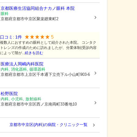
京都医療生活協同組合
ナカノ眼科 本院
眼科
京都府京都市中京区
聚楽廻東町2
5
口コミ:
1
件
複数人におすすめの眼科として紹介された本院。 コンタク
トレンズの作成のために訪れましたが、分業体制(受診内容
によって階が...
続きを読む
医療法人岡嶋内科医院
内科, 消化器科, 循環器科
京都府京都市上京区
千本通下立売下ル小山町903-6
松野医院
内科, 小児科, 放射線科
京都府京都市中京区
西ノ京南両町33番地10
京都市中京区(内科)の病院・クリニック一覧