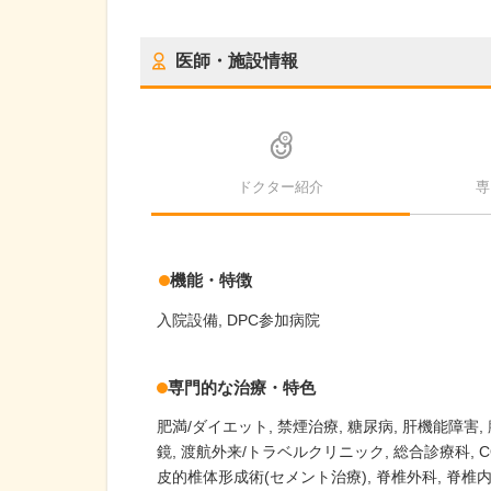
医師・施設情報
ドクター紹介
専
機能・特徴
入院設備
DPC参加病院
専門的な治療・特色
肥満/ダイエット
禁煙治療
糖尿病
肝機能障害
鏡
渡航外来/トラベルクリニック
総合診療科
C
皮的椎体形成術(セメント治療)
脊椎外科
脊椎