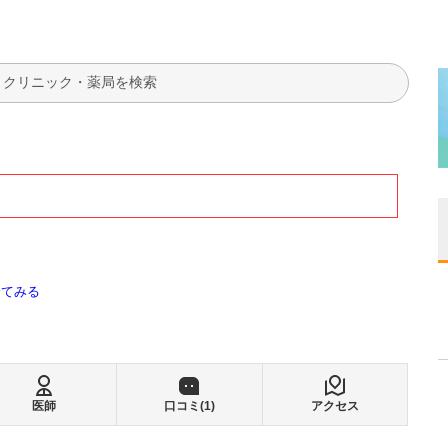
検索
全てみる
医師
口コミ(
1
)
アクセス