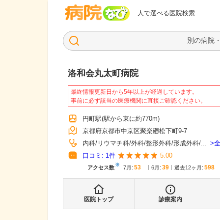
病院なび
人で選べる医院検索
洛和会丸太町病院
最終情報更新日から5年以上が経過しています。
事前に必ず該当の医療機関に直接ご確認ください。
円町駅
(駅から
東に約770m
)
京都府京都市中京区聚楽廻松下町9-7
内科
リウマチ科
外科
整形外科
形成外科
...
口コミ:
1
件
5.00
※
53
39
598
アクセス数
7月
:
6月
:
過去12ヶ月:
医院トップ
診療案内