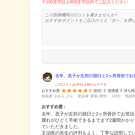
※100文字以上800文字以内でご記入ください
去年、息子が左肘の脱臼と2ヶ所骨折でお世.
この口コミは1年以上前のものです
5
おすすめ度:
[
対応:
5
清潔感:
5
待ち時
投稿者: おかん さん
受診者: 家族 (男性・ 10代)
受診時
おすすめ度 :
去年、息子が左肘の脱臼と2ヶ所骨折でお世話
腫れがひどく手術できるまでまで2週間かか
ていただきました。
主治医の先生の評判もよく、丁寧な説明して