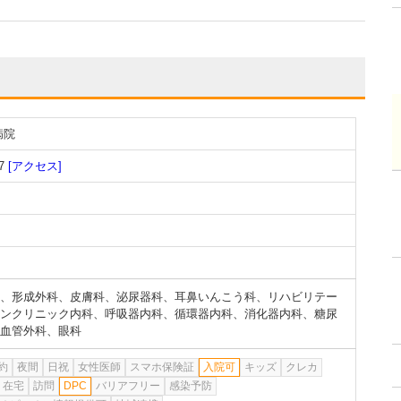
病院
7
[アクセス]
、
形成外科
、
皮膚科
、
泌尿器科
、
耳鼻いんこう科
、
リハビリテー
ンクリニック内科
、
呼吸器内科
、
循環器内科
、
消化器内科
、
糖尿
血管外科
、
眼科
約
夜間
日祝
女性医師
スマホ保険証
入院可
キッズ
クレカ
在宅
訪問
DPC
バリアフリー
感染予防