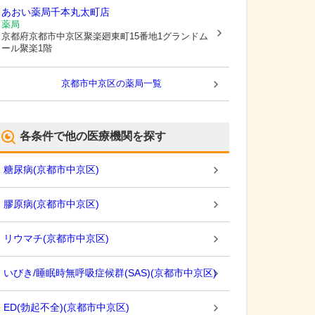
あおい薬局千本丸太町店
薬局
京都府京都市中京区
聚楽廻東町15番地1グランドム
ール聚楽1階
京都市中京区
の薬局一覧
各条件で他の医療機関を探す
糖尿病
(
京都市中京区
)
膠原病
(
京都市中京区
)
リウマチ
(
京都市中京区
)
いびき/睡眠時無呼吸症候群(SAS)
(
京都市中京区
)
ED(勃起不全)
(
京都市中京区
)