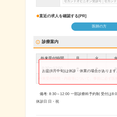
セカンドオピニオン受診可
セカンド
直近の求人を確認する
[PR]
医師の方
診療案内
外来受付時間
月
火
●
●
8:30
〜
12:00
お盆(8月中旬)は休診・休業の場合がありま
外来受付時間・内容等について、事前に必ず医
備考:
8:30～12:00 一部診療科予約制 受付
休診日:
日・祝