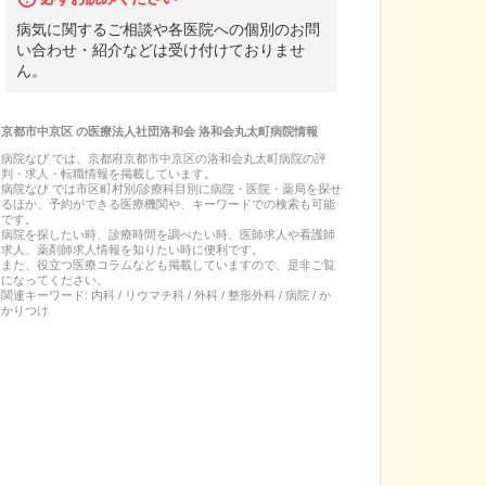
病気に関するご相談や各医院への個別のお問
い合わせ・紹介などは受け付けておりませ
ん。
京都市中京区
の
医療法人社団洛和会 洛和会丸太町病院
情報
病院なび では、
京都府
京都市中京区
の
洛和会丸太町病院
の
評
判・求人・転職
情報を掲載しています。
病院なび では市区町村別/診療科目別に病院・医院・薬局を探せ
るほか、予約ができる医療機関や、キーワードでの検索も可能
です。
病院を探したい時、診療時間を調べたい時、医師求人や看護師
求人、薬剤師求人情報を知りたい時に便利です。
また、役立つ医療コラムなども掲載していますので、是非ご覧
になってください。
関連キーワード:
内科 / リウマチ科 / 外科 / 整形外科 / 病院 / か
かりつけ