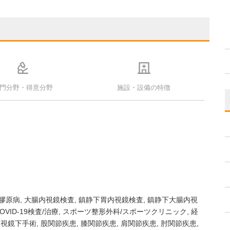
門分野・得意分野
施設・設備の特徴
膠原病
大腸内視鏡検査
鎮静下胃内視鏡検査
鎮静下大腸内視
OVID-19検査/治療
スポーツ整形外科/スポーツクリニック
経
内視鏡下手術
股関節疾患
膝関節疾患
肩関節疾患
肘関節疾患