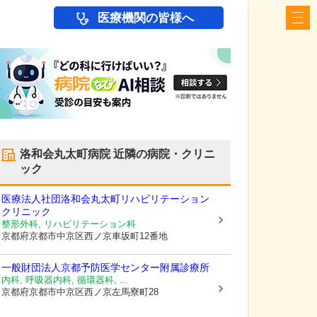
医療機関の皆様へ
洛和会丸太町病院
近隣の病院・クリニ
ック
医療法人社団洛和会丸太町リハビリテーション
クリニック
整形外科, リハビリテーション科
京都府京都市中京区
西ノ京車坂町12番地
一般財団法人京都予防医学センター附属診療所
内科, 呼吸器内科, 循環器科, ...
京都府京都市中京区
西ノ京左馬寮町28