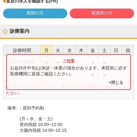
直近の求人を確認する
[PR]
医師の方
看護師の方
診療案内
診療時間
月
火
水
木
金
土
日
祝
●
●
●
●
●
9:00
〜
10:00
お盆(8月中旬)は休診・休業の場合があります。来院前に必ず
●
●
●
●
●
医療機関に直接ご確認ください。
15:15
〜
17:00
×閉じる
診療時間・内容等について、事前に必ず医療機関に直接ご確認く
ださい。
備考:
・原則予約制
(月～水、金・土)
胃内視鏡 10:00~12:00
大腸内視鏡 14:00~15:15