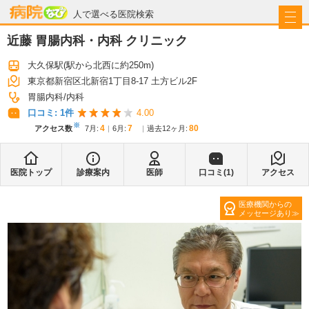
病院なび
人で選べる医院検索
近藤 胃腸内科・内科 クリニック
大久保駅
(駅から
北西に約250m
)
東京都新宿区北新宿1丁目8-17 土方ビル2F
胃腸内科
内科
口コミ:
1
件
4.00
※
4
7
80
アクセス数
7月
:
6月
:
過去12ヶ月:
医院トップ
診療案内
医師
口コミ(
1
)
アクセス
医療機関からの
メッセージあり