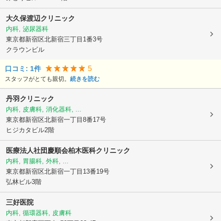
大久保渡辺クリニック
内科, 泌尿器科
東京都新宿区
北新宿三丁目1番3号
クラウンビル
5
口コミ:
1
件
スタッフがとても親切。
続きを読む
丹羽クリニック
内科, 皮膚科, 消化器科, ...
東京都新宿区
北新宿一丁目8番17号
ヒジカタビル2階
医療法人社団慶順会柏木医科クリニック
内科, 胃腸科, 外科, ...
東京都新宿区
北新宿一丁目13番19号
弘林ビル3階
三好医院
内科, 循環器科, 皮膚科