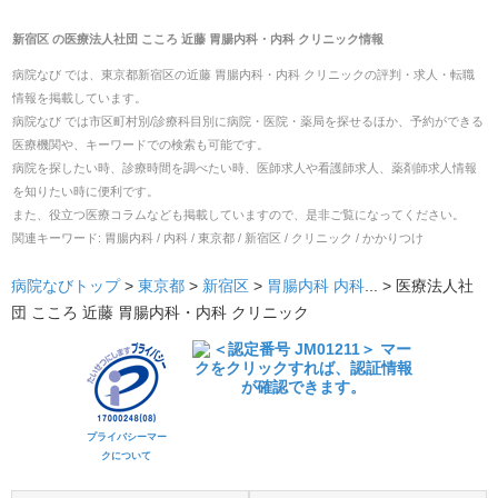
新宿区
の
医療法人社団 こころ 近藤 胃腸内科・内科 クリニック
情報
病院なび では、
東京都
新宿区
の
近藤 胃腸内科・内科 クリニック
の
評判・求人・転職
情報を掲載しています。
病院なび では市区町村別/診療科目別に病院・医院・薬局を探せるほか、予約ができる
医療機関や、キーワードでの検索も可能です。
病院を探したい時、診療時間を調べたい時、医師求人や看護師求人、薬剤師求人情報
を知りたい時に便利です。
また、役立つ医療コラムなども掲載していますので、是非ご覧になってください。
関連キーワード:
胃腸内科 / 内科 / 東京都 / 新宿区 / クリニック / かかりつけ
病院なびトップ
>
東京都
>
新宿区
>
胃腸内科
内科
... >
医療法人社
団 こころ 近藤 胃腸内科・内科 クリニック
プライバシーマー
クについて