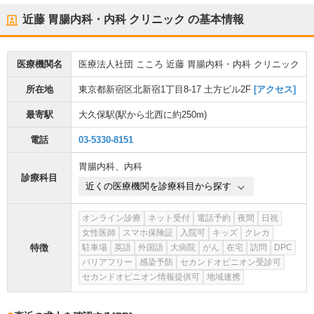
近藤 胃腸内科・内科 クリニック
の基本情報
医療機関名
医療法人社団 こころ 近藤 胃腸内科・内科 クリニック
所在地
東京都新宿区北新宿1丁目8-17 土方ビル2F
[アクセス]
最寄駅
大久保駅
(駅から
北西に約250m
)
電話
03-5330-8151
胃腸内科
、
内科
診療科目
近くの医療機関を診療科目から探す
オンライン診療
ネット受付
電話予約
夜間
日祝
女性医師
スマホ保険証
入院可
キッズ
クレカ
特徴
駐車場
英語
外国語
大病院
がん
在宅
訪問
DPC
バリアフリー
感染予防
セカンドオピニオン受診可
セカンドオピニオン情報提供可
地域連携