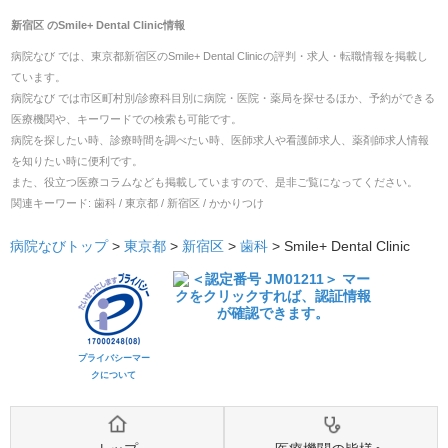
新宿区
の
Smile+ Dental Clinic
情報
病院なび では、
東京都
新宿区
の
Smile+ Dental Clinic
の
評判・求人・転職
情報を掲載し
ています。
病院なび では市区町村別/診療科目別に病院・医院・薬局を探せるほか、予約ができる
医療機関や、キーワードでの検索も可能です。
病院を探したい時、診療時間を調べたい時、医師求人や看護師求人、薬剤師求人情報
を知りたい時に便利です。
また、役立つ医療コラムなども掲載していますので、是非ご覧になってください。
関連キーワード:
歯科 / 東京都 / 新宿区 / かかりつけ
病院なびトップ
>
東京都
>
新宿区
>
歯科
>
Smile+ Dental Clinic
プライバシーマー
クについて