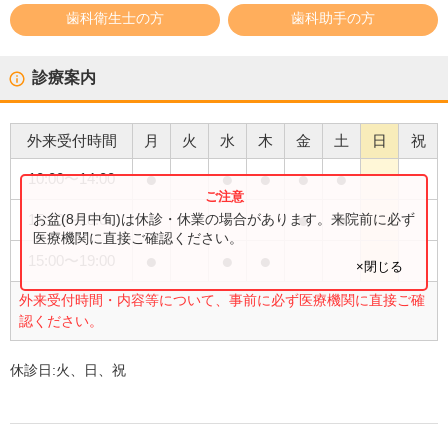
歯科衛生士の方
歯科助手の方
診療案内
外来受付時間
月
火
水
木
金
土
日
祝
●
●
●
●
●
10:00
〜
14:00
●
●
お盆(8月中旬)は休診・休業の場合があります。来院前に必ず
15:00
〜
18:00
医療機関に直接ご確認ください。
●
●
●
15:00
〜
19:00
×閉じる
外来受付時間・内容等について、事前に必ず医療機関に直接ご確
認ください。
休診日:
火、日、祝