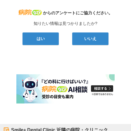
病院なび
からのアンケートにご協力ください。
知りたい情報は見つかりましたか?
はい
いいえ
Smile+ Dental Clinic
近隣の病院・クリニック