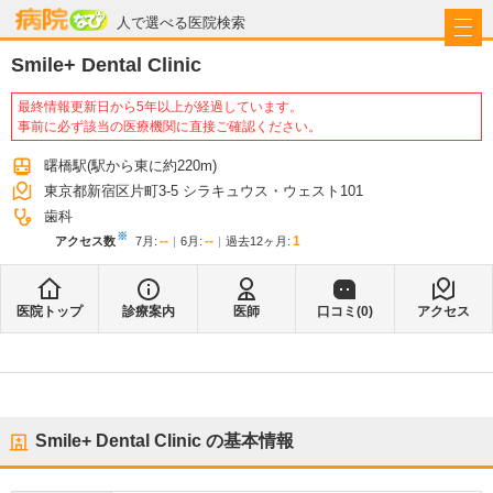
病院なび
人で選べる医院検索
Smile+ Dental Clinic
最終情報更新日から5年以上が経過しています。
事前に必ず該当の医療機関に直接ご確認ください。
曙橋駅
(駅から
東に約220m
)
東京都新宿区片町3-5 シラキュウス・ウェスト101
歯科
※
--
--
1
アクセス数
7月
:
6月
:
過去12ヶ月:
医院トップ
診療案内
医師
口コミ(
0
)
アクセス
Smile+ Dental Clinic
の基本情報