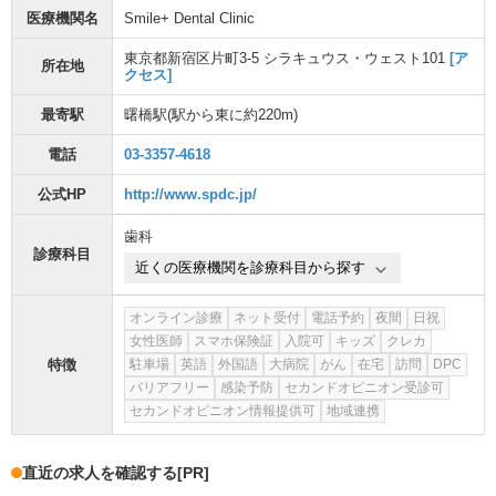
医療機関名
Smile+ Dental Clinic
東京都新宿区片町3-5 シラキュウス・ウェスト101
[ア
所在地
クセス]
最寄駅
曙橋駅
(駅から
東に約220m
)
電話
03-3357-4618
公式HP
http://www.spdc.jp/
歯科
診療科目
近くの医療機関を診療科目から探す
オンライン診療
ネット受付
電話予約
夜間
日祝
女性医師
スマホ保険証
入院可
キッズ
クレカ
特徴
駐車場
英語
外国語
大病院
がん
在宅
訪問
DPC
バリアフリー
感染予防
セカンドオピニオン受診可
セカンドオピニオン情報提供可
地域連携
直近の求人を確認する
[PR]