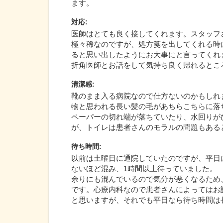
ます。
対応
:
医師はとても良く接してくれます。スタッフ
極々稀なのですが、処方箋を出してくれる時
ると思い出したようにお大事にと言ってくれ
折角医師とお話をして気持ち良く帰れるとこ
清潔感
:
靴のまま入る病院なので仕方ないのかもしれ
物と思われる長い髪の毛があちらこちらに落
ペーパーの切れ端が落ちていたり、水回りが
が、トイレは患者さんのモラルの問題もある
待ち時間
:
以前は土曜日に通院していたのですが、平日
ないほど混み、1時間以上待っていました。
余りにも混んでいるので気分が悪くなるため
です。心療内科なので患者さんによってはお
と思いますが、それでも平日なら待ち時間は