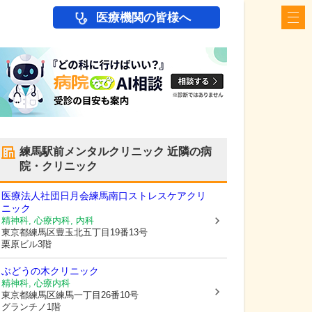
医療機関の皆様へ
練馬駅前メンタルクリニック
近隣の病
院・クリニック
医療法人社団日月会練馬南口ストレスケアクリ
ニック
精神科, 心療内科, 内科
東京都練馬区
豊玉北五丁目19番13号
栗原ビル3階
ぶどうの木クリニック
精神科, 心療内科
東京都練馬区
練馬一丁目26番10号
グランチノ1階