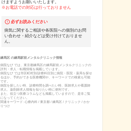
けますようお願いいたします。
※お電話での対応は行っておりません
必ずお読みください
病気に関するご相談や各医院への個別のお問
い合わせ・紹介などは受け付けておりませ
ん。
練馬区
の
練馬駅前メンタルクリニック
情報
病院なび では、
東京都
練馬区
の
練馬駅前メンタルクリニック
の
評判・求人・転職
情報を掲載しています。
病院なび では市区町村別/診療科目別に病院・医院・薬局を探せ
るほか、予約ができる医療機関や、キーワードでの検索も可能
です。
病院を探したい時、診療時間を調べたい時、医師求人や看護師
求人、薬剤師求人情報を知りたい時に便利です。
また、役立つ医療コラムなども掲載していますので、是非ご覧
になってください。
関連キーワード:
心療内科 / 東京都 / 練馬区 / クリニック / かか
りつけ