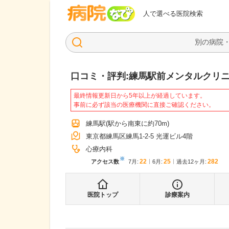
病院なび
人で選べる医院検索
口コミ・評判:
練馬駅前メンタルクリ
最終情報更新日から5年以上が経過しています。
事前に必ず該当の医療機関に直接ご確認ください。
練馬駅
(駅から
南東に約70m
)
東京都練馬区練馬1-2-5 光運ビル4階
心療内科
※
22
25
282
アクセス数
7月
:
6月
:
過去12ヶ月:
医院トップ
診療案内