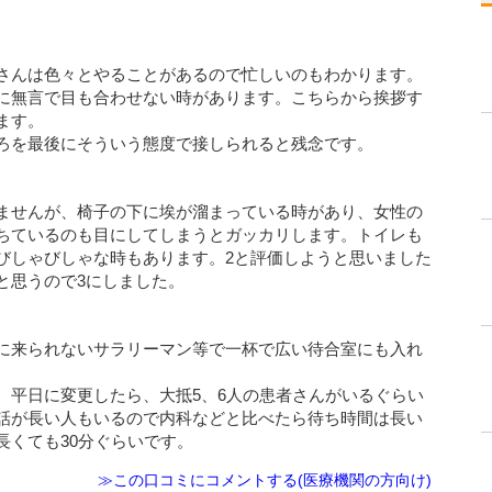
さんは色々とやることがあるので忙しいのもわかります。
に無言で目も合わせない時があります。こちらから挨拶す
ます。
ろを最後にそういう態度で接しられると残念です。
ませんが、椅子の下に埃が溜まっている時があり、女性の
ちているのも目にしてしまうとガッカリします。トイレも
びしゃびしゃな時もあります。2と評価しようと思いました
と思うので3にしました。
に来られないサラリーマン等で一杯で広い待合室にも入れ
、平日に変更したら、大抵5、6人の患者さんがいるぐらい
話が長い人もいるので内科などと比べたら待ち時間は長い
長くても30分ぐらいです。
≫この口コミにコメントする(医療機関の方向け)