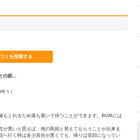
コミを投稿する
距...
間:
5
]
離もとれるため落ち着いて待つことができます。BGMには
性が悪いと思えば、他の医師と替えてもらうことが出来ま
院へ行く時は多少具合が悪くても、帰りは笑顔になってい