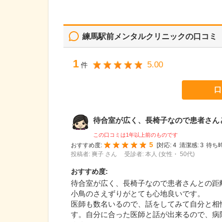
練馬駅前メンタルクリニック
の口コミ
1
5.00
件
口
待合室が広く、長椅子なので患者さんとの
この口コミは1年以上前のものです
5
おすすめ度:
[
対応:
4
清潔感:
3
待ち時
投稿者: 爽子 さん
受診者: 本人 (女性・ 50代)
おすすめ度
:
待合室が広く、長椅子なので患者さんとの距
小鳥のさえずりがとても心地良いです。
医師も数名いるので、話をしてみて自分と相
す。自分に合った医師と話が出来るので、病