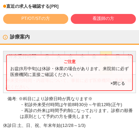
直近の求人を確認する
[PR]
PT/OT/STの方
看護師の方
診療案内
外来受付時間
月
火
水
木
金
土
日
祝
●
●
●
●
●
8:30
〜
12:00
お盆(8月中旬)は休診・休業の場合があります。来院前に必ず
医療機関に直接ご確認ください。
外来受付時間・内容等について、事前に必ず医療機関に直接ご確
×閉じる
認ください。
備考:
※科目により診療日時が異なります※
・初診外来受付時間は午前8時30分～午前12時(正午)
・再診の外来は時間予約制になっております。診察の順番
は原則として予約の方を優先します。
休診日:
土、日、祝、年末年始(12/28～1/3)