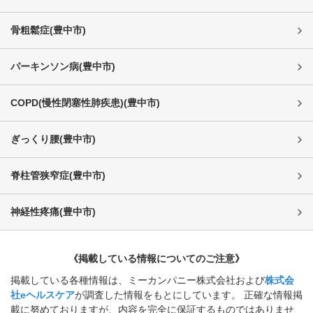
骨粗鬆症
(
豊中市
)
パーキンソン病
(
豊中市
)
COPD(慢性閉塞性肺疾患)
(
豊中市
)
ぎっくり腰
(
豊中市
)
脊柱管狭窄症
(
豊中市
)
神経性疼痛
(
豊中市
)
《掲載している情報についてのご注意》
掲載している各種情報は、ミーカンパニー株式会社および
株式会
社eヘルスケア
が調査した情報をもとにしています。 正確な情報掲
載に努めておりますが、内容を完全に保証するものではありませ