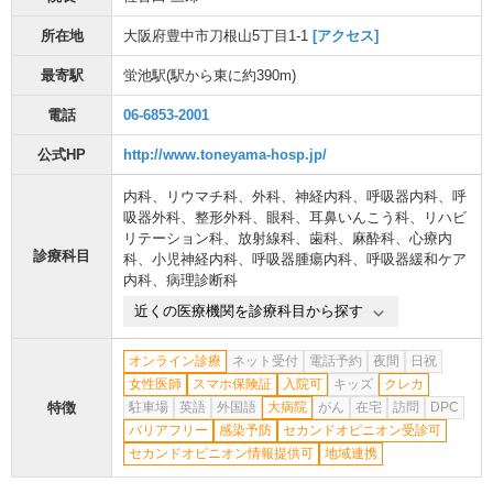
所在地
大阪府豊中市刀根山5丁目1-1
[アクセス]
最寄駅
蛍池駅
(駅から
東に約390m
)
電話
06-6853-2001
公式HP
http://www.toneyama-hosp.jp/
内科
、
リウマチ科
、
外科
、
神経内科
、
呼吸器内科
、
呼
吸器外科
、
整形外科
、
眼科
、
耳鼻いんこう科
、
リハビ
リテーション科
、
放射線科
、
歯科
、
麻酔科
、
心療内
診療科目
科
、
小児神経内科
、
呼吸器腫瘍内科
、
呼吸器緩和ケア
内科
、
病理診断科
近くの医療機関を診療科目から探す
オンライン診療
ネット受付
電話予約
夜間
日祝
女性医師
スマホ保険証
入院可
キッズ
クレカ
特徴
駐車場
英語
外国語
大病院
がん
在宅
訪問
DPC
バリアフリー
感染予防
セカンドオピニオン受診可
セカンドオピニオン情報提供可
地域連携