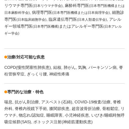
リウマチ専門医
麻酔科専門医
(日本リウマチ学会)
(日本専門医機構または
病理専門医
細胞診
日本麻酔科学会)
(日本専門医機構または日本病理学会)
専門医
臨床遺伝専門医
アレル
(日本臨床細胞学会)
(日本人類遺伝学会)
ギー領域専門医
またはアレルギー専門医
(日本専門医機構)
(日本アレル
ギー学会)
治療/対応可能な疾患
COPD(慢性閉塞性肺疾患)
結核
肺がん
気胸
パーキンソン病
脊
柱管狭窄症
ぎっくり腰
神経性疼痛
専門的な治療・特色
喘息
抗がん剤治療
アスベスト(石綿)
COVID-19検査/治療
脊椎
外科
脊椎内視鏡下手術
膝関節疾患
超音波骨折治療
骨粗鬆症
リ
ウマチ
物忘れ/認知症
睡眠障害
小児神経疾患
いびき/睡眠時無呼
吸症候群(SAS)
ボトックス注射(神経筋運動疾患)