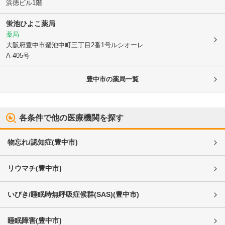
浜徳ビル1階
蛍池ひよこ薬局
薬局
大阪府豊中市
螢池中町三丁目2番1号ルシオーレ
A-405号
豊中市
の薬局一覧
各条件で他の医療機関を探す
物忘れ/認知症
(
豊中市
)
リウマチ
(
豊中市
)
いびき/睡眠時無呼吸症候群(SAS)
(
豊中市
)
睡眠障害
(
豊中市
)