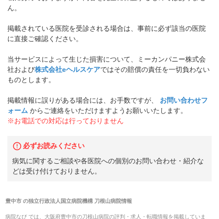
ん。
掲載されている医院を受診される場合は、事前に必ず該当の医院
に直接ご確認ください。
当サービスによって生じた損害について、ミーカンパニー株式会
社および
株式会社eヘルスケア
ではその賠償の責任を一切負わない
ものとします。
掲載情報に誤りがある場合には、お手数ですが、
お問い合わせフ
ォーム
からご連絡をいただけますようお願いいたします。
※お電話での対応は行っておりません
必ずお読みください
病気に関するご相談や各医院への個別のお問い合わせ・紹介な
どは受け付けておりません。
豊中市
の
独立行政法人国立病院機構 刀根山病院
情報
病院なび では、
大阪府
豊中市
の
刀根山病院
の
評判・求人・転職
情報を掲載していま