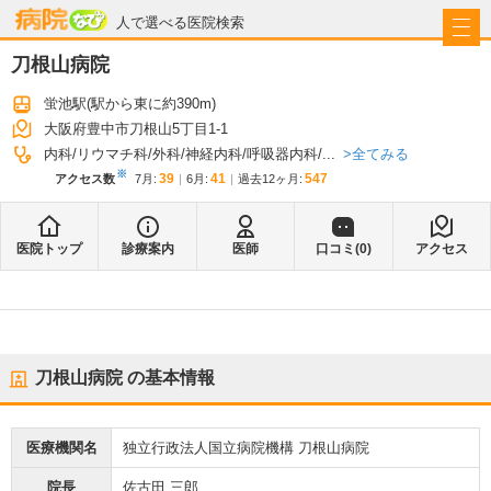
病院なび
人で選べる医院検索
刀根山病院
蛍池駅
(駅から
東に約390m
)
大阪府豊中市刀根山5丁目1-1
全てみる
内科
リウマチ科
外科
神経内科
呼吸器内科
...
※
39
41
547
アクセス数
7月
:
6月
:
過去12ヶ月:
医院トップ
診療案内
医師
口コミ(
0
)
アクセス
刀根山病院
の基本情報
医療機関名
独立行政法人国立病院機構 刀根山病院
院長
佐古田 三郎