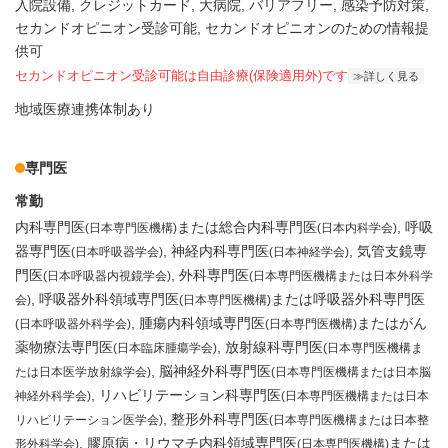
入院設備
クレジットカード
大病院
バリアフリー
感染予防対策
セカンドオピニオン受診可能
セカンドオピニオンのための情報提
供可
セカンドオピニオン受診可能
は自由診療(保険適用外)です
詳しく見る
地域医療連携体制あり
専門医
常勤
内科専門医
または総合内科専門医
呼吸
(日本専門医機構)
(日本内科学会)
器専門医
神経内科専門医
気管支鏡専
(日本呼吸器学会)
(日本神経学会)
門医
外科専門医
(日本呼吸器内視鏡学会)
(日本専門医機構または日本外科学
呼吸器外科領域専門医
または呼吸器外科専門医
会)
(日本専門医機構)
腫瘍内科領域専門医
またはがん
(日本呼吸器外科学会)
(日本専門医機構)
薬物療法専門医
放射線科専門医
(日本臨床腫瘍学会)
(日本専門医機構ま
脳神経外科専門医
たは日本医学放射線学会)
(日本専門医機構または日本脳
リハビリテーション科専門医
神経外科学会)
(日本専門医機構または日本
整形外科専門医
リハビリテーション医学会)
(日本専門医機構または日本整
膠原病・リウマチ内科領域専門医
または
形外科学会)
(日本専門医機構)