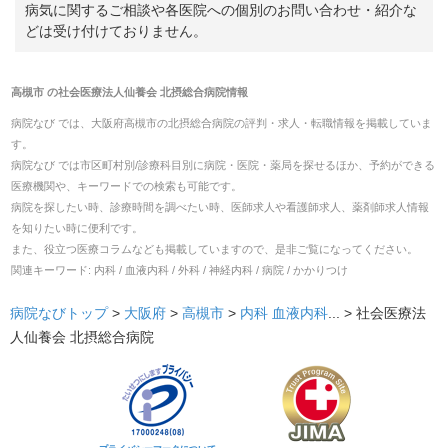
病気に関するご相談や各医院への個別のお問い合わせ・紹介な
どは受け付けておりません。
高槻市
の
社会医療法人仙養会 北摂総合病院
情報
病院なび では、
大阪府
高槻市
の
北摂総合病院
の
評判・求人・転職
情報を掲載していま
す。
病院なび では市区町村別/診療科目別に病院・医院・薬局を探せるほか、予約ができる
医療機関や、キーワードでの検索も可能です。
病院を探したい時、診療時間を調べたい時、医師求人や看護師求人、薬剤師求人情報
を知りたい時に便利です。
また、役立つ医療コラムなども掲載していますので、是非ご覧になってください。
関連キーワード:
内科 / 血液内科 / 外科 / 神経内科 / 病院 / かかりつけ
病院なびトップ
>
大阪府
>
高槻市
>
内科
血液内科
... >
社会医療法
人仙養会 北摂総合病院