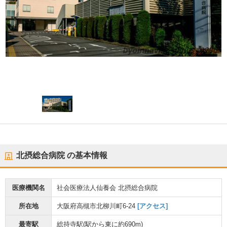
北摂総合病院
の基本情報
医療機関名
社会医療法人仙養会 北摂総合病院
所在地
大阪府高槻市北柳川町6-24
[アクセス]
最寄駅
総持寺駅
(駅から
東に約690m
)