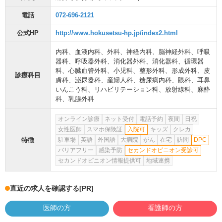
電話
072-696-2121
公式HP
http://www.hokusetsu-hp.jp/index2.html
内科
、
血液内科
、
外科
、
神経内科
、
脳神経外科
、
呼吸
器科
、
呼吸器外科
、
消化器外科
、
消化器科
、
循環器
科
、
心臓血管外科
、
小児科
、
整形外科
、
形成外科
、
皮
診療科目
膚科
、
泌尿器科
、
産婦人科
、
糖尿病内科
、
眼科
、
耳鼻
いんこう科
、
リハビリテーション科
、
放射線科
、
麻酔
科
、
乳腺外科
オンライン診療
ネット受付
電話予約
夜間
日祝
女性医師
スマホ保険証
入院可
キッズ
クレカ
特徴
駐車場
英語
外国語
大病院
がん
在宅
訪問
DPC
バリアフリー
感染予防
セカンドオピニオン受診可
セカンドオピニオン情報提供可
地域連携
直近の求人を確認する
[PR]
医師の方
看護師の方