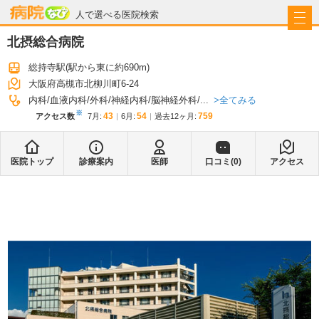
病院なび
人で選べる医院検索
北摂総合病院
総持寺駅
(駅から
東に約690m
)
大阪府高槻市北柳川町6-24
全てみる
内科
血液内科
外科
神経内科
脳神経外科
...
※
43
54
759
アクセス数
7月
:
6月
:
過去12ヶ月:
医院トップ
診療案内
医師
口コミ(
0
)
アクセス