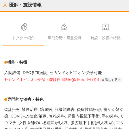
医師・施設情報
ドクター紹介
専門分野・得意分野
施設・設備の特徴
機能・特徴
入院設備
DPC参加病院
セカンドオピニオン受診可能
セカンドオピニオン受診可能
は自由診療(保険適用外)です
詳しく見る
専門的な治療・特色
C型肝炎
禁煙治療
糖尿病
肝機能障害
炎症性腸疾患
抗がん剤治
療
COVID-19検査/治療
脊椎外科
脊椎内視鏡下手術
手の外科
リ
ウマチ
女性医師のいる産科/婦人科
腹腔鏡下手術(婦人科系)
マタ
※