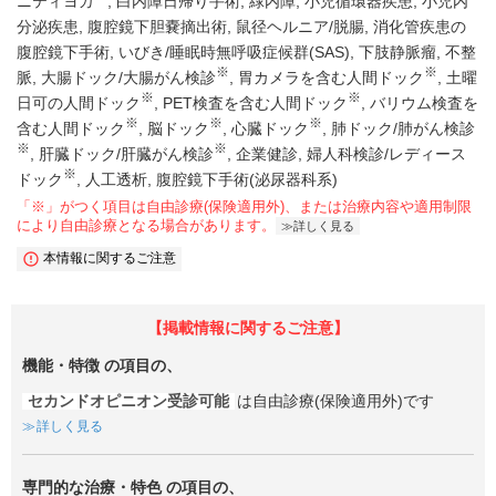
ニティヨガ
白内障日帰り手術
緑内障
小児循環器疾患
小児内
分泌疾患
腹腔鏡下胆嚢摘出術
鼠径ヘルニア/脱腸
消化管疾患の
腹腔鏡下手術
いびき/睡眠時無呼吸症候群(SAS)
下肢静脈瘤
不整
※
※
脈
大腸ドック/大腸がん検診
胃カメラを含む人間ドック
土曜
※
※
日可の人間ドック
PET検査を含む人間ドック
バリウム検査を
※
※
※
含む人間ドック
脳ドック
心臓ドック
肺ドック/肺がん検診
※
※
肝臓ドック/肝臓がん検診
企業健診
婦人科検診/レディース
※
ドック
人工透析
腹腔鏡下手術(泌尿器科系)
「※」がつく項目は自由診療(保険適用外)、または治療内容や適用制限
により自由診療となる場合があります。
詳しく見る
本情報に関するご注意
【掲載情報に関するご注意】
機能・特徴
の項目の、
セカンドオピニオン受診可能
は自由診療(保険適用外)です
詳しく見る
専門的な治療・特色
の項目の、