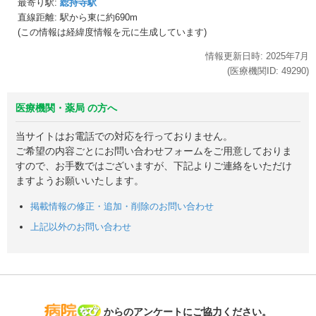
最寄り駅:
総持寺駅
直線距離: 駅から
東に約690m
(この情報は経緯度情報を元に生成しています)
情報更新日時:
2025年
7月
(医療機関ID:
49290
)
医療機関・薬局 の方へ
当サイトはお電話での対応を行っておりません。
ご希望の内容ごとにお問い合わせフォームをご用意しておりま
すので、お手数ではございますが、下記よりご連絡をいただけ
ますようお願いいたします。
掲載情報の修正・追加・削除のお問い合わせ
上記以外のお問い合わせ
病院なび
からのアンケートにご協力ください。