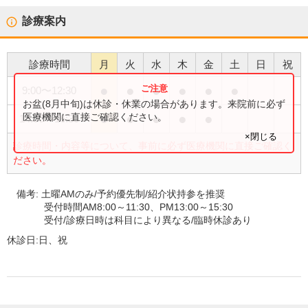
診療案内
診療時間
月
火
水
木
金
土
日
祝
●
●
●
●
●
●
9:00
〜
12:30
お盆(8月中旬)は休診・休業の場合があります。来院前に必ず
●
●
●
●
●
医療機関に直接ご確認ください。
14:00
〜
16:30
×閉じる
診療時間・内容等について、事前に必ず医療機関に直接ご確認く
ださい。
備考:
土曜AMのみ/予約優先制/紹介状持参を推奨
受付時間AM8:00～11:30、PM13:00～15:30
受付/診療日時は科目により異なる/臨時休診あり
休診日:
日、祝