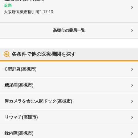
薬局
大阪府高槻市
柳川町1-17-10
高槻市
の薬局一覧
各条件で他の医療機関を探す
C型肝炎
(
高槻市
)
糖尿病
(
高槻市
)
胃カメラを含む人間ドック
(
高槻市
)
リウマチ
(
高槻市
)
緑内障
(
高槻市
)