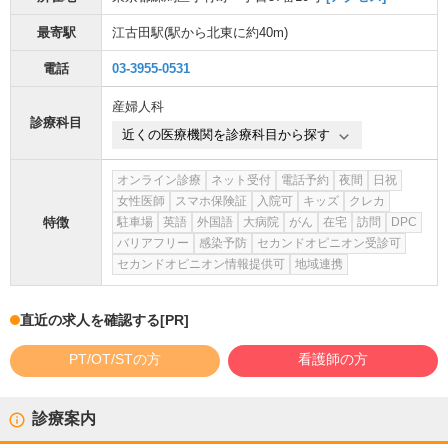
最寄駅
江古田駅
(駅から
北東に約40m
)
電話
03-3955-0531
産婦人科
診療科目
近くの医療機関を診療科目から探す
オンライン診療
ネット受付
電話予約
夜間
日祝
女性医師
スマホ保険証
入院可
キッズ
クレカ
特徴
駐車場
英語
外国語
大病院
がん
在宅
訪問
DPC
バリアフリー
感染予防
セカンドオピニオン受診可
セカンドオピニオン情報提供可
地域連携
直近の求人を確認する
[PR]
PT/OT/STの方
看護師の方
診療案内