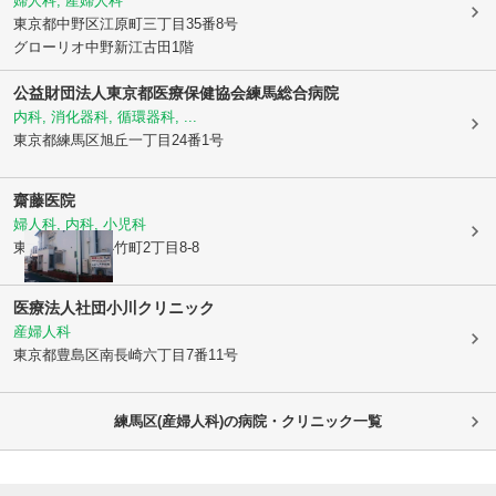
婦人科, 産婦人科
東京都中野区
江原町三丁目35番8号
グローリオ中野新江古田1階
公益財団法人東京都医療保健協会練馬総合病院
内科, 消化器科, 循環器科, ...
東京都練馬区
旭丘一丁目24番1号
齋藤医院
婦人科, 内科, 小児科
東京都練馬区
小竹町2丁目8-8
医療法人社団小川クリニック
産婦人科
東京都豊島区
南長崎六丁目7番11号
練馬区(産婦人科)の病院・クリニック一覧