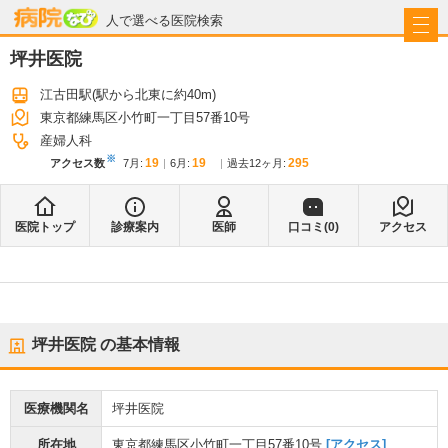
病院なび
人で選べる医院検索
坪井医院
江古田駅
(駅から
北東に約40m
)
東京都練馬区小竹町一丁目57番10号
産婦人科
※
19
19
295
アクセス数
7月
:
6月
:
過去12ヶ月:
医院トップ
診療案内
医師
口コミ(
0
)
アクセス
坪井医院
の基本情報
医療機関名
坪井医院
所在地
東京都練馬区小竹町一丁目57番10号
[アクセス]