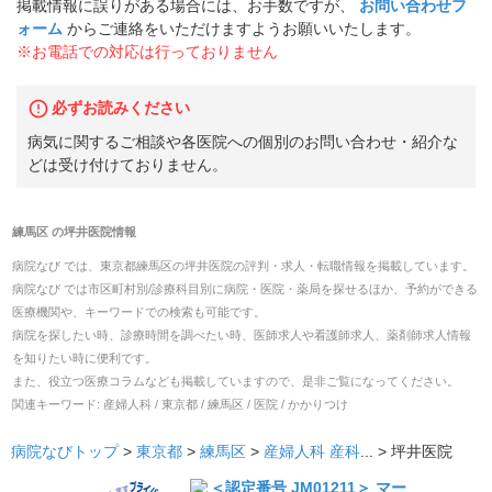
掲載情報に誤りがある場合には、お手数ですが、
お問い合わせフ
ォーム
からご連絡をいただけますようお願いいたします。
※お電話での対応は行っておりません
必ずお読みください
病気に関するご相談や各医院への個別のお問い合わせ・紹介な
どは受け付けておりません。
練馬区
の
坪井医院
情報
病院なび では、
東京都
練馬区
の
坪井医院
の
評判・求人・転職
情報を掲載しています。
病院なび では市区町村別/診療科目別に病院・医院・薬局を探せるほか、予約ができる
医療機関や、キーワードでの検索も可能です。
病院を探したい時、診療時間を調べたい時、医師求人や看護師求人、薬剤師求人情報
を知りたい時に便利です。
また、役立つ医療コラムなども掲載していますので、是非ご覧になってください。
関連キーワード:
産婦人科 / 東京都 / 練馬区 / 医院 / かかりつけ
病院なびトップ
>
東京都
>
練馬区
>
産婦人科
産科
... >
坪井医院