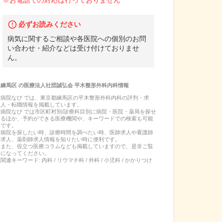
※お電話での対応は行っておりません
必ずお読みください
病気に関するご相談や各医院への個別のお問
い合わせ・紹介などは受け付けておりませ
ん。
練馬区
の
医療法人社団誠弘会 平木整形外科内科
情報
病院なび では、
東京都
練馬区
の
平木整形外科内科
の
評判・求
人・転職
情報を掲載しています。
病院なび では市区町村別/診療科目別に病院・医院・薬局を探せ
るほか、予約ができる医療機関や、キーワードでの検索も可能
です。
病院を探したい時、診療時間を調べたい時、医師求人や看護師
求人、薬剤師求人情報を知りたい時に便利です。
また、役立つ医療コラムなども掲載していますので、是非ご覧
になってください。
関連キーワード:
内科 / リウマチ科 / 外科 / 小児科 / かかりつけ