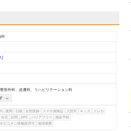
内科
ス]
整形外科
、
皮膚科
、
リハビリテーション科
す
約
夜間
日祝
女性医師
スマホ保険証
入院可
キッズ
クレカ
在宅
訪問
DPC
バリアフリー
感染予防
オピニオン情報提供可
地域連携