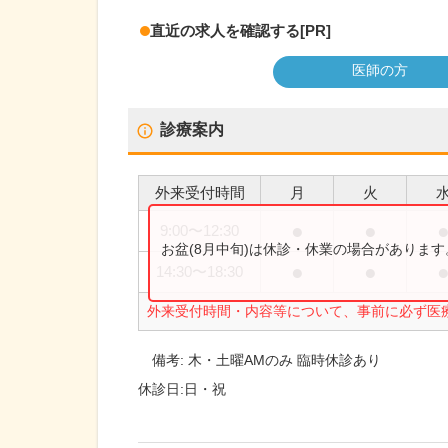
直近の求人を確認する
[PR]
医師の方
診療案内
外来受付時間
月
火
●
●
9:00
〜
12:30
お盆(8月中旬)は休診・休業の場合がありま
●
●
14:30
〜
18:30
外来受付時間・内容等について、事前に必ず医
備考:
木・土曜AMのみ 臨時休診あり
休診日:
日・祝