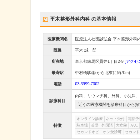
平木整形外科内科
の基本情報
医療機関名
医療法人社団誠弘会 平木整形外科
院長
平木 誠一郎
所在地
東京都練馬区貫井1丁目2-9
[アクセ
最寄駅
中村橋駅
(駅から
北東に約70m
)
電話
03-3999-7002
内科
、
リウマチ科
、
外科
、
小児科
、
診療科目
近くの医療機関を診療科目から探
オンライン診療
ネット受付
電話予
特徴
駐車場
英語
外国語
大病院
がん
セカンドオピニオン受診可
セカンド