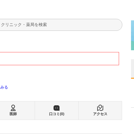
検索
てみる
医師
口コミ(
0
)
アクセス