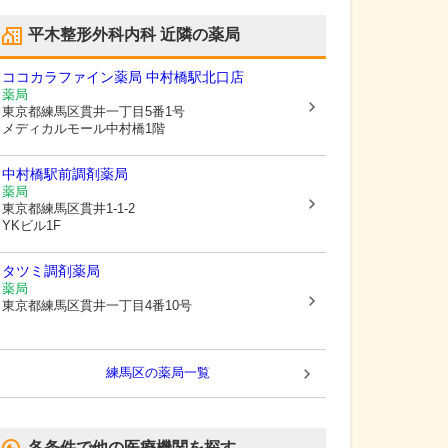
平木整形外科内科
近隣の薬局
ココカラファイン薬局 中村橋駅北口店
薬局
東京都練馬区
貫井一丁目5番1号
メディカルモール中村橋1階
中村橋駅前調剤薬局
薬局
東京都練馬区
貫井1-1-2
YKビル1F
タツミ調剤薬局
薬局
東京都練馬区
貫井一丁目4番10号
練馬区
の薬局一覧
各条件で他の医療機関を探す