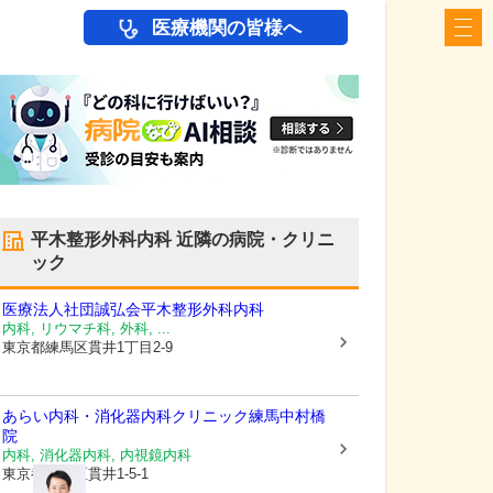
医療機関の皆様へ
平木整形外科内科
近隣の病院・クリニ
ック
医療法人社団誠弘会
平木整形外科内科
内科, リウマチ科, 外科, ...
東京都練馬区
貫井1丁目2-9
あらい内科・消化器内科クリニック練馬中村橋
院
内科, 消化器内科, 内視鏡内科
東京都練馬区
貫井1-5-1