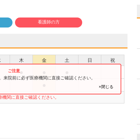
看護師の方
水
木
金
土
日
祝
●
●
●
●
す。来院前に必ず医療機関に直接ご確認ください。
●
●
×閉じる
療機関に直接ご確認ください。