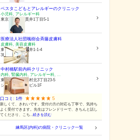
ベスタこどもとアレルギーのクリニック
小児科, アレルギー科
東京都練馬区
貫井1丁目5-1
医療法人社団颯樹会
斉藤皮膚科
皮膚科, 美容皮膚科
東京都練馬区
貫井1-1-4
3F
中村橋駅前内科クリニック
内科, 腎臓内科, アレルギー科, ...
東京都練馬区
中村北3丁目23-5
シュウカワグチビル1F
5
口コミ:
1
件
新しくて、きれいです。受付の方の対応も丁寧で、気持ち
よく受付できます。先生はフレンドリーで、きちんと話し
てくださり、こち...
続きを読む
練馬区(内科)の病院・クリニック一覧