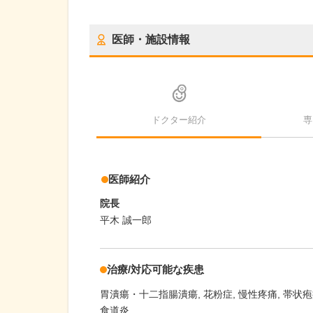
医師・施設情報
ドクター紹介
専
医師紹介
院長
平木 誠一郎
治療/対応可能な疾患
胃潰瘍・十二指腸潰瘍
花粉症
慢性疼痛
帯状疱
食道炎