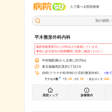
病院なび
人で選べる医院検索
平木整形外科内科
最終情報更新日から5年以上が経過しています。
事前に必ず該当の医療機関に直接ご確認ください。
中村橋駅
(駅から
北東に約70m
)
東京都練馬区貫井1丁目2-9
全
内科
リウマチ科
外科
小児科
整形外科
...
※
28
30
446
アクセス数
7月
:
6月
:
過去12ヶ月:
医院トップ
診療案内