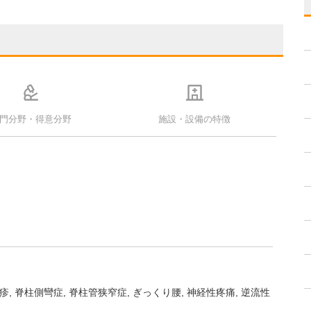
門分野・得意分野
施設・設備の特徴
疹
脊柱側彎症
脊柱管狭窄症
ぎっくり腰
神経性疼痛
逆流性