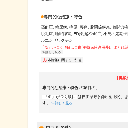
専門的な治療・特色
高血圧
糖尿病
痛風
腰痛
股関節疾患
膝関節
※
脱毛症
睡眠障害
ED(勃起不全)
小児の定期予
ルエンザワクチン
「※」がつく項目は自由診療(保険適用外)、または
詳しく見る
本情報に関するご注意
【掲載
専門的な治療・特色
の項目の、
「※」がつく項目
は自由診療(保険適用外)
す。
詳しく見る
口コミ (0件)