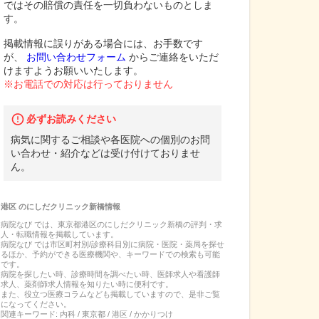
ではその賠償の責任を一切負わないものとしま
す。
掲載情報に誤りがある場合には、お手数です
が、
お問い合わせフォーム
からご連絡をいただ
けますようお願いいたします。
※お電話での対応は行っておりません
必ずお読みください
病気に関するご相談や各医院への個別のお問
い合わせ・紹介などは受け付けておりませ
ん。
港区
の
にしだクリニック新橋
情報
病院なび では、
東京都
港区
の
にしだクリニック新橋
の
評判・求
人・転職
情報を掲載しています。
病院なび では市区町村別/診療科目別に病院・医院・薬局を探せ
るほか、予約ができる医療機関や、キーワードでの検索も可能
です。
病院を探したい時、診療時間を調べたい時、医師求人や看護師
求人、薬剤師求人情報を知りたい時に便利です。
また、役立つ医療コラムなども掲載していますので、是非ご覧
になってください。
関連キーワード:
内科 / 東京都 / 港区 / かかりつけ