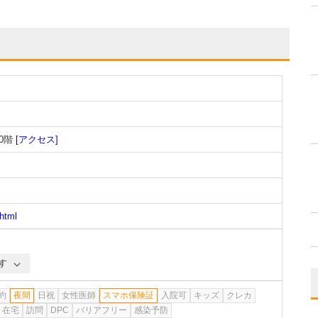
0階
[アクセス]
.html
す
約
夜間
日祝
女性医師
スマホ保険証
入院可
キッズ
クレカ
在宅
訪問
DPC
バリアフリー
感染予防