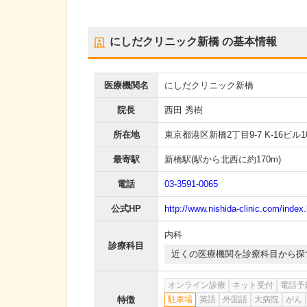
にしだクリニック新橋
の基本情報
医療機関名
にしだクリニック新橋
院長
西田 秀樹
所在地
東京都港区新橋2丁目9-7 K-16ビル1
最寄駅
新橋駅
(駅から
北西に約170m
)
電話
03-3591-0065
公式HP
http://www.nishida-clinic.com/index
内科
診療科目
近くの医療機関を診療科目から探
オンライン診療
ネット受付
電話予
特徴
駐車場
英語
外国語
大病院
がん