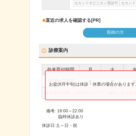
セカンドオピニオン受診可
セカンド
直近の求人を確認する
[PR]
医師の方
診療案内
外来受付時間
月
火
●
●
18:00
〜
22:00
お盆(8月中旬)は休診・休業の場合がありま
外来受付時間・内容等について、事前に必ず医
備考:
18:00～22:00
臨時休診あり
休診日:
土～日・祝