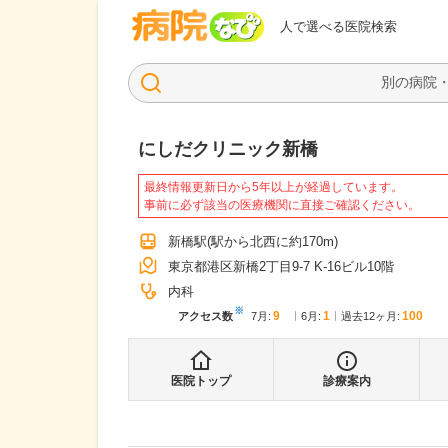
病院なび
人で選べる医院検索
にしだクリニック新橋
最終情報更新日から5年以上が経過しています。
事前に必ず該当の医療機関に直接ご確認ください。
新橋駅
(駅から
北西に約170m
)
東京都港区新橋2丁目9-7 K-16ビル10階
内科
※
9
1
100
アクセス数
7月
:
6月
:
過去12ヶ月:
医院トップ
診療案内