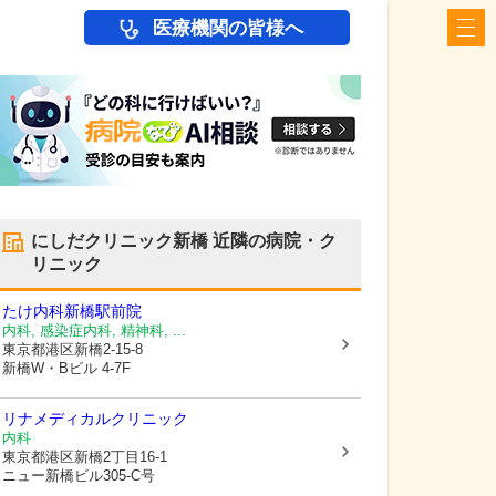
医療機関の皆様へ
にしだクリニック新橋
近隣の病院・ク
リニック
たけ内科新橋駅前院
内科, 感染症内科, 精神科, ...
東京都港区
新橋2-15-8
新橋W・Bビル 4-7F
リナメディカルクリニック
内科
東京都港区
新橋2丁目16-1
ニュー新橋ビル305-C号