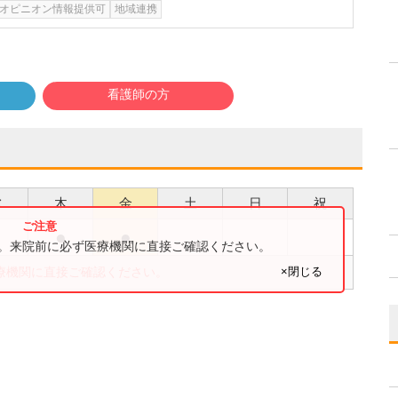
オピニオン情報提供可
地域連携
看護師の方
水
木
金
土
日
祝
●
●
●
す。来院前に必ず医療機関に直接ご確認ください。
×閉じる
療機関に直接ご確認ください。