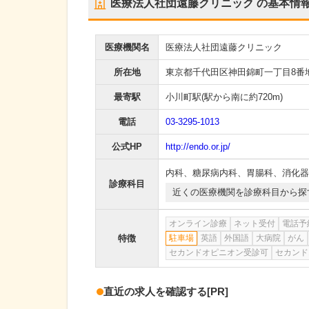
医療法人社団遠藤クリニック
の基本情
医療機関名
医療法人社団遠藤クリニック
所在地
東京都千代田区神田錦町一丁目8番地
最寄駅
小川町駅
(駅から
南に約720m
)
電話
03-3295-1013
公式HP
http://endo.or.jp/
内科
、
糖尿病内科
、
胃腸科
、
消化器
診療科目
近くの医療機関を診療科目から探
オンライン診療
ネット受付
電話予
特徴
駐車場
英語
外国語
大病院
がん
セカンドオピニオン受診可
セカンド
直近の求人を確認する
[PR]