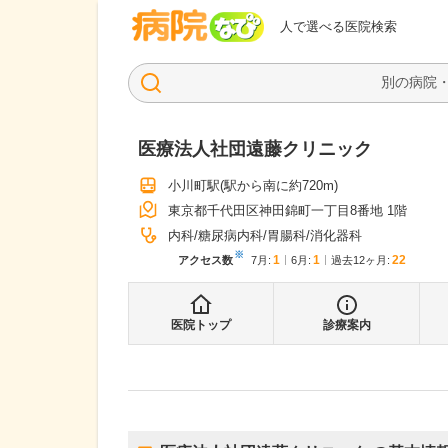
病院なび
人で選べる医院検索
医療法人社団遠藤クリニック
小川町駅
(駅から
南に約720m
)
東京都千代田区神田錦町一丁目8番地 1階
内科
糖尿病内科
胃腸科
消化器科
※
1
1
22
アクセス数
7月
:
6月
:
過去12ヶ月:
医院トップ
診療案内