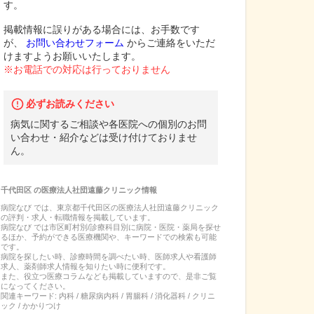
す。
掲載情報に誤りがある場合には、お手数です
が、
お問い合わせフォーム
からご連絡をいただ
けますようお願いいたします。
※お電話での対応は行っておりません
必ずお読みください
病気に関するご相談や各医院への個別のお問
い合わせ・紹介などは受け付けておりませ
ん。
千代田区
の
医療法人社団遠藤クリニック
情報
病院なび では、
東京都
千代田区
の
医療法人社団遠藤クリニック
の
評判・求人・転職
情報を掲載しています。
病院なび では市区町村別/診療科目別に病院・医院・薬局を探せ
るほか、予約ができる医療機関や、キーワードでの検索も可能
です。
病院を探したい時、診療時間を調べたい時、医師求人や看護師
求人、薬剤師求人情報を知りたい時に便利です。
また、役立つ医療コラムなども掲載していますので、是非ご覧
になってください。
関連キーワード:
内科 / 糖尿病内科 / 胃腸科 / 消化器科 / クリニ
ック / かかりつけ