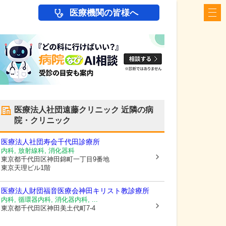
医療機関の皆様へ
医療法人社団遠藤クリニック
近隣の病
院・クリニック
医療法人社団寿会千代田診療所
内科, 放射線科, 消化器科
東京都千代田区
神田錦町一丁目9番地
東京天理ビル1階
医療法人財団福音医療会
神田キリスト教診療所
内科, 循環器内科, 消化器内科, ...
東京都千代田区
神田美土代町7-4