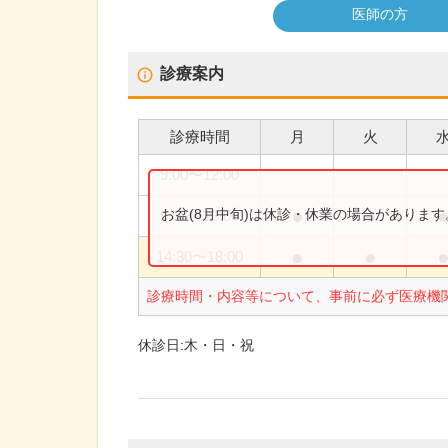
医師の方
診療案内
診療時間
月
火
9:00
〜
12:00
●
●
お盆(8月中旬)は休診・休業の場合がありま
9:00
〜
13:00
●
●
14:30
〜
18:00
診療時間・内容等について、事前に必ず医療機
休診日:
木・日・祝