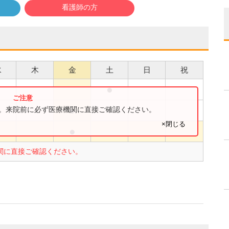
看護師の方
水
木
金
土
日
祝
●
●
●
す。来院前に必ず医療機関に直接ご確認ください。
×閉じる
●
●
関に直接ご確認ください。