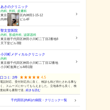
あさのクリニック
内科, 外科, 皮膚科
東京都千代田区
内神田1-15-12
内神田サトウビル4F
聖文堂医院
内科, 形成外科, 泌尿器科
東京都千代田区
神田小川町二丁目2番地8
天下堂ビル3階
小川町メディカルクリニック
内科
東京都千代田区
神田小川町二丁目12番地
小川町進興ビルMB1階
4.5
口コミ:
2
件
電話対応、受付対応共に良く、検診も殆ど待たされる事な
く、スムーズにやってもらえました。立地条件も良く、検
査結果も書類で送...
続きを読む
千代田区(内科)の病院・クリニック一覧