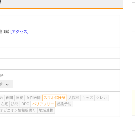
報
 1階
[アクセス]
科
す
約
夜間
日祝
女性医師
スマホ保険証
入院可
キッズ
クレカ
在宅
訪問
DPC
バリアフリー
感染予防
オピニオン情報提供可
地域連携