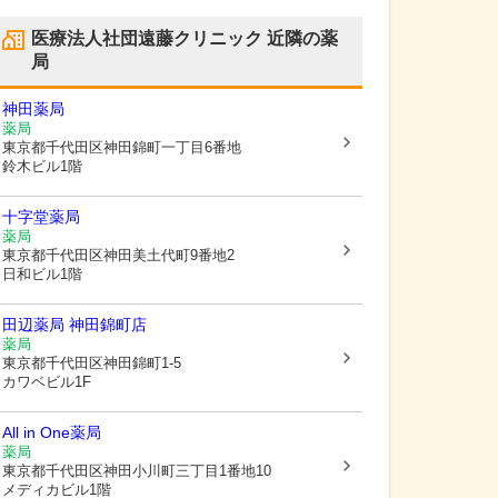
医療法人社団遠藤クリニック
近隣の薬
局
神田薬局
薬局
東京都千代田区
神田錦町一丁目6番地
鈴木ビル1階
十字堂薬局
薬局
東京都千代田区
神田美土代町9番地2
日和ビル1階
田辺薬局 神田錦町店
薬局
東京都千代田区
神田錦町1-5
カワベビル1F
All in One薬局
薬局
東京都千代田区
神田小川町三丁目1番地10
メディカビル1階