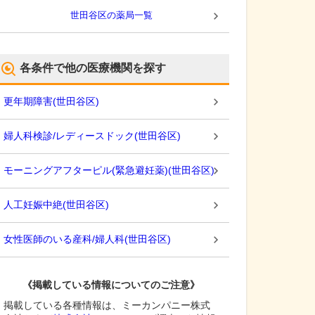
世田谷区
の薬局一覧
各条件で他の医療機関を探す
更年期障害
(
世田谷区
)
婦人科検診/レディースドック
(
世田谷区
)
モーニングアフターピル(緊急避妊薬)
(
世田谷区
)
人工妊娠中絶
(
世田谷区
)
女性医師のいる産科/婦人科
(
世田谷区
)
《掲載している情報についてのご注意》
掲載している各種情報は、ミーカンパニー株式