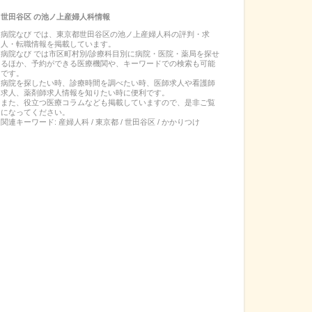
世田谷区
の
池ノ上産婦人科
情報
病院なび では、
東京都
世田谷区
の
池ノ上産婦人科
の
評判・求
人・転職
情報を掲載しています。
病院なび では市区町村別/診療科目別に病院・医院・薬局を探せ
るほか、予約ができる医療機関や、キーワードでの検索も可能
です。
病院を探したい時、診療時間を調べたい時、医師求人や看護師
求人、薬剤師求人情報を知りたい時に便利です。
また、役立つ医療コラムなども掲載していますので、是非ご覧
になってください。
関連キーワード:
産婦人科 / 東京都 / 世田谷区 / かかりつけ