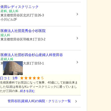
依田レディスクリニック
産科, 婦人科
東京都世田谷区
北沢2丁目26-3
小川ビル2F
医療法人社団晃秀会
小杉医院
婦人科
東京都世田谷区
羽根木1丁目3-2
医療法人社団杉四会
杉山産婦人科世田谷
産婦人科
東京都世田谷区
大原1丁目53-1
5
口コミ:
1
件
生殖医療科でお世話になって無事、40歳にして妊娠出来ま
した!以前は有名なKレディースクリニックに通っていまし
たが三回の体...
続きを読む
世田谷区(産婦人科)の病院・クリニック一覧