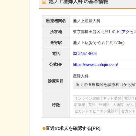
池ノ上産婦人科
の基本情報
医療機関名
池ノ上産婦人科
所在地
東京都世田谷区北沢1-41-6
[アクセス
最寄駅
池ノ上駅
(駅から
西に約270m
)
電話
03-3467-4608
公式HP
https://www.sanfujin.com/
産婦人科
診療科目
近くの医療機関を診療科目から探
オンライン診療
ネット受付
電話予
特徴
駐車場
英語
外国語
大病院
がん
セカンドオピニオン受診可
セカンド
直近の求人を確認する
[PR]