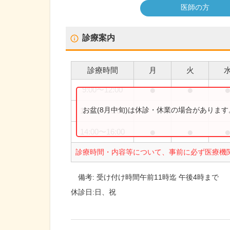
医師の方
診療案内
診療時間
月
火
●
●
9:00
〜
12:00
お盆(8月中旬)は休診・休業の場合がありま
13:30
〜
16:00
●
●
14:00
〜
16:00
診療時間・内容等について、事前に必ず医療機
備考:
受け付け時間午前11時迄 午後4時まで
休診日:
日、祝