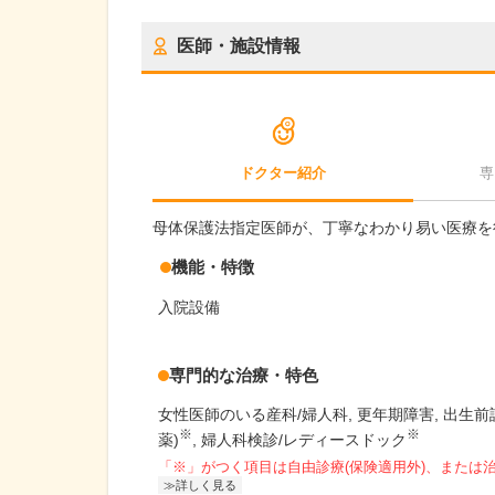
医師・施設情報
ドクター紹介
専
母体保護法指定医師が、丁寧なわかり易い医療を
機能・特徴
入院設備
専門的な治療・特色
女性医師のいる産科/婦人科
更年期障害
出生前
※
※
薬)
婦人科検診/レディースドック
「※」がつく項目は自由診療(保険適用外)、または
詳しく見る