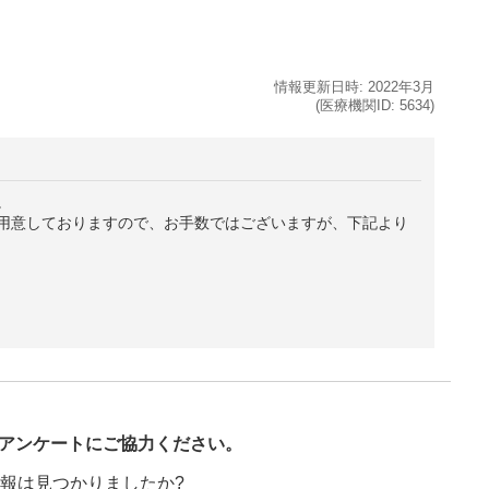
情報更新日時:
2022年
3月
(医療機関ID:
5634
)
。
用意しておりますので、お手数ではございますが、下記より
び
アンケートにご協力ください。
報は見つかりましたか?