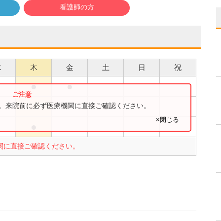
看護師の方
水
木
金
土
日
祝
●
●
●
●
す。来院前に必ず医療機関に直接ご確認ください。
×閉じる
●
●
関に直接ご確認ください。