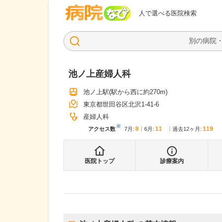
病院なび
人で選べる医院検索
池ノ上産婦人科
池ノ上駅
(駅から
西に約270m
)
東京都世田谷区北沢1-41-6
産婦人科
※
8
11
119
アクセス数
7月
:
6月
:
過去12ヶ月:
医院トップ
診療案内