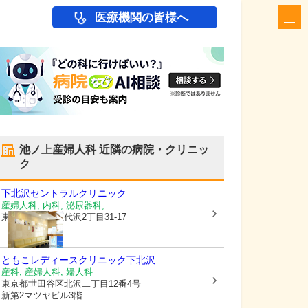
医療機関の皆様へ
池ノ上産婦人科
近隣の病院・クリニッ
ク
下北沢セントラルクリニック
産婦人科, 内科, 泌尿器科, ...
東京都世田谷区
代沢2丁目31-17
ともこレディースクリニック下北沢
産科, 産婦人科, 婦人科
東京都世田谷区
北沢二丁目12番4号
新第2マツヤビル3階