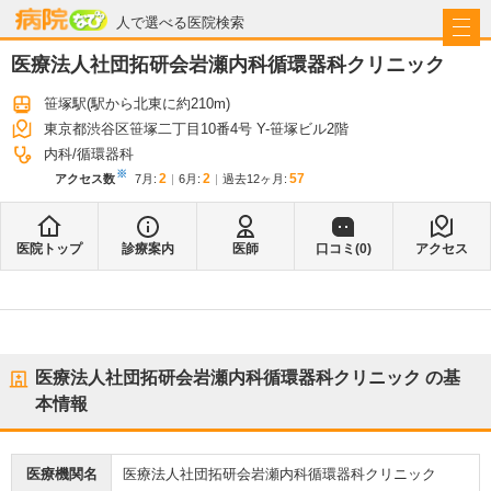
病院なび
人で選べる医院検索
医療法人社団拓研会岩瀬内科循環器科クリニック
笹塚駅
(駅から
北東に約210m
)
東京都渋谷区笹塚二丁目10番4号 Y-笹塚ビル2階
内科
循環器科
※
2
2
57
アクセス数
7月
:
6月
:
過去12ヶ月:
医院トップ
診療案内
医師
口コミ(
0
)
アクセス
医療法人社団拓研会岩瀬内科循環器科クリニック
の基
本情報
医療機関名
医療法人社団拓研会岩瀬内科循環器科クリニック