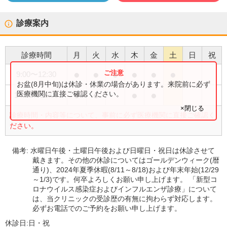
診療案内
診療時間
月
火
水
木
金
土
日
祝
●
●
●
●
●
●
9:00
〜
12:30
お盆(8月中旬)は休診・休業の場合があります。来院前に必ず
●
●
●
●
医療機関に直接ご確認ください。
14:30
〜
18:00
×閉じる
診療時間・内容等について、事前に必ず医療機関に直接ご確認く
ださい。
備考:
水曜日午後・土曜日午後および日曜日・祝日は休診させて
戴きます。その他の休診についてはゴールデンウィーク(暦
通り)、2024年夏季休暇(8/11～8/18)および年末年始(12/29
～1/3)です。何卒よろしくお願い申し上げます。 「新型コ
ロナウイルス感染症およびインフルエンザ診療」について
は、当クリニックの受診歴の有無に拘わらず対応します。
必ずお電話でのご予約をお願い申し上げます。
休診日:
日・祝