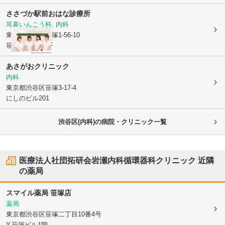
ささづか駅前おはな診療所
耳鼻いんこう科, 内科
東京都渋谷区
笹塚1-56-10
笹塚総栄ビル2F
あさがおクリニック
内科
東京都渋谷区
笹塚3-17-4
にしのビル201
渋谷区(内科)の病院・クリニック一覧
医療法人社団拓研会岩瀬内科循環器科クリニック
近隣
の薬局
スマイル薬局 笹塚店
薬局
東京都渋谷区
笹塚二丁目10番4号
Y.笹塚ビル1階