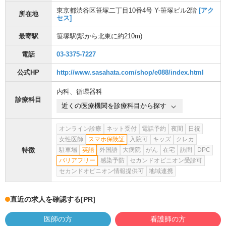
東京都渋谷区笹塚二丁目10番4号 Y-笹塚ビル2階
[アク
所在地
セス]
最寄駅
笹塚駅
(駅から
北東に約210m
)
電話
03-3375-7227
公式HP
http://www.sasahata.com/shop/e088/index.html
内科
、
循環器科
診療科目
近くの医療機関を診療科目から探す
オンライン診療
ネット受付
電話予約
夜間
日祝
女性医師
スマホ保険証
入院可
キッズ
クレカ
特徴
駐車場
英語
外国語
大病院
がん
在宅
訪問
DPC
バリアフリー
感染予防
セカンドオピニオン受診可
セカンドオピニオン情報提供可
地域連携
直近の求人を確認する
[PR]
医師の方
看護師の方