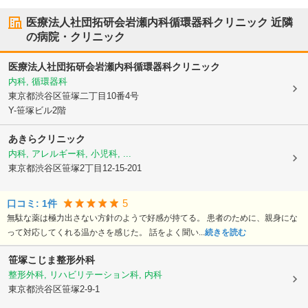
医療法人社団拓研会岩瀬内科循環器科クリニック
近隣
の病院・クリニック
医療法人社団拓研会岩瀬内科循環器科クリニック
内科, 循環器科
東京都渋谷区
笹塚二丁目10番4号
Y-笹塚ビル2階
あきらクリニック
内科, アレルギー科, 小児科, ...
東京都渋谷区
笹塚2丁目12-15-201
5
口コミ:
1
件
無駄な薬は極力出さない方針のようで好感が持てる。 患者のために、親身にな
って対応してくれる温かさを感じた。 話をよく聞い...
続きを読む
笹塚こじま整形外科
整形外科, リハビリテーション科, 内科
東京都渋谷区
笹塚2-9-1