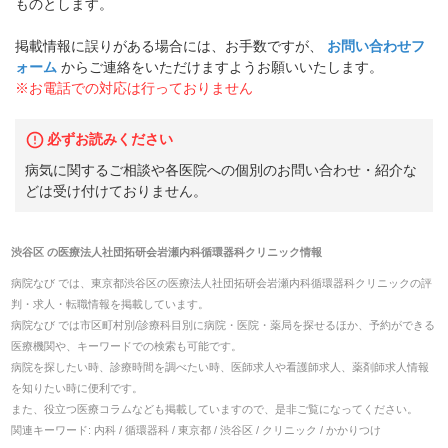
ものとします。
掲載情報に誤りがある場合には、お手数ですが、
お問い合わせフ
ォーム
からご連絡をいただけますようお願いいたします。
※お電話での対応は行っておりません
必ずお読みください
病気に関するご相談や各医院への個別のお問い合わせ・紹介な
どは受け付けておりません。
渋谷区
の
医療法人社団拓研会岩瀬内科循環器科クリニック
情報
病院なび では、
東京都
渋谷区
の
医療法人社団拓研会岩瀬内科循環器科クリニック
の
評
判・求人・転職
情報を掲載しています。
病院なび では市区町村別/診療科目別に病院・医院・薬局を探せるほか、予約ができる
医療機関や、キーワードでの検索も可能です。
病院を探したい時、診療時間を調べたい時、医師求人や看護師求人、薬剤師求人情報
を知りたい時に便利です。
また、役立つ医療コラムなども掲載していますので、是非ご覧になってください。
関連キーワード:
内科 / 循環器科 / 東京都 / 渋谷区 / クリニック / かかりつけ