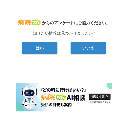
病院なび
からのアンケートにご協力ください。
知りたい情報は見つかりましたか?
はい
いいえ