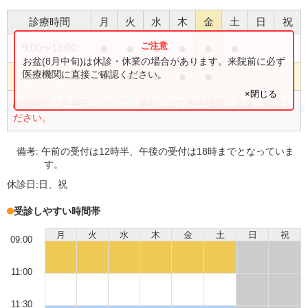
診療時間
月
火
水
木
金
土
日
祝
●
●
●
●
●
●
9:00
〜
13:00
お盆(8月中旬)は休診・休業の場合があります。来院前に必ず
●
●
●
●
●
医療機関に直接ご確認ください。
15:00
〜
18:30
×閉じる
診療時間・内容等について、事前に必ず医療機関に直接ご確認く
ださい。
備考:
午前の受付は12時半、午後の受付は18時までとなっていま
す。
休診日:
日、祝
受診しやすい時間帯
月
火
水
木
金
土
日
祝
09:00
11:00
11:30