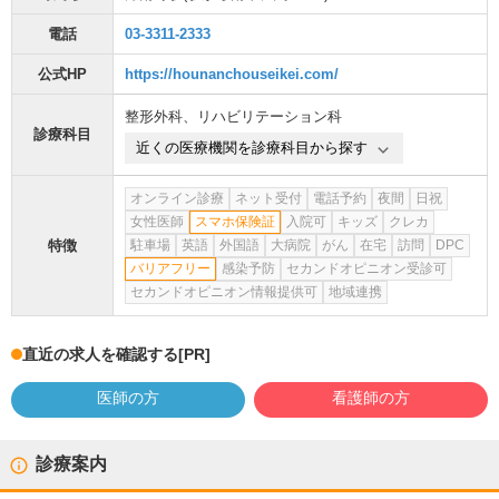
電話
03-3311-2333
公式HP
https://hounanchouseikei.com/
整形外科
、
リハビリテーション科
診療科目
近くの医療機関を診療科目から探す
オンライン診療
ネット受付
電話予約
夜間
日祝
女性医師
スマホ保険証
入院可
キッズ
クレカ
特徴
駐車場
英語
外国語
大病院
がん
在宅
訪問
DPC
バリアフリー
感染予防
セカンドオピニオン受診可
セカンドオピニオン情報提供可
地域連携
直近の求人を確認する
[PR]
医師の方
看護師の方
診療案内