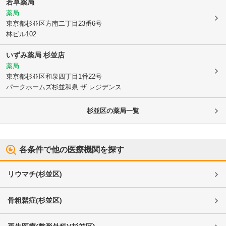
若草薬局
薬局
東京都杉並区
方南二丁目23番6号
林ビル102
いずみ薬局 杉並店
薬局
東京都杉並区
和泉四丁目1番22号
パークホームズ杉並和泉 ザ レジデンス
杉並区
の薬局一覧
各条件で他の医療機関を探す
リウマチ
(
杉並区
)
骨粗鬆症
(
杉並区
)