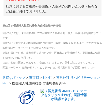
病気に関するご相談や各医院への個別のお問い合わせ・紹介な
どは受け付けておりません。
杉並区
の
医療法人社団純雄会 方南町整形外科
情報
病院なび では、
東京都
杉並区
の
方南町整形外科
の
評判・求人・転職
情報を掲載してい
ます。
病院なび では市区町村別/診療科目別に病院・医院・薬局を探せるほか、予約ができる
医療機関や、キーワードでの検索も可能です。
病院を探したい時、診療時間を調べたい時、医師求人や看護師求人、薬剤師求人情報
を知りたい時に便利です。
また、役立つ医療コラムなども掲載していますので、是非ご覧になってください。
関連キーワード:
整形外科 / リハビリテーション科 / 東京都 / 杉並区 / かかりつけ
病院なびトップ
>
東京都
>
杉並区
>
整形外科
リハビリテーション
科
... >
医療法人社団純雄会 方南町整形外科