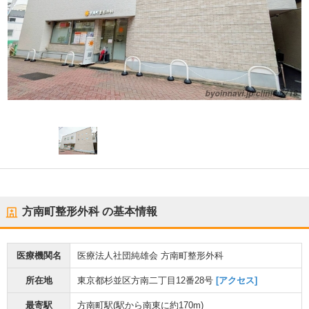
方南町整形外科
の基本情報
医療機関名
医療法人社団純雄会 方南町整形外科
所在地
東京都杉並区方南二丁目12番28号
[アクセス]
最寄駅
方南町駅
(駅から
南東に約170m
)