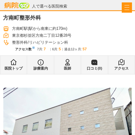
病院なび
人で選べる医院検索
方南町整形外科
方南町駅
(駅から
南東に約170m
)
東京都杉並区方南二丁目12番28号
整形外科
リハビリテーション科
※
7
5
57
アクセス数
7月
:
6月
:
過去12ヶ月:
医院トップ
診療案内
医師
口コミ(
0
)
アクセス