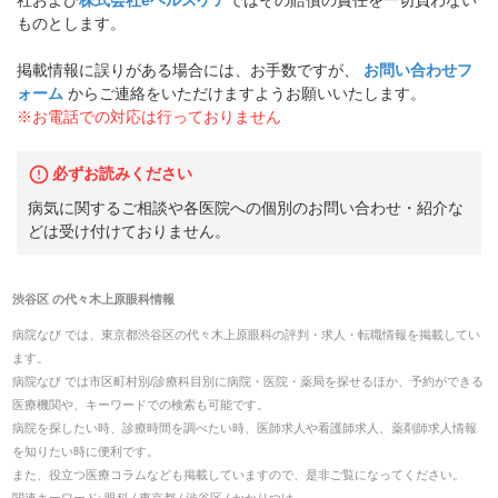
社および
株式会社eヘルスケア
ではその賠償の責任を一切負わない
ものとします。
掲載情報に誤りがある場合には、お手数ですが、
お問い合わせフ
ォーム
からご連絡をいただけますようお願いいたします。
※お電話での対応は行っておりません
必ずお読みください
病気に関するご相談や各医院への個別のお問い合わせ・紹介な
どは受け付けておりません。
渋谷区
の
代々木上原眼科
情報
病院なび では、
東京都
渋谷区
の
代々木上原眼科
の
評判・求人・転職
情報を掲載してい
ます。
病院なび では市区町村別/診療科目別に病院・医院・薬局を探せるほか、予約ができる
医療機関や、キーワードでの検索も可能です。
病院を探したい時、診療時間を調べたい時、医師求人や看護師求人、薬剤師求人情報
を知りたい時に便利です。
また、役立つ医療コラムなども掲載していますので、是非ご覧になってください。