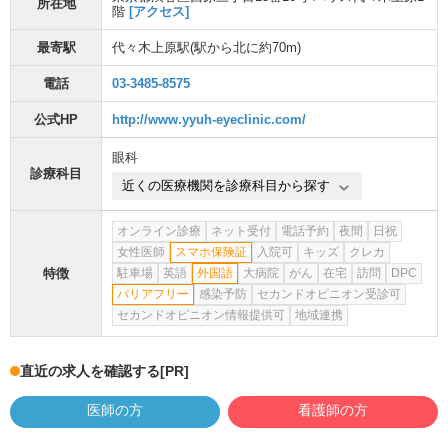
所在地
階
[アクセス]
最寄駅
代々木上原駅
(駅から
北に約70m
)
電話
03-3485-8575
公式HP
http://www.yyuh-eyeclinic.com/
眼科
診療科目
近くの医療機関を診療科目から探す
オンライン診療
ネット受付
電話予約
夜間
日祝
女性医師
スマホ保険証
入院可
キッズ
クレカ
特徴
駐車場
英語
外国語
大病院
がん
在宅
訪問
DPC
バリアフリー
感染予防
セカンドオピニオン受診可
セカンドオピニオン情報提供可
地域連携
直近の求人を確認する
[PR]
医師の方
看護師の方