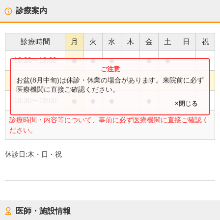
診療案内
診療時間
月
火
水
木
金
土
日
祝
●
●
●
●
●
10:20
〜
13:00
●
●
●
●
●
お盆(8月中旬)は休診・休業の場合があります。来院前に必ず
15:00
〜
18:30
医療機関に直接ご確認ください。
●
●
●
●
18:30
〜
19:00
×閉じる
診療時間・内容等について、事前に必ず医療機関に直接ご確認く
ださい。
休診日:
木・日・祝
医師・施設情報