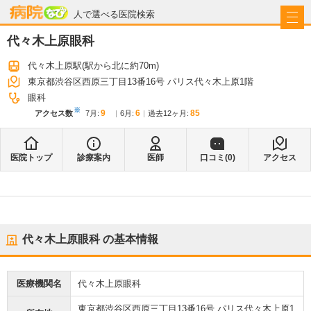
病院なび
人で選べる医院検索
代々木上原眼科
代々木上原駅
(駅から
北に約70m
)
東京都渋谷区西原三丁目13番16号 パリス代々木上原1階
眼科
※
9
6
85
アクセス数
7月
:
6月
:
過去12ヶ月:
医院トップ
診療案内
医師
口コミ(
0
)
アクセス
代々木上原眼科
の基本情報
医療機関名
代々木上原眼科
東京都渋谷区西原三丁目13番16号 パリス代々木上原1