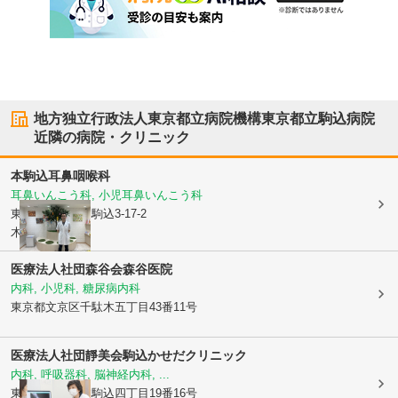
地方独立行政法人東京都立病院機構東京都立駒込病院
近隣の病院・クリニック
本駒込耳鼻咽喉科
耳鼻いんこう科, 小児耳鼻いんこう科
東京都文京区
本駒込3-17-2
木村ビル2F
医療法人社団森谷会森谷医院
内科, 小児科, 糖尿病内科
東京都文京区
千駄木五丁目43番11号
医療法人社団靜美会
駒込かせだクリニック
内科, 呼吸器科, 脳神経内科, ...
東京都文京区
本駒込四丁目19番16号