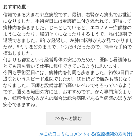
おすすめ度 :
信頼できる大きな都立病院です。最初、右腎がん摘出でお世話
になりました。手術翌日には看護師に付き添われて、頑張って
病棟内を歩きました。じっとしていると、エコノミー症候群の
ようになったり、腸閉そくになったりするようで、私は短期で
退院できました。8年が経過し、左肺に転移がんが見つかりまし
たが、9ミリほどのままで、1つだけだったので、簡単な手術で
摘出しました。
何よりも都立という経営母体の安定のためか、医師も看護師も
とても落ち着いて仕事に集中できているように思います。
今回も手術翌日には、病棟内を何周も歩きました。術後3日目に
退院というスピード退院でしたが、10日ほどで痛みも感じなく
なりました。医師と設備は相当高いレベルでそろっているよう
です。通える範囲の方には、おすすめです。がん専門病院より
も、転移性があるがんの場合は総合病院である当病院のほうが
安心できますね。
>>もっと読む
≫この口コミにコメントする(医療機関の方向け)