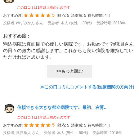
この口コミは1年以上前のものです
5
おすすめ度:
[
対応:
5
清潔感:
5
待ち時間:
4
]
投稿者: ゆずみかん さん
受診者: 本人 (女性・ 30代)
受診時期: 2018年
おすすめ度 :
駒込病院は真面目で心優しい病院です、お勧めです?n職員さん
の日々の努力に感謝します。これからも良い病院を維持してい
ただければと思います。
>>もっと読む
≫この口コミにコメントする(医療機関の方向け)
信頼できる大きな都立病院です。最初、右腎...
この口コミは1年以上前のものです
5
おすすめ度:
[
対応:
5
清潔感:
5
待ち時間:
4
]
投稿者: 風狂旅人 さん
受診者: 本人 (男性・ 60代)
受診時期: 2018年