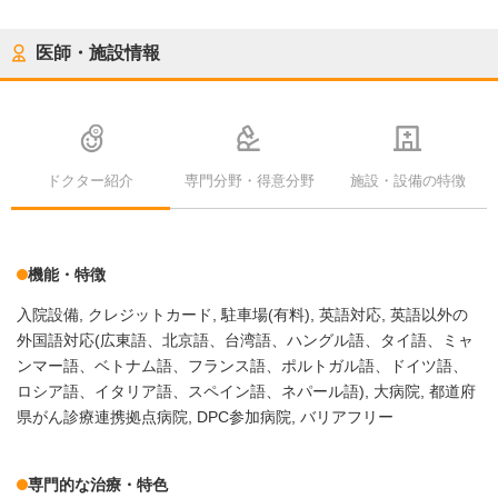
医師・施設情報
ドクター紹介
専門分野・得意分野
施設・設備の特徴
機能・特徴
入院設備
クレジットカード
駐車場(有料)
英語対応
英語以外の
外国語対応(広東語、北京語、台湾語、ハングル語、タイ語、ミャ
ンマー語、ベトナム語、フランス語、ポルトガル語、ドイツ語、
ロシア語、イタリア語、スペイン語、ネパール語)
大病院
都道府
県がん診療連携拠点病院
DPC参加病院
バリアフリー
専門的な治療・特色