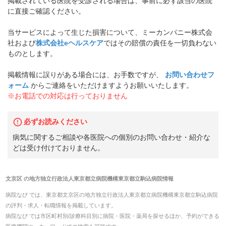
掲載されている医院を受診される場合は、事前に必ず該当の医院
に直接ご確認ください。
当サービスによって生じた損害について、ミーカンパニー株式会
社および
株式会社eヘルスケア
ではその賠償の責任を一切負わない
ものとします。
掲載情報に誤りがある場合には、お手数ですが、
お問い合わせフ
ォーム
からご連絡をいただけますようお願いいたします。
※お電話での対応は行っておりません
必ずお読みください
病気に関するご相談や各医院への個別のお問い合わせ・紹介な
どは受け付けておりません。
文京区
の
地方独立行政法人東京都立病院機構東京都立駒込病院
情報
病院なび では、
東京都
文京区
の
地方独立行政法人東京都立病院機構東京都立駒込病院
の
評判・求人・転職
情報を掲載しています。
病院なび では市区町村別/診療科目別に病院・医院・薬局を探せるほか、予約ができる