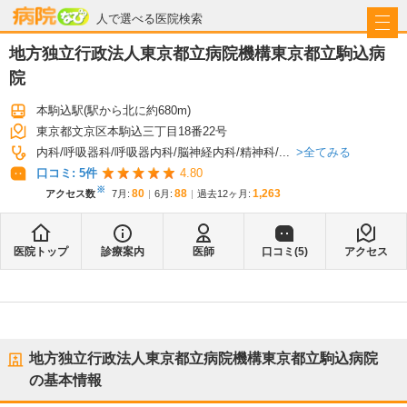
病院なび
人で選べる医院検索
地方独立行政法人東京都立病院機構東京都立駒込病
院
本駒込駅
(駅から
北に約680m
)
東京都文京区本駒込三丁目18番22号
全てみる
内科
呼吸器科
呼吸器内科
脳神経内科
精神科
...
口コミ:
5
件
4.80
※
80
88
1,263
アクセス数
7月
:
6月
:
過去12ヶ月:
医院トップ
診療案内
医師
口コミ(
5
)
アクセス
地方独立行政法人東京都立病院機構東京都立駒込病院
の基本情報