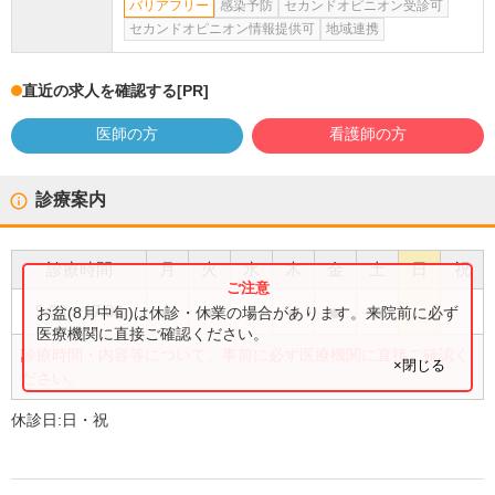
バリアフリー
感染予防
セカンドオピニオン受診可
セカンドオピニオン情報提供可
地域連携
直近の求人を確認する
[PR]
医師の方
看護師の方
診療案内
診療時間
月
火
水
木
金
土
日
祝
●
●
●
●
●
●
9:00
〜
17:00
お盆(8月中旬)は休診・休業の場合があります。来院前に必ず
医療機関に直接ご確認ください。
診療時間・内容等について、事前に必ず医療機関に直接ご確認く
×閉じる
ださい。
休診日:
日・祝