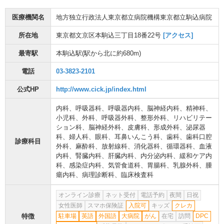
医療機関名
地方独立行政法人東京都立病院機構東京都立駒込病院
所在地
東京都文京区本駒込三丁目18番22号
[アクセス]
最寄駅
本駒込駅
(駅から
北に約680m
)
電話
03-3823-2101
公式HP
http://www.cick.jp/index.html
内科
、
呼吸器科
、
呼吸器内科
、
脳神経内科
、
精神科
、
小児科
、
外科
、
呼吸器外科
、
整形外科
、
リハビリテー
ション科
、
脳神経外科
、
皮膚科
、
形成外科
、
泌尿器
科
、
婦人科
、
眼科
、
耳鼻いんこう科
、
歯科
、
歯科口腔
診療科目
外科
、
麻酔科
、
放射線科
、
消化器科
、
循環器科
、
血液
内科
、
腎臓内科
、
肝臓内科
、
内分泌内科
、
緩和ケア内
科
、
感染症内科
、
気管食道科
、
胃腸科
、
乳腺外科
、
腫
瘍内科
、
病理診断科
、
臨床検査科
オンライン診療
ネット受付
電話予約
夜間
日祝
女性医師
スマホ保険証
入院可
キッズ
クレカ
特徴
駐車場
英語
外国語
大病院
がん
在宅
訪問
DPC