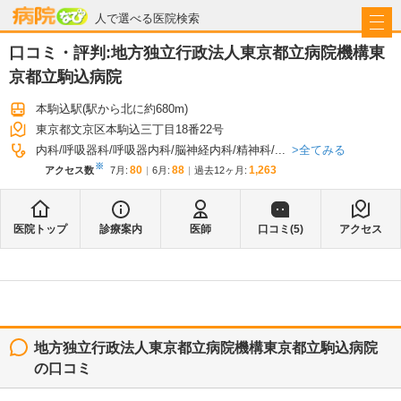
病院なび
人で選べる医院検索
口コミ・評判:
地方独立行政法人東京都立病院機構東
京都立駒込病院
本駒込駅
(駅から
北に約680m
)
東京都文京区本駒込三丁目18番22号
全てみる
内科
呼吸器科
呼吸器内科
脳神経内科
精神科
...
※
80
88
1,263
アクセス数
7月
:
6月
:
過去12ヶ月:
医院トップ
診療案内
医師
口コミ(
5
)
アクセス
地方独立行政法人東京都立病院機構東京都立駒込病院
の口コミ