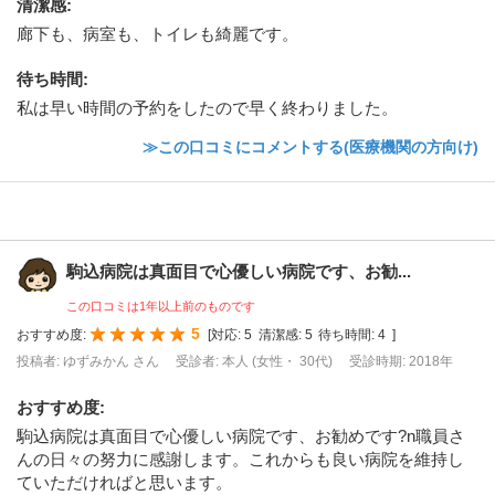
清潔感
:
廊下も、病室も、トイレも綺麗です。
待ち時間
:
私は早い時間の予約をしたので早く終わりました。
≫この口コミにコメントする(医療機関の方向け)
駒込病院は真面目で心優しい病院です、お勧...
この口コミは1年以上前のものです
5
おすすめ度:
[
対応:
5
清潔感:
5
待ち時間:
4
]
投稿者: ゆずみかん さん
受診者: 本人 (女性・ 30代)
受診時期: 2018年
おすすめ度
:
駒込病院は真面目で心優しい病院です、お勧めです?n職員さ
んの日々の努力に感謝します。これからも良い病院を維持し
ていただければと思います。