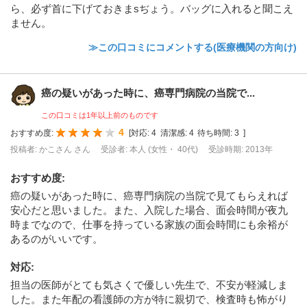
ら、必ず首に下げておきまsぢょう。バッグに入れると聞こえ
ません。
≫この口コミにコメントする(医療機関の方向け)
癌の疑いがあった時に、癌専門病院の当院で...
この口コミは1年以上前のものです
4
おすすめ度:
[
対応:
4
清潔感:
4
待ち時間:
3
]
投稿者: かこさん さん
受診者: 本人 (女性・ 40代)
受診時期: 2013年
おすすめ度
:
癌の疑いがあった時に、癌専門病院の当院で見てもらえれば
安心だと思いました。また、入院した場合、面会時間が夜九
時までなので、仕事を持っている家族の面会時間にも余裕が
あるのがいいです。
対応
:
担当の医師がとても気さくで優しい先生で、不安が軽減しま
した。また年配の看護師の方が特に親切で、検査時も怖がり