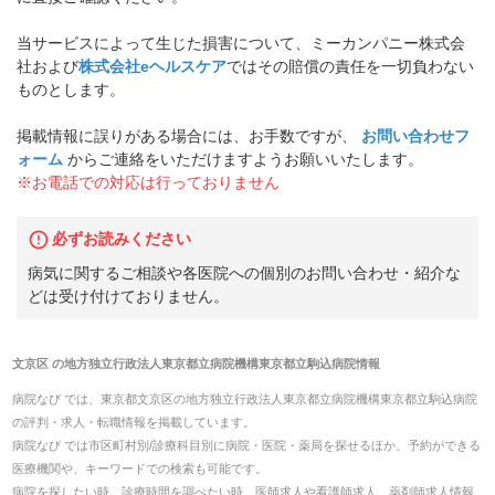
当サービスによって生じた損害について、ミーカンパニー株式会
社および
株式会社eヘルスケア
ではその賠償の責任を一切負わない
ものとします。
掲載情報に誤りがある場合には、お手数ですが、
お問い合わせフ
ォーム
からご連絡をいただけますようお願いいたします。
※お電話での対応は行っておりません
必ずお読みください
病気に関するご相談や各医院への個別のお問い合わせ・紹介な
どは受け付けておりません。
文京区
の
地方独立行政法人東京都立病院機構東京都立駒込病院
情報
病院なび では、
東京都
文京区
の
地方独立行政法人東京都立病院機構東京都立駒込病院
の
評判・求人・転職
情報を掲載しています。
病院なび では市区町村別/診療科目別に病院・医院・薬局を探せるほか、予約ができる
医療機関や、キーワードでの検索も可能です。
病院を探したい時、診療時間を調べたい時、医師求人や看護師求人、薬剤師求人情報