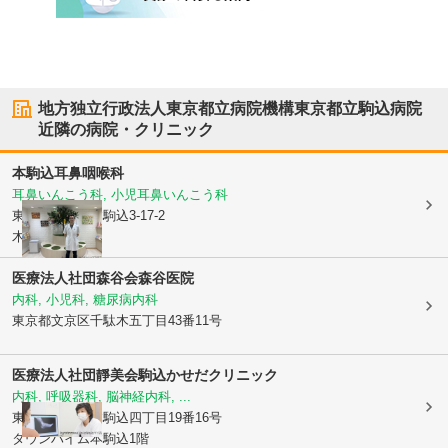
地方独立行政法人東京都立病院機構東京都立駒込病院
近隣の病院・クリニック
本駒込耳鼻咽喉科
耳鼻いんこう科, 小児耳鼻いんこう科
東京都文京区
本駒込3-17-2
木村ビル2F
医療法人社団森谷会森谷医院
内科, 小児科, 糖尿病内科
東京都文京区
千駄木五丁目43番11号
医療法人社団靜美会
駒込かせだクリニック
内科, 呼吸器科, 脳神経内科, ...
東京都文京区
本駒込四丁目19番16号
タウンハイム本駒込1階