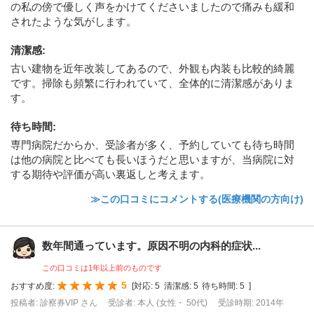
の私の傍で優しく声をかけてくださいましたので痛みも緩和
されたような気がします。
清潔感
:
古い建物を近年改装してあるので、外観も内装も比較的綺麗
です。掃除も頻繁に行われていて、全体的に清潔感がありま
す。
待ち時間
:
専門病院だからか、受診者が多く、予約していても待ち時間
は他の病院と比べても長いほうだと思いますが、当病院に対
する期待や評価が高い裏返しと考えます。
≫この口コミにコメントする(医療機関の方向け)
数年間通っています。原因不明の内科的症状...
この口コミは1年以上前のものです
5
おすすめ度:
[
対応:
5
清潔感:
5
待ち時間:
5
]
投稿者: 診察券VIP さん
受診者: 本人 (女性・ 50代)
受診時期: 2014年