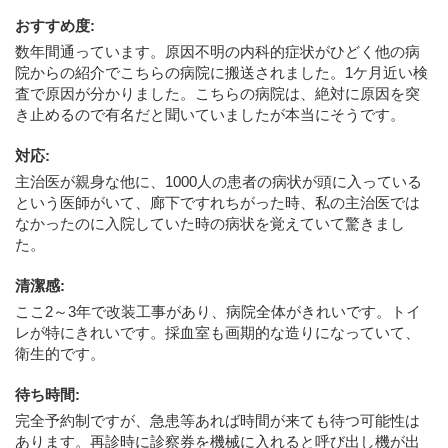
おすすめ度
:
数年間通っています。原因不明の内科的症状がひどく他の病
院からの紹介でこちらの病院に搬送されました。1ケ月近い検
査で原因が分かりました。こちらの病院は、絶対に原因を突
き止めるので有名だと聞いていましたが本当にそうです。
対応
:
主治医が親身な他に、1000人の患者の病状が頭に入っている
という医師がいて、廊下ですれちがった時、私の主治医では
なかったのに入院していた時の病状を覚えていて驚きまし
た。
清潔感
:
ここ2～3年で改装工事があり、病院全体がきれいです。トイ
レが特にきれいです。採血室も画期的な造りになっていて、
衛生的です。
待ち時間
:
完全予約制ですが、急患等あれば時間が来ても待つ可能性は
あります。再診時に診察券を機械に入れると呼び出し機が出