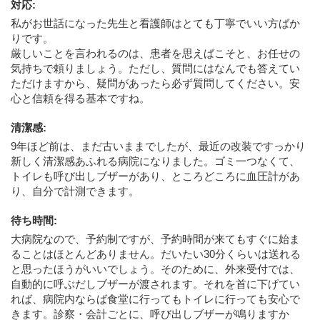
対応
:
私がお世話になった先生と看護師はとても丁寧でいい方ばか
りです。
厳しいことを言われるのは、患者を思えばこそと、お任せの
気持ちで頼りましょう。ただし、質問にはなんでも答えてい
ただけますから、疑問があったら必ず質問してください。安
心と信頼を得る基本ですね。
清潔感
:
9年ほど前は、まだ古いままでしたが、最近の改装ですっかり
新しく清潔感あふれる病院になりました。ゴミ一つなくて、
トイレも呼び出しブザーがあり、ところどころに血圧計があ
り、自分で計測できます。
待ち時間
:
大病院なので、予約制ですが、予約時間が来てもすぐに始ま
ることはほとんどありません。だいたい30分くらいは送れる
と思ったほうがいいでしょう。そのために、外来受付では、
自動的に呼ぶだしブザーが渡されます。それを首に下げてい
れば、病院内ならば食堂に行ってもトイレに行っても安心で
きます。診察・会計ごとに、呼び出しブザーが鳴りますか