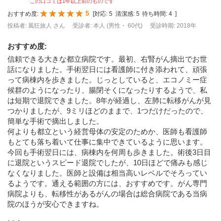
この口コミは1年以上前のものです
5
おすすめ度:
[
対応:
5
清潔感:
5
待ち時間:
4
]
投稿者: 風狂旅人 さん
受診者: 本人 (男性・ 60代)
受診時期: 2018年
おすすめ度
:
信頼できる大きな都立病院です。最初、右腎がん摘出でお世
話になりました。手術翌日には看護師に付き添われて、頑張
って病棟内を歩きました。じっとしていると、エコノミー症
候群のようになったり、腸閉そくになったりするようで、私
は短期で退院できました。8年が経過し、左肺に転移がんが見
つかりましたが、9ミリほどのままで、1つだけだったので、
簡単な手術で摘出しました。
何よりも都立という経営母体の安定のためか、医師も看護師
もとても落ち着いて仕事に集中できているように思います。
今回も手術翌日には、病棟内を何周も歩きました。術後3日目
に退院というスピード退院でしたが、10日ほどで痛みも感じ
なくなりました。医師と設備は相当高いレベルでそろってい
るようです。通える範囲の方には、おすすめです。がん専門
病院よりも、転移性があるがんの場合は総合病院である当病
院のほうが安心できますね。