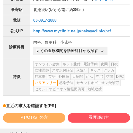
最寄駅
北池袋駅
(駅から
南に約380m
)
電話
03-3917-1888
公式HP
http://www.myclinic.ne.jp/nakayaclinic/pc/
内科
、
胃腸科
、
小児科
診療科目
近くの医療機関を診療科目から探す
オンライン診療
ネット受付
電話予約
夜間
日祝
女性医師
スマホ保険証
入院可
キッズ
クレカ
特徴
駐車場
英語
外国語
大病院
がん
在宅
訪問
DPC
バリアフリー
感染予防
セカンドオピニオン受診可
セカンドオピニオン情報提供可
地域連携
直近の求人を確認する
[PR]
PT/OT/STの方
看護師の方