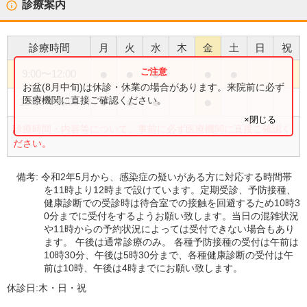
診療案内
診療時間
月
火
水
木
金
土
日
祝
●
●
●
●
●
9:00
〜
12:00
お盆(8月中旬)は休診・休業の場合があります。来院前に必ず
●
●
●
●
医療機関に直接ご確認ください。
15:00
〜
18:00
×閉じる
診療時間・内容等について、事前に必ず医療機関に直接ご確認く
ださい。
備考:
令和2年5月から、感染症の疑いがある方に対応する時間帯
を11時より12時まで設けています。定期受診、予防接種、
健康診断での受診時は待合室での接触を回避するため10時3
0分までに受付をするようお願い致します。当日の混雑状況
や11時からの予約状況によっては受付できない場合もあり
ます。 午後は通常診療のみ。 各種予防接種の受付は午前は
10時30分、午後は5時30分まで、各種健康診断の受付は午
前は10時、午後は4時までにお願い致します。
休診日:
木・日・祝