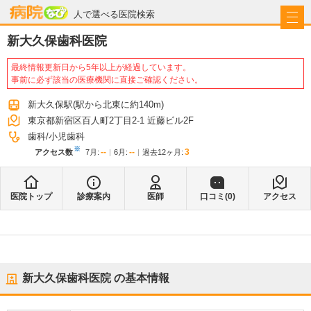
病院なび
人で選べる医院検索
新大久保歯科医院
最終情報更新日から5年以上が経過しています。
事前に必ず該当の医療機関に直接ご確認ください。
新大久保駅
(駅から
北東に約140m
)
東京都新宿区百人町2丁目2-1 近藤ビル2F
歯科
小児歯科
※
--
--
3
アクセス数
7月
:
6月
:
過去12ヶ月:
医院トップ
診療案内
医師
口コミ(
0
)
アクセス
新大久保歯科医院
の基本情報