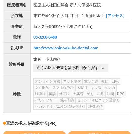
医療機関名
医療法人社団仁洋会 新大久保歯科医院
所在地
東京都新宿区百人町2丁目2-1 近藤ビル2F
[アクセス]
最寄駅
新大久保駅
(駅から
北東に約140m
)
電話
03-3200-6480
公式HP
http://www.shinookubo-dental.com
歯科
、
小児歯科
診療科目
近くの医療機関を診療科目から探す
オンライン診療
ネット受付
電話予約
夜間
日祝
女性医師
スマホ保険証
入院可
キッズ
クレカ
特徴
駐車場
英語
外国語
大病院
がん
在宅
訪問
DPC
バリアフリー
感染予防
セカンドオピニオン受診可
セカンドオピニオン情報提供可
地域連携
直近の求人を確認する
[PR]