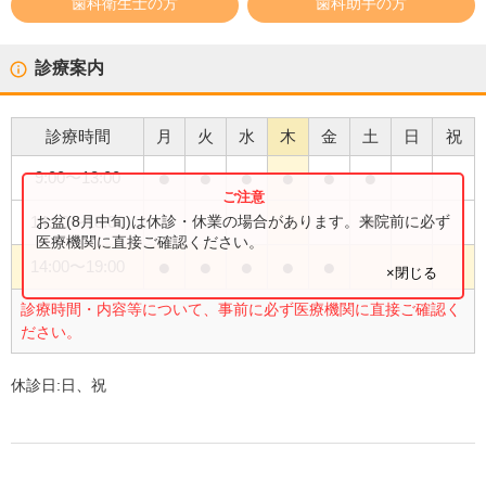
歯科衛生士の方
歯科助手の方
診療案内
診療時間
月
火
水
木
金
土
日
祝
●
●
●
●
●
●
9:00
〜
13:00
●
お盆(8月中旬)は休診・休業の場合があります。来院前に必ず
14:00
〜
18:00
医療機関に直接ご確認ください。
●
●
●
●
●
14:00
〜
19:00
×閉じる
診療時間・内容等について、事前に必ず医療機関に直接ご確認く
ださい。
休診日:
日、祝