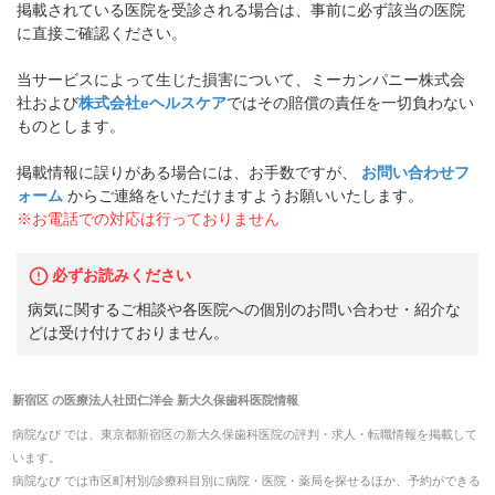
掲載されている医院を受診される場合は、事前に必ず該当の医院
に直接ご確認ください。
当サービスによって生じた損害について、ミーカンパニー株式会
社および
株式会社eヘルスケア
ではその賠償の責任を一切負わない
ものとします。
掲載情報に誤りがある場合には、お手数ですが、
お問い合わせフ
ォーム
からご連絡をいただけますようお願いいたします。
※お電話での対応は行っておりません
必ずお読みください
病気に関するご相談や各医院への個別のお問い合わせ・紹介な
どは受け付けておりません。
新宿区
の
医療法人社団仁洋会 新大久保歯科医院
情報
病院なび では、
東京都
新宿区
の
新大久保歯科医院
の
評判・求人・転職
情報を掲載して
います。
病院なび では市区町村別/診療科目別に病院・医院・薬局を探せるほか、予約ができる