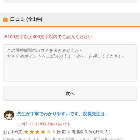
口コミ (全
1
件)
※100文字以上800文字以内でご記入ください
先生が丁寧でわかりやすいです。院長先生は...
この口コミは1年以上前のものです
4
おすすめ度:
[
対応:
4
清潔感:
3
待ち時間:
3
]
投稿者: 小山っ子 さん
受診者: 家族 (男性・ 30代)
受診時期: 2014年