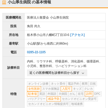
小山厚生病院
の基本情報
医療機関名
医療法人敬愛会 小山厚生病院
院長
角田 尚久
所在地
栃木県小山市八幡町2丁目10-6
[アクセス]
最寄駅
小山駅
(駅から
南西に約960m
)
電話
0285-22-1105
内科
、
リウマチ科
、
呼吸器科
、
消化器科
、
循環器科
、
小児科
、
整形外科
、
リハビリテーション科
診療科目
近くの医療機関を診療科目から探す
オンライン診療
ネット受付
電話予約
夜間
日祝
女性医師
スマホ保険証
入院可
キッズ
クレカ
特徴
駐車場
英語
外国語
大病院
がん
在宅
訪問
DPC
バリアフリー
感染予防
セカンドオピニオン受診可
セカンドオピニオン情報提供可
地域連携