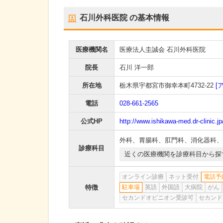
石川外科医院
の基本情報
医療機関名
医療法人圭誠会 石川外科医院
院長
石川 洋一郎
所在地
栃木県宇都宮市御幸本町4732-22
[
電話
028-661-2565
公式HP
http://www.ishikawa-med.dr-clinic.jp
外科
、
胃腸科
、
肛門科
、
消化器科
、
診療科目
近くの医療機関を診療科目から探
オンライン診療
ネット受付
電話予
特徴
駐車場
英語
外国語
大病院
がん
セカンドオピニオン受診可
セカンド