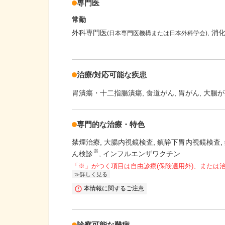
専門医
常勤
外科専門医
消
(日本専門医機構または日本外科学会)
治療/対応可能な疾患
胃潰瘍・十二指腸潰瘍
食道がん
胃がん
大腸が
専門的な治療・特色
禁煙治療
大腸内視鏡検査
鎮静下胃内視鏡検査
※
ん検診
インフルエンザワクチン
「※」がつく項目は自由診療(保険適用外)、または
詳しく見る
本情報に関するご注意
診察可能な難病