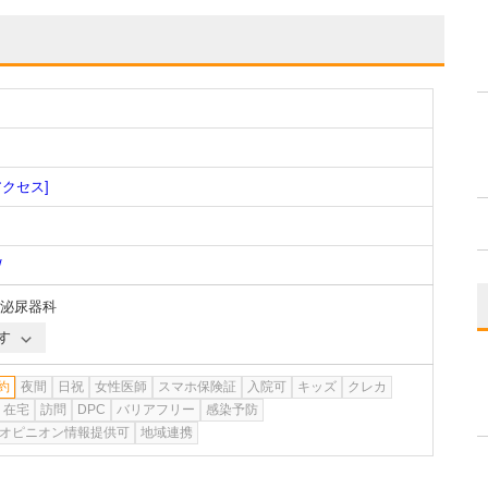
アクセス]
/
泌尿器科
す
約
夜間
日祝
女性医師
スマホ保険証
入院可
キッズ
クレカ
在宅
訪問
DPC
バリアフリー
感染予防
オピニオン情報提供可
地域連携