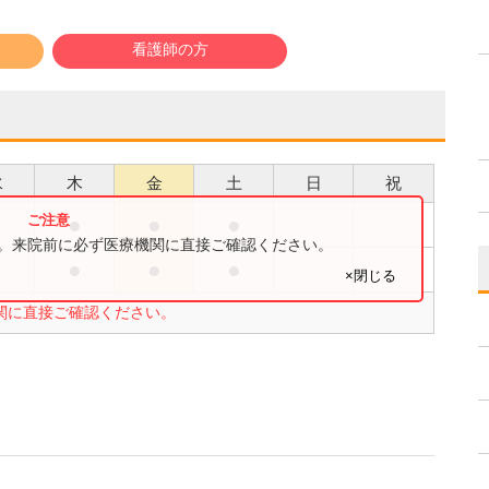
看護師の方
水
木
金
土
日
祝
●
●
●
●
す。来院前に必ず医療機関に直接ご確認ください。
●
●
●
●
×閉じる
関に直接ご確認ください。