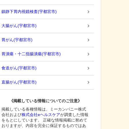
鎮静下胃内視鏡検査
(
宇都宮市
)
大腸がん
(
宇都宮市
)
胃がん
(
宇都宮市
)
胃潰瘍・十二指腸潰瘍
(
宇都宮市
)
食道がん
(
宇都宮市
)
直腸がん
(
宇都宮市
)
《掲載している情報についてのご注意》
掲載している各種情報は、ミーカンパニー株式
会社および
株式会社eヘルスケア
が調査した情報
をもとにしています。 正確な情報掲載に努めて
おりますが、内容を完全に保証するものではあ