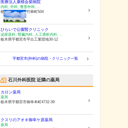
医療法人康積会
柴病院
内科, 外科, 整形外科, ...
栃木県宇都宮市
竹林町504
ひらいで公園腎クリニック
泌尿器科, 腎臓内科, 人工透析内科, ...
栃木県宇都宮市
平出工業団地30-12
宇都宮市(外科)の病院・クリニック一覧
石川外科医院
近隣の薬局
カロン薬局
薬局
栃木県宇都宮市
御幸本町4732-39
クスリのアオキ御幸ケ原薬局
薬局