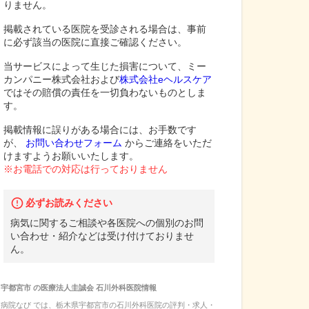
りません。
掲載されている医院を受診される場合は、事前
に必ず該当の医院に直接ご確認ください。
当サービスによって生じた損害について、ミー
カンパニー株式会社および
株式会社eヘルスケア
ではその賠償の責任を一切負わないものとしま
す。
掲載情報に誤りがある場合には、お手数です
が、
お問い合わせフォーム
からご連絡をいただ
けますようお願いいたします。
※お電話での対応は行っておりません
必ずお読みください
病気に関するご相談や各医院への個別のお問
い合わせ・紹介などは受け付けておりませ
ん。
宇都宮市
の
医療法人圭誠会 石川外科医院
情報
病院なび では、
栃木県
宇都宮市
の
石川外科医院
の
評判・求人・