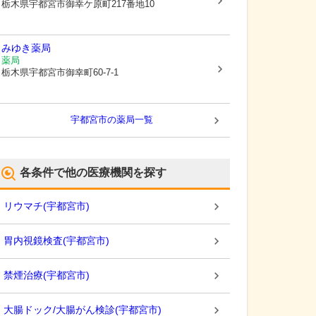
栃木県宇都宮市
御幸ケ原町217番地10
みゆき薬局
薬局
栃木県宇都宮市
御幸町60-7-1
宇都宮市
の薬局一覧
各条件で他の医療機関を探す
リウマチ
(
宇都宮市
)
胃内視鏡検査
(
宇都宮市
)
禁煙治療
(
宇都宮市
)
大腸ドック/大腸がん検診
(
宇都宮市
)