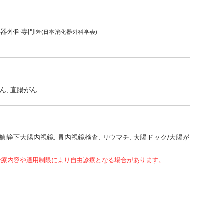
化器外科専門医
(日本消化器外科学会)
ん
直腸がん
鎮静下大腸内視鏡
胃内視鏡検査
リウマチ
大腸ドック/大腸が
治療内容や適用制限により自由診療となる場合があります。