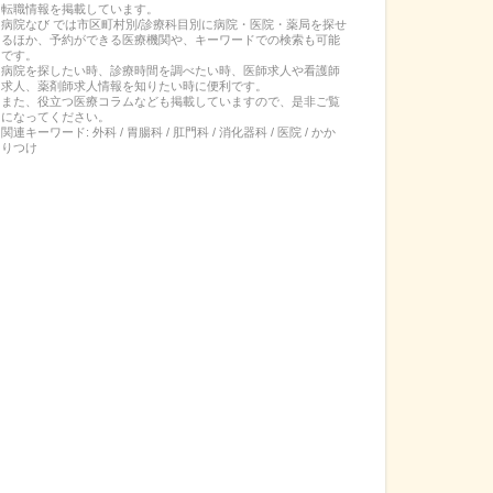
転職
情報を掲載しています。
病院なび では市区町村別/診療科目別に病院・医院・薬局を探せ
るほか、予約ができる医療機関や、キーワードでの検索も可能
です。
病院を探したい時、診療時間を調べたい時、医師求人や看護師
求人、薬剤師求人情報を知りたい時に便利です。
また、役立つ医療コラムなども掲載していますので、是非ご覧
になってください。
関連キーワード:
外科 / 胃腸科 / 肛門科 / 消化器科 / 医院 / かか
りつけ