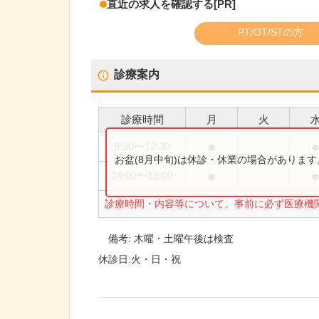
直近の求人を確認する
[PR]
PT/OT/STの方
診療案内
診療時間
月
火
●
9:30
〜
12:30
お盆(8月中旬)は休診・休業の場合がありま
●
14:00
〜
18:00
診療時間・内容等について、事前に必ず医療機
備考:
木曜・土曜午後は検査
休診日:
火・日・祝