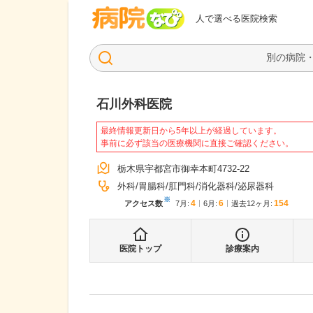
病院なび
人で選べる医院検索
石川外科医院
最終情報更新日から5年以上が経過しています。
事前に必ず該当の医療機関に直接ご確認ください。
栃木県宇都宮市御幸本町4732-22
外科
胃腸科
肛門科
消化器科
泌尿器科
※
4
6
154
アクセス数
7月
:
6月
:
過去12ヶ月:
医院トップ
診療案内