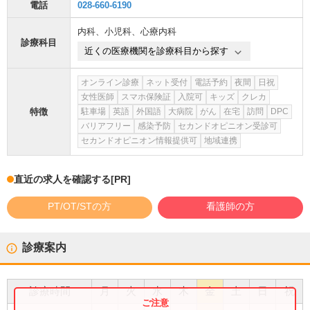
電話
028-660-6190
内科
、
小児科
、
心療内科
診療科目
近くの医療機関を診療科目から探す
オンライン診療
ネット受付
電話予約
夜間
日祝
女性医師
スマホ保険証
入院可
キッズ
クレカ
特徴
駐車場
英語
外国語
大病院
がん
在宅
訪問
DPC
バリアフリー
感染予防
セカンドオピニオン受診可
セカンドオピニオン情報提供可
地域連携
直近の求人を確認する
[PR]
PT/OT/STの方
看護師の方
診療案内
診療時間
月
火
水
木
金
土
日
祝