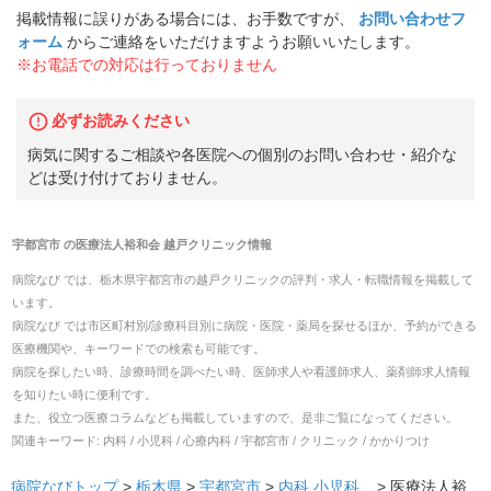
掲載情報に誤りがある場合には、お手数ですが、
お問い合わせフ
ォーム
からご連絡をいただけますようお願いいたします。
※お電話での対応は行っておりません
必ずお読みください
病気に関するご相談や各医院への個別のお問い合わせ・紹介な
どは受け付けておりません。
宇都宮市
の
医療法人裕和会 越戸クリニック
情報
病院なび では、
栃木県
宇都宮市
の
越戸クリニック
の
評判・求人・転職
情報を掲載して
います。
病院なび では市区町村別/診療科目別に病院・医院・薬局を探せるほか、予約ができる
医療機関や、キーワードでの検索も可能です。
病院を探したい時、診療時間を調べたい時、医師求人や看護師求人、薬剤師求人情報
を知りたい時に便利です。
また、役立つ医療コラムなども掲載していますので、是非ご覧になってください。
関連キーワード:
内科 / 小児科 / 心療内科 / 宇都宮市 / クリニック / かかりつけ
病院なびトップ
>
栃木県
>
宇都宮市
>
内科
小児科
... >
医療法人裕