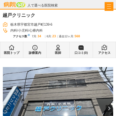
病院なび
人で選べる医院検索
越戸クリニック
栃木県宇都宮市越戸町139-6
内科
小児科
心療内科
※
34
23
568
アクセス数
7月
:
6月
:
過去12ヶ月:
医院トップ
診療案内
医師
口コミ(
0
)
アクセス