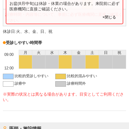
●
●
●
9:00
〜
12:00
お盆(8月中旬)は休診・休業の場合があります。来院前に必ず
医療機関に直接ご確認ください。
診療時間・内容等について、事前に必ず医療機関に直接ご確認く
×閉じる
ださい。
休診日:
火、水、金、日、祝
受診しやすい時間帯
月
火
水
木
金
土
日
祝
09:00
12:00
:
比較的受診しやすい
:
比較的混みやすい
:
診療中
:
診療時間外
※実際の状況とは異なる場合があります。目安としてご利用くださ
い。
医師・施設情報