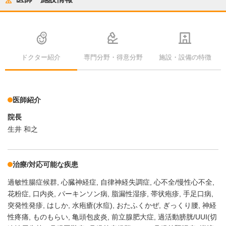
ドクター紹介
専門分野・得意分野
施設・設備の特徴
医師紹介
院長
生井 和之
治療/対応可能な疾患
過敏性腸症候群
心臓神経症
自律神経失調症
心不全/慢性心不全
花粉症
口内炎
パーキンソン病
脂漏性湿疹
帯状疱疹
手足口病
突発性発疹
はしか
水疱瘡(水痘)
おたふくかぜ
ぎっくり腰
神経
性疼痛
ものもらい
亀頭包皮炎
前立腺肥大症
過活動膀胱/UUI(切