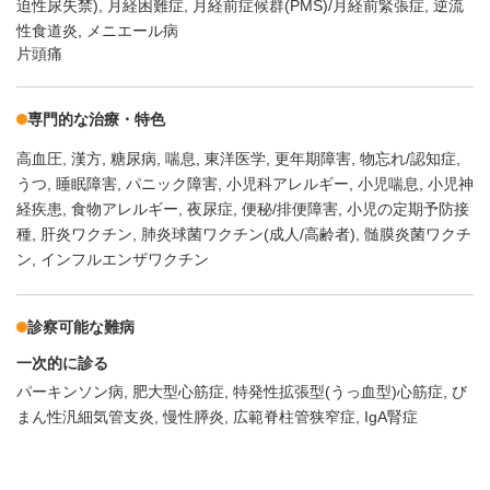
迫性尿失禁)
月経困難症
月経前症候群(PMS)/月経前緊張症
逆流
性食道炎
メニエール病
片頭痛
専門的な治療・特色
高血圧
漢方
糖尿病
喘息
東洋医学
更年期障害
物忘れ/認知症
うつ
睡眠障害
パニック障害
小児科アレルギー
小児喘息
小児神
経疾患
食物アレルギー
夜尿症
便秘/排便障害
小児の定期予防接
種
肝炎ワクチン
肺炎球菌ワクチン(成人/高齢者)
髄膜炎菌ワクチ
ン
インフルエンザワクチン
診察可能な難病
一次的に診る
パーキンソン病
肥大型心筋症
特発性拡張型(うっ血型)心筋症
び
まん性汎細気管支炎
慢性膵炎
広範脊柱管狭窄症
IgA腎症