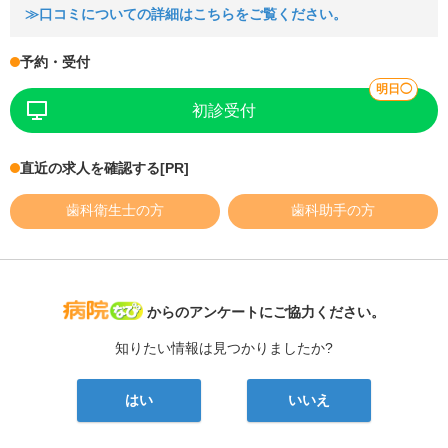
≫口コミについての詳細はこちらをご覧ください。
予約・受付
明日◯
初診受付
直近の求人を確認する
[PR]
歯科衛生士の方
歯科助手の方
病院なび
からのアンケートにご協力ください。
知りたい情報は見つかりましたか?
はい
いいえ