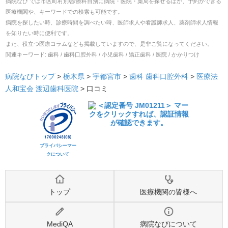
病院なび では市区町村別/診療科目別に病院・医院・薬局を探せるほか、予約ができる
医療機関や、キーワードでの検索も可能です。
病院を探したい時、診療時間を調べたい時、医師求人や看護師求人、薬剤師求人情報
を知りたい時に便利です。
また、役立つ医療コラムなども掲載していますので、是非ご覧になってください。
関連キーワード:
歯科 / 歯科口腔外科 / 小児歯科 / 矯正歯科 / 医院 / かかりつけ
病院なびトップ
>
栃木県
>
宇都宮市
>
歯科
歯科口腔外科
>
医療法
人和宝会 渡辺歯科医院
>
口コミ
プライバシーマー
クについて
トップ
医療機関の皆様へ
MediQA
病院なびについて