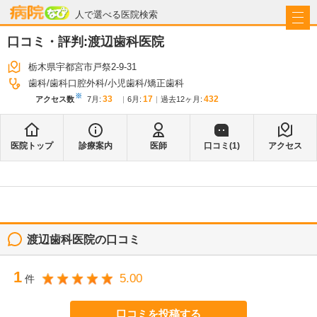
病院なび
人で選べる医院検索
口コミ・評判:
渡辺歯科医院
栃木県宇都宮市戸祭2-9-31
歯科
歯科口腔外科
小児歯科
矯正歯科
※
33
17
432
アクセス数
7月
:
6月
:
過去12ヶ月:
医院トップ
診療案内
医師
口コミ(
1
)
アクセス
渡辺歯科医院
の口コミ
1
5.00
件
口コミを投稿する