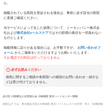
ん。
掲載されている医院を受診される場合は、事前に必ず該当の医院
に直接ご確認ください。
当サービスによって生じた損害について、ミーカンパニー株式会
社および
株式会社eヘルスケア
ではその賠償の責任を一切負わない
ものとします。
掲載情報に誤りがある場合には、お手数ですが、
お問い合わせフ
ォーム
からご連絡をいただけますようお願いいたします。
※お電話での対応は行っておりません
必ずお読みください
病気に関するご相談や各医院への個別のお問い合わせ・紹介な
どは受け付けておりません。
品川区
の
医療法人社団冠心会 大崎病院 東京ハートセンター
情報
病院なび では、
東京都
品川区
の
大崎病院 東京ハートセンター
の
評判・求人・転職
情報