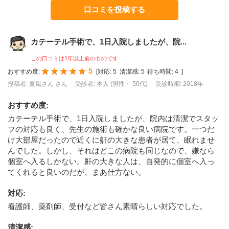
口コミを投稿する
カテーテル手術で、1日入院しましたが、院...
この口コミは1年以上前のものです
5
おすすめ度:
[
対応:
5
清潔感:
5
待ち時間:
4
]
投稿者: 夏風さん さん
受診者: 本人 (男性・ 50代)
受診時期: 2018年
おすすめ度
:
カテーテル手術で、1日入院しましたが、院内は清潔でスタッ
フの対応も良く、先生の施術も確かな良い病院です。一つだ
け大部屋だったので近くに鼾の大きな患者が居て、眠れませ
んでした。しかし、それはどこの病院も同じなので、嫌なら
個室へ入るしかない。鼾の大きな人は、自発的に個室へ入っ
てくれると良いのだが、まあ仕方ない。
対応
:
看護師、薬剤師、受付など皆さん素晴らしい対応でした。
清潔感
: