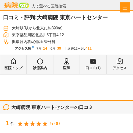
病院なび
人で選べる医院検索
口コミ・評判:
大崎病院 東京ハートセンター
大崎駅
(駅から
北東に約390m
)
東京都品川区北品川5丁目4-12
循環器内科
心臓血管外科
※
14
39
411
アクセス数
7月
:
6月
:
過去12ヶ月:
医院トップ
診療案内
医師
口コミ(
1
)
アクセス
大崎病院 東京ハートセンター
の口コミ
1
5.00
件