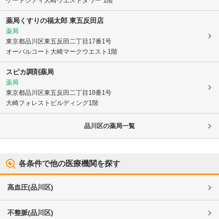
ゲートシティ大崎ウエストタワー 1階
薬局くすりの福太郎 東五反田店
薬局
東京都品川区
東五反田二丁目17番1号
オーバルコート大崎マークウエスト1階
スピカ調剤薬局
薬局
東京都品川区
東五反田二丁目18番1号
大崎フォレストビルディング1階
品川区
の薬局一覧
各条件で他の医療機関を探す
高血圧
(
品川区
)
不整脈
(
品川区
)