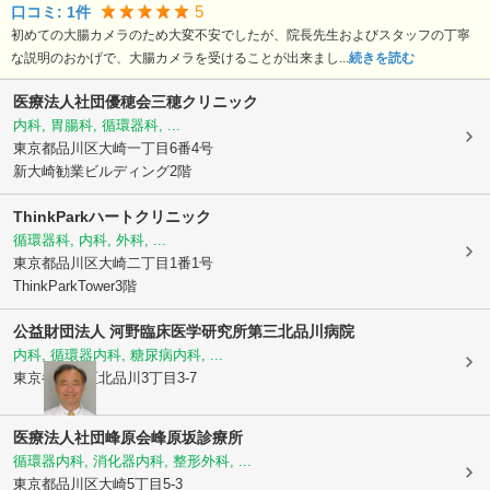
5
口コミ:
1
件
初めての大腸カメラのため大変不安でしたが、院長先生およびスタッフの丁寧
な説明のおかげで、大腸カメラを受けることが出来まし...
続きを読む
医療法人社団優穂会三穂クリニック
内科, 胃腸科, 循環器科, ...
東京都品川区
大崎一丁目6番4号
新大崎勧業ビルディング2階
ThinkParkハートクリニック
循環器科, 内科, 外科, ...
東京都品川区
大崎二丁目1番1号
ThinkParkTower3階
公益財団法人 河野臨床医学研究所
第三北品川病院
内科, 循環器内科, 糖尿病内科, ...
東京都品川区
北品川3丁目3-7
医療法人社団峰原会
峰原坂診療所
循環器内科, 消化器内科, 整形外科, ...
東京都品川区
大崎5丁目5-3