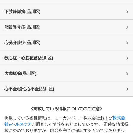
下肢静脈瘤
(
品川区
)
脂質異常症
(
品川区
)
心臓弁膜症
(
品川区
)
狭心症・心筋梗塞
(
品川区
)
大動脈瘤
(
品川区
)
心不全/慢性心不全
(
品川区
)
《掲載している情報についてのご注意》
掲載している各種情報は、ミーカンパニー株式会社および
株式会
社eヘルスケア
が調査した情報をもとにしています。 正確な情報掲
載に努めておりますが、内容を完全に保証するものではありませ