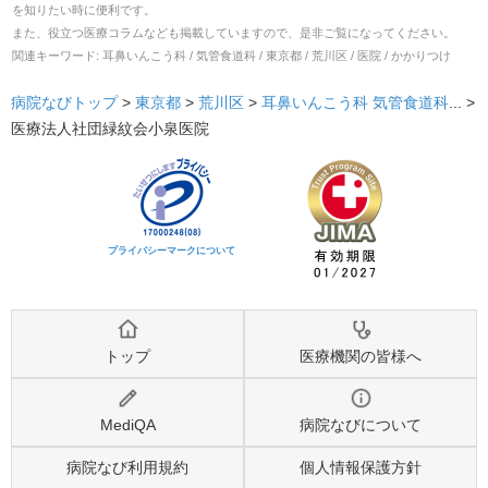
を知りたい時に便利です。
また、役立つ医療コラムなども掲載していますので、是非ご覧になってください。
関連キーワード:
耳鼻いんこう科 / 気管食道科 / 東京都 / 荒川区 / 医院 / かかりつけ
病院なびトップ
>
東京都
>
荒川区
>
耳鼻いんこう科
気管食道科
... >
医療法人社団緑紋会小泉医院
プライバシーマークについて
トップ
医療機関の皆様へ
MediQA
病院なびについて
病院なび利用規約
個人情報保護方針