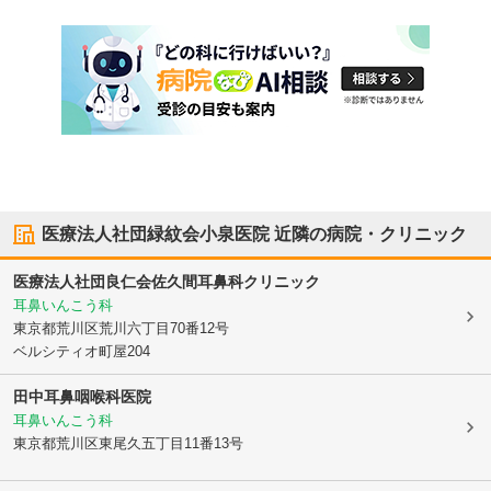
医療法人社団緑紋会小泉医院
近隣の病院・クリニック
医療法人社団良仁会佐久間耳鼻科クリニック
耳鼻いんこう科
東京都荒川区
荒川六丁目70番12号
ベルシティオ町屋204
田中耳鼻咽喉科医院
耳鼻いんこう科
東京都荒川区
東尾久五丁目11番13号