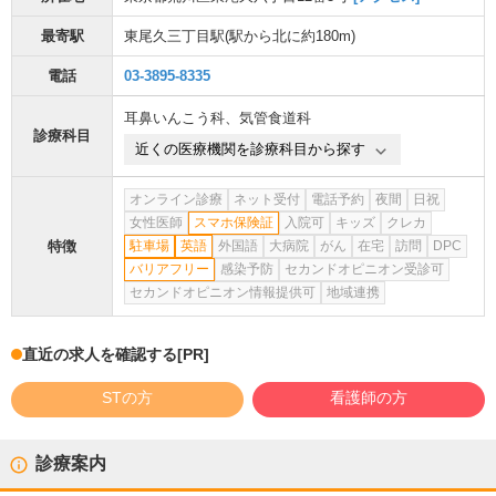
最寄駅
東尾久三丁目駅
(駅から
北に約180m
)
電話
03-3895-8335
耳鼻いんこう科
、
気管食道科
診療科目
近くの医療機関を診療科目から探す
オンライン診療
ネット受付
電話予約
夜間
日祝
女性医師
スマホ保険証
入院可
キッズ
クレカ
特徴
駐車場
英語
外国語
大病院
がん
在宅
訪問
DPC
バリアフリー
感染予防
セカンドオピニオン受診可
セカンドオピニオン情報提供可
地域連携
直近の求人を確認する
[PR]
STの方
看護師の方
診療案内