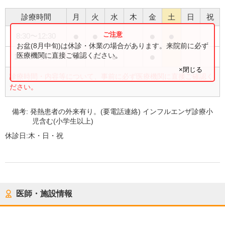
診療時間
月
火
水
木
金
土
日
祝
●
●
●
●
●
8:30
〜
12:30
お盆(8月中旬)は休診・休業の場合があります。来院前に必ず
●
●
●
●
医療機関に直接ご確認ください。
15:00
〜
18:30
×閉じる
診療時間・内容等について、事前に必ず医療機関に直接ご確認く
ださい。
備考:
発熱患者の外来有り。(要電話連絡) インフルエンザ診療小
児含む(小学生以上)
休診日:
木・日・祝
医師・施設情報