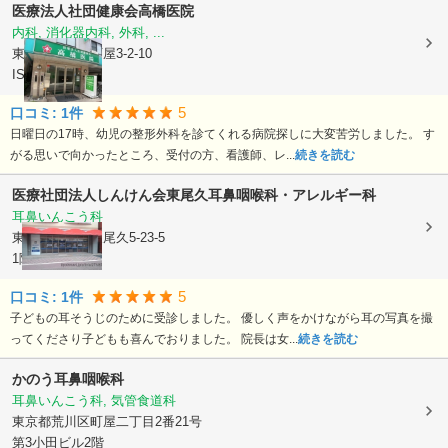
医療法人社団健康会
高橋医院
内科, 消化器内科, 外科, ...
東京都荒川区
町屋3-2-10
ISEビル
5
口コミ:
1
件
日曜日の17時、幼児の整形外科を診てくれる病院探しに大変苦労しました。 す
がる思いで向かったところ、受付の方、看護師、レ...
続きを読む
医療社団法人しんけん会
東尾久耳鼻咽喉科・アレルギー科
耳鼻いんこう科
東京都荒川区
東尾久5-23-5
1階
5
口コミ:
1
件
子どもの耳そうじのために受診しました。 優しく声をかけながら耳の写真を撮
ってくださり子どもも喜んでおりました。 院長は女...
続きを読む
かのう耳鼻咽喉科
耳鼻いんこう科, 気管食道科
東京都荒川区
町屋二丁目2番21号
第3小田ビル2階