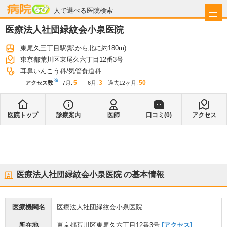
病院なび
人で選べる医院検索
医療法人社団緑紋会小泉医院
東尾久三丁目駅
(駅から
北に約180m
)
東京都荒川区東尾久六丁目12番3号
耳鼻いんこう科
気管食道科
※
5
3
50
アクセス数
7月
:
6月
:
過去12ヶ月:
医院トップ
診療案内
医師
口コミ(
0
)
アクセス
医療法人社団緑紋会小泉医院
の基本情報
医療機関名
医療法人社団緑紋会小泉医院
所在地
東京都荒川区東尾久六丁目12番3号
[アクセス]