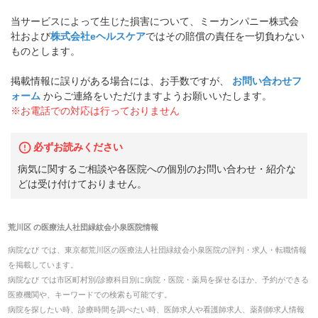
当サービスによって生じた損害について、ミーカンパニー株式会
社および
株式会社eヘルスケア
ではその賠償の責任を一切負わない
ものとします。
掲載情報に誤りがある場合には、お手数ですが、
お問い合わせフ
ォーム
からご連絡をいただけますようお願いいたします。
※お電話での対応は行っておりません
必ずお読みください
病気に関するご相談や各医院への個別のお問い合わせ・紹介な
どは受け付けておりません。
荒川区
の
医療法人社団緑紋会小泉医院
情報
病院なび では、
東京都
荒川区
の
医療法人社団緑紋会小泉医院
の
評判・求人・転職
情報
を掲載しています。
病院なび では市区町村別/診療科目別に病院・医院・薬局を探せるほか、予約ができる
医療機関や、キーワードでの検索も可能です。
病院を探したい時、診療時間を調べたい時、医師求人や看護師求人、薬剤師求人情報