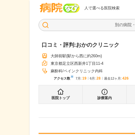
病院なび
人で選べる医院検索
口コミ・評判:
おかのクリニック
大師前駅
(駅から
西に約260m
)
東京都足立区西新井1丁目11-4
麻酔科
ペインクリニック内科
※
19
28
426
アクセス数
7月
:
6月
:
過去12ヶ月:
医院トップ
診療案内