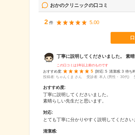
おかのクリニック
の口コミ
2
5.00
件
口
丁寧に説明してくださいました。 素晴ら
この口コミは1年以上前のものです
5
おすすめ度:
[
対応:
5
清潔感:
3
待ち時
投稿者: ちゃんくま さん
受診者: 本人 (男性・ 30代)
おすすめ度
:
丁寧に説明してくださいました。
素晴らしい先生だと思います。
対応
:
とても丁寧に分かりやすく説明してください
清潔感
: