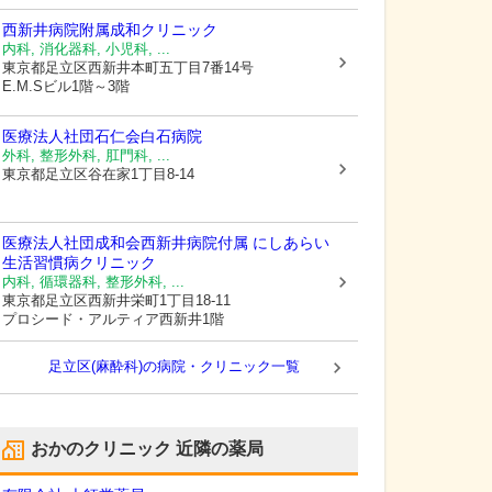
西新井病院附属成和クリニック
内科, 消化器科, 小児科, ...
東京都足立区
西新井本町五丁目7番14号
E.M.Sビル1階～3階
医療法人社団石仁会
白石病院
外科, 整形外科, 肛門科, ...
東京都足立区
谷在家1丁目8-14
医療法人社団成和会
西新井病院付属 にしあらい
生活習慣病クリニック
内科, 循環器科, 整形外科, ...
東京都足立区
西新井栄町1丁目18-11
プロシード・アルティア西新井1階
足立区(麻酔科)の病院・クリニック一覧
おかのクリニック
近隣の薬局