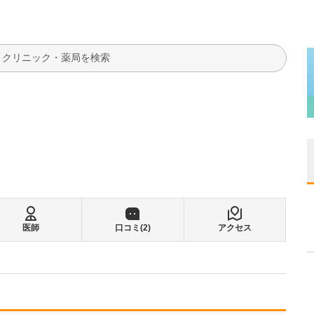
検索
医師
口コミ(
2
)
アクセス