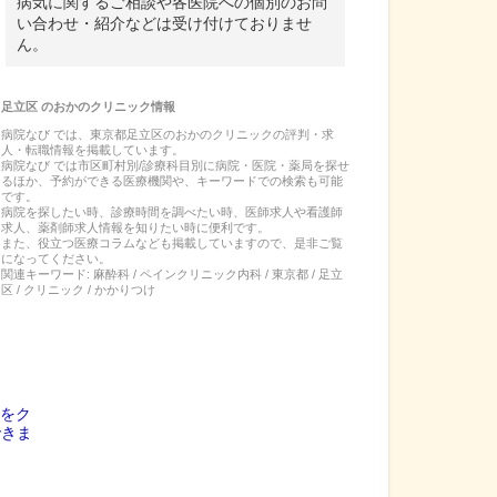
病気に関するご相談や各医院への個別のお問
い合わせ・紹介などは受け付けておりませ
ん。
足立区
の
おかのクリニック
情報
病院なび では、
東京都
足立区
の
おかのクリニック
の
評判・求
人・転職
情報を掲載しています。
病院なび では市区町村別/診療科目別に病院・医院・薬局を探せ
るほか、予約ができる医療機関や、キーワードでの検索も可能
です。
病院を探したい時、診療時間を調べたい時、医師求人や看護師
求人、薬剤師求人情報を知りたい時に便利です。
また、役立つ医療コラムなども掲載していますので、是非ご覧
になってください。
関連キーワード:
麻酔科 / ペインクリニック内科 / 東京都 / 足立
区 / クリニック / かかりつけ