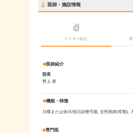
医師・施設情報
ドクター紹介
専
医師紹介
院長
野上 厚
機能・特徴
日曜または休日/祝日診療可能
女性医師(常勤)
専門医