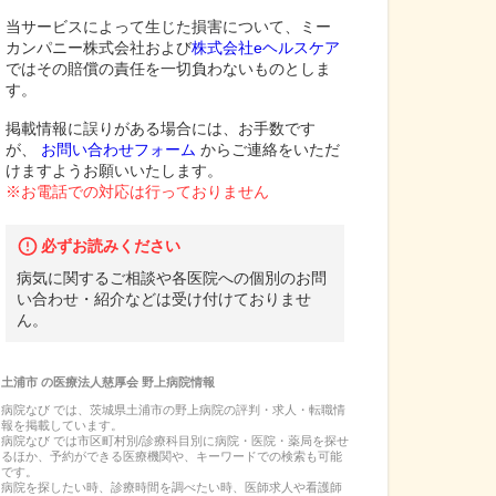
当サービスによって生じた損害について、ミー
カンパニー株式会社および
株式会社eヘルスケア
ではその賠償の責任を一切負わないものとしま
す。
掲載情報に誤りがある場合には、お手数です
が、
お問い合わせフォーム
からご連絡をいただ
けますようお願いいたします。
※お電話での対応は行っておりません
必ずお読みください
病気に関するご相談や各医院への個別のお問
い合わせ・紹介などは受け付けておりませ
ん。
土浦市
の
医療法人慈厚会 野上病院
情報
病院なび では、
茨城県
土浦市
の
野上病院
の
評判・求人・転職
情
報を掲載しています。
病院なび では市区町村別/診療科目別に病院・医院・薬局を探せ
るほか、予約ができる医療機関や、キーワードでの検索も可能
です。
病院を探したい時、診療時間を調べたい時、医師求人や看護師