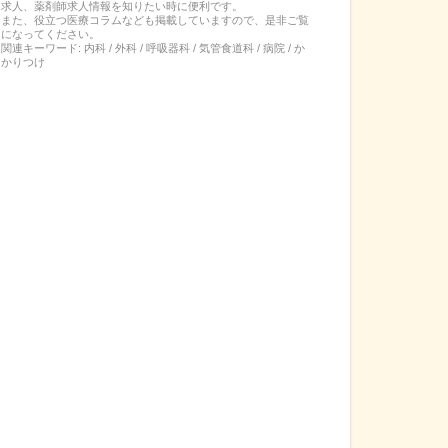
求人、薬剤師求人情報を知りたい時に便利です。
また、役立つ医療コラムなども掲載していますので、是非ご覧
になってください。
関連キーワード:
内科 / 外科 / 呼吸器科 / 気管食道科 / 病院 / か
かりつけ