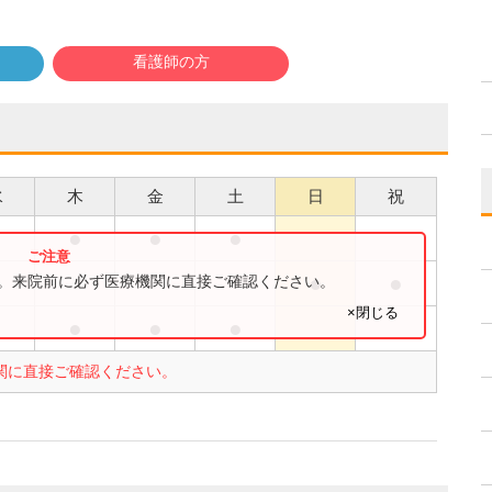
看護師の方
水
木
金
土
日
祝
●
●
●
●
●
●
す。来院前に必ず医療機関に直接ご確認ください。
×閉じる
●
●
●
●
関に直接ご確認ください。