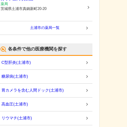
薬局
茨城県土浦市
真鍋新町20-20
土浦市
の薬局一覧
各条件で他の医療機関を探す
C型肝炎
(
土浦市
)
糖尿病
(
土浦市
)
胃カメラを含む人間ドック
(
土浦市
)
高血圧
(
土浦市
)
リウマチ
(
土浦市
)