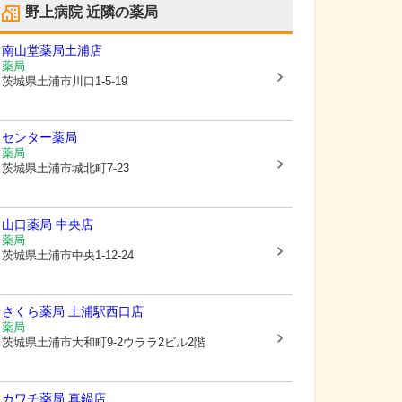
野上病院
近隣の薬局
南山堂薬局土浦店
薬局
茨城県土浦市
川口1-5-19
センター薬局
薬局
茨城県土浦市
城北町7-23
山口薬局 中央店
薬局
茨城県土浦市
中央1-12-24
さくら薬局 土浦駅西口店
薬局
茨城県土浦市
大和町9-2ウララ2ビル2階
カワチ薬局 真鍋店