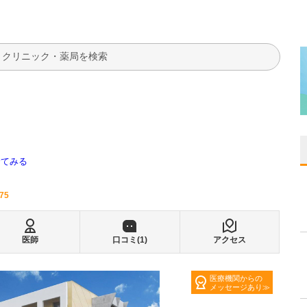
検索
全てみる
775
医師
口コミ(
1
)
アクセス
医療機関からの
メッセージあり