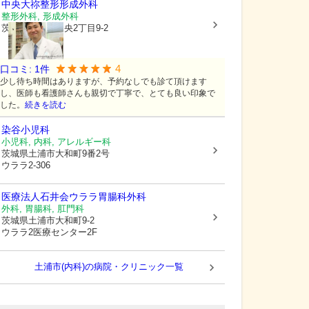
中央大祢整形形成外科
整形外科, 形成外科
茨城県土浦市
中央2丁目9-2
4
口コミ:
1
件
少し待ち時間はありますが、予約なしでも診て頂けます
し、医師も看護師さんも親切で丁寧で、とても良い印象で
した。
続きを読む
染谷小児科
小児科, 内科, アレルギー科
茨城県土浦市
大和町9番2号
ウララ2-306
医療法人石井会
ウララ胃腸科外科
外科, 胃腸科, 肛門科
茨城県土浦市
大和町9-2
ウララ2医療センター2F
土浦市(内科)の病院・クリニック一覧