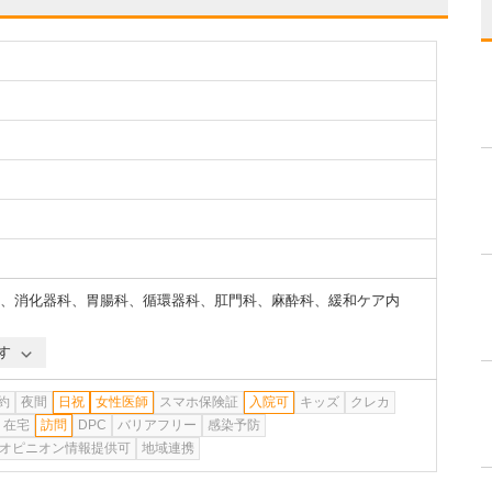
、
消化器科
、
胃腸科
、
循環器科
、
肛門科
、
麻酔科
、
緩和ケア内
す
約
夜間
日祝
女性医師
スマホ保険証
入院可
キッズ
クレカ
在宅
訪問
DPC
バリアフリー
感染予防
オピニオン情報提供可
地域連携