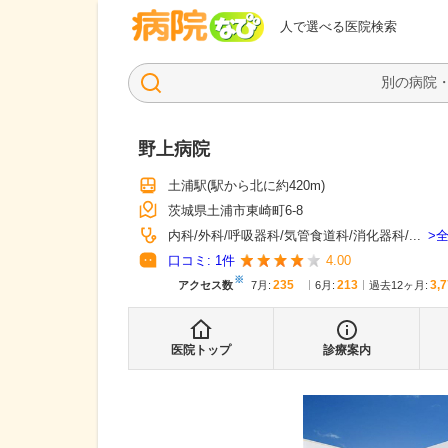
病院なび
人で選べる医院検索
野上病院
土浦駅
(駅から
北に約420m
)
茨城県土浦市東崎町6-8
内科
外科
呼吸器科
気管食道科
消化器科
...
口コミ:
1
件
4.00
※
235
213
3,
アクセス数
7月
:
6月
:
過去12ヶ月:
医院トップ
診療案内