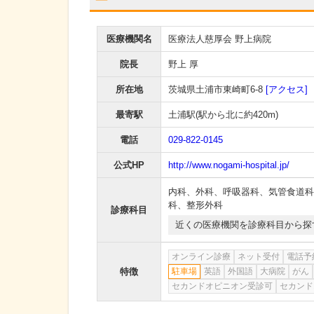
医療機関名
医療法人慈厚会 野上病院
院長
野上 厚
所在地
茨城県土浦市東崎町6-8
[アクセス]
最寄駅
土浦駅
(駅から
北に約420m
)
電話
029-822-0145
公式HP
http://www.nogami-hospital.jp/
内科
、
外科
、
呼吸器科
、
気管食道科
科
、
整形外科
診療科目
近くの医療機関を診療科目から探
オンライン診療
ネット受付
電話予
特徴
駐車場
英語
外国語
大病院
がん
セカンドオピニオン受診可
セカンド