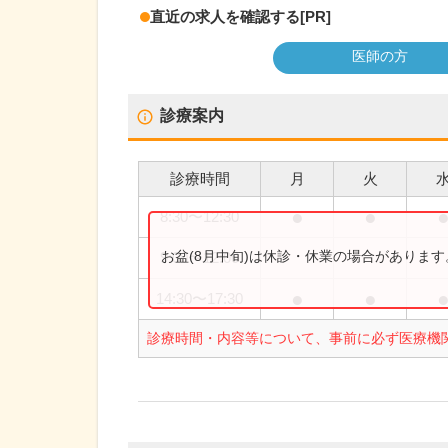
直近の求人を確認する
[PR]
医師の方
診療案内
診療時間
月
火
●
●
8:30
〜
12:30
お盆(8月中旬)は休診・休業の場合がありま
9:00
〜
12:00
●
●
14:30
〜
17:30
診療時間・内容等について、事前に必ず医療機