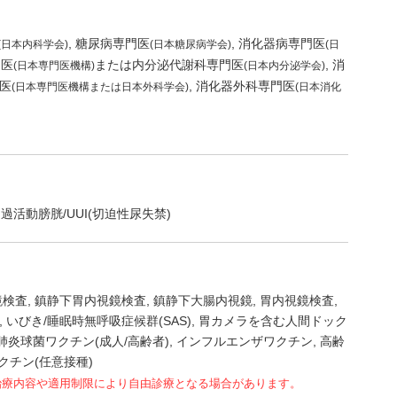
糖尿病専門医
消化器病専門医
(日本内科学会)
(日本糖尿病学会)
(日
門医
または内分泌代謝科専門医
消
(日本専門医機構)
(日本内分泌学会)
医
消化器外科専門医
(日本専門医機構または日本外科学会)
(日本消化
過活動膀胱/UUI(切迫性尿失禁)
鏡検査
鎮静下胃内視鏡検査
鎮静下大腸内視鏡
胃内視鏡検査
いびき/睡眠時無呼吸症候群(SAS)
胃カメラを含む人間ドック
肺炎球菌ワクチン(成人/高齢者)
インフルエンザワクチン
高齢
9ワクチン(任意接種)
治療内容や適用制限により自由診療となる場合があります。