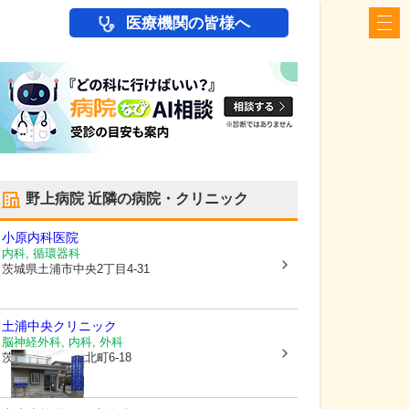
医療機関の皆様へ
野上病院
近隣の病院・クリニック
小原内科医院
内科, 循環器科
茨城県土浦市
中央2丁目4-31
土浦中央クリニック
脳神経外科, 内科, 外科
茨城県土浦市
城北町6-18