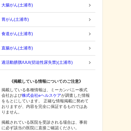
大腸がん
(
土浦市
)
胃がん
(
土浦市
)
食道がん
(
土浦市
)
直腸がん
(
土浦市
)
過活動膀胱/UUI(切迫性尿失禁)
(
土浦市
)
《掲載している情報についてのご注意》
掲載している各種情報は、ミーカンパニー株式
会社および
株式会社eヘルスケア
が調査した情報
をもとにしています。 正確な情報掲載に努めて
おりますが、内容を完全に保証するものではあ
りません。
掲載されている医院を受診される場合は、事前
に必ず該当の医院に直接ご確認ください。