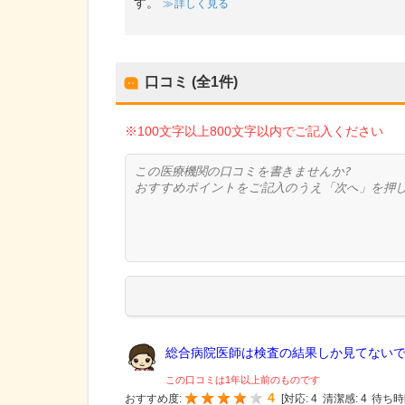
す。
詳しく見る
口コミ (全
1
件)
※100文字以上800文字以内でご記入ください
総合病院医師は検査の結果しか見てないです
この口コミは1年以上前のものです
4
おすすめ度:
[
対応:
4
清潔感:
4
待ち時