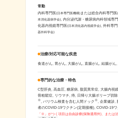
常勤
内科専門医
または総合内科専門医
(日本専門医機構)
内分泌代謝・糖尿病内科領域専
本消化器病学会)
化器内視鏡専門医
外科専門
(日本消化器内視鏡学会)
器外科学会)
治療/対応可能な疾患
食道がん
胃がん
大腸がん
直腸がん
結腸がん
専門的な治療・特色
C型肝炎
高血圧
糖尿病
脂質異常症
大腸内視
骨粗鬆症
リウマチ
痔
日帰り大腸ポリープ切除
※
※
バリウム検査を含む人間ドック
企業健診
者のCOVID-19ワクチン(定期接種)
COVID-1
「※」がつく項目は自由診療(保険適用外)、または