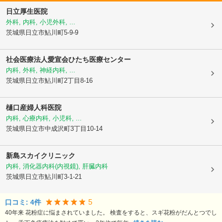
日立厚生医院
外科, 内科, 小児外科, ...
茨城県日立市
鮎川町5-9-9
社会医療法人愛宣会
ひたち医療センター
内科, 外科, 神経内科, ...
茨城県日立市
鮎川町2丁目8-16
樋口産婦人科医院
内科, 心療内科, 小児科, ...
茨城県日立市
中成沢町3丁目10-14
新島スカイクリニック
内科, 消化器内科(内視鏡), 肝臓内科
茨城県日立市
鮎川町3-1-21
5
口コミ:
4
件
40年来 花粉症に悩まされていました。 検査をすると、スギ花粉がだんとつでし