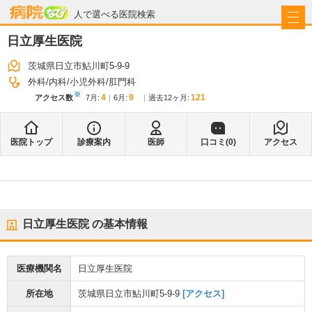
病院なび
人で選べる医院検索
日立厚生医院
茨城県日立市鮎川町5-9-9
外科
内科
小児外科
肛門科
※
4
9
121
アクセス数
7月
:
6月
:
過去12ヶ月:
医院トップ
診療案内
医師
口コミ(
0
)
アクセス
日立厚生医院
の基本情報
医療機関名
日立厚生医院
所在地
茨城県日立市鮎川町5-9-9
[アクセス]