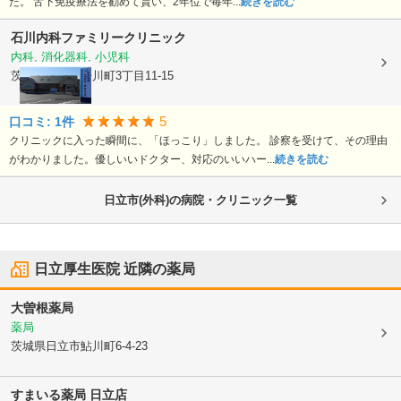
た。 舌下免疫療法を勧めて貰い、2年位で毎年...
続きを読む
石川内科ファミリークリニック
内科, 消化器科, 小児科
茨城県日立市
桜川町3丁目11-15
5
口コミ:
1
件
クリニックに入った瞬間に、「ほっこり」しました。 診察を受けて、その理由
がわかりました。優しいいドクター、対応のいいハー...
続きを読む
日立市(外科)の病院・クリニック一覧
日立厚生医院
近隣の薬局
大曽根薬局
薬局
茨城県日立市
鮎川町6-4-23
すまいる薬局 日立店