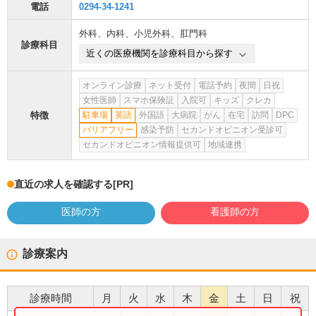
電話
0294-34-1241
外科
、
内科
、
小児外科
、
肛門科
診療科目
近くの医療機関を診療科目から探す
オンライン診療
ネット受付
電話予約
夜間
日祝
女性医師
スマホ保険証
入院可
キッズ
クレカ
特徴
駐車場
英語
外国語
大病院
がん
在宅
訪問
DPC
バリアフリー
感染予防
セカンドオピニオン受診可
セカンドオピニオン情報提供可
地域連携
直近の求人を確認する
[PR]
医師の方
看護師の方
診療案内
診療時間
月
火
水
木
金
土
日
祝