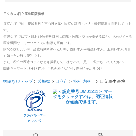
日立市
の
日立厚生医院
情報
病院なび では、
茨城県
日立市
の
日立厚生医院
の
評判・求人・転職
情報を掲載していま
す。
病院なび では市区町村別/診療科目別に病院・医院・薬局を探せるほか、予約ができる
医療機関や、キーワードでの検索も可能です。
病院を探したい時、診療時間を調べたい時、医師求人や看護師求人、薬剤師求人情報
を知りたい時に便利です。
また、役立つ医療コラムなども掲載していますので、是非ご覧になってください。
関連キーワード:
外科 / 内科 / 小児外科 / 肛門科 / 医院 / かかりつけ
病院なびトップ
>
茨城県
>
日立市
>
外科
内科
... >
日立厚生医院
プライバシーマー
クについて