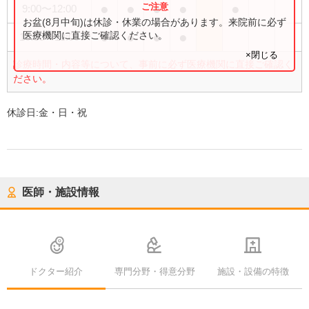
●
●
●
●
●
9:00
〜
12:00
お盆(8月中旬)は休診・休業の場合があります。来院前に必ず
●
●
●
●
医療機関に直接ご確認ください。
16:00
〜
18:00
×閉じる
診療時間・内容等について、事前に必ず医療機関に直接ご確認く
ださい。
休診日:
金・日・祝
医師・施設情報
ドクター紹介
専門分野・得意分野
施設・設備の特徴