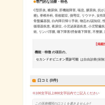
専門的な治療・特色
C型肝炎
糖尿病
肝機能障害
喘息
膠原病
抗が
療)
脊椎外科
骨粗鬆症
側弯症
リウマチ
女性
骨盤臓器脱
白内障日帰り手術
物忘れ/認知症
循環器疾患
夜尿症
小児泌尿器疾患
小児腎臓疾
術
リンパ浮腫
嚥下障害/摂食嚥下障害
不整脈
【掲載
機能・特徴
の項目の、
セカンドオピニオン受診可能
は自由診療(保険
口コミ (0件)
※100文字以上800文字以内でご記入ください