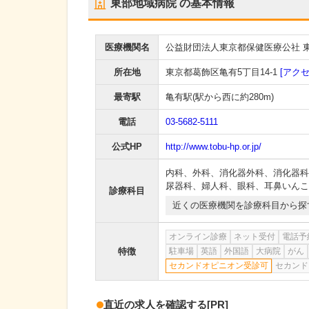
東部地域病院
の基本情報
医療機関名
公益財団法人東京都保健医療公社 
所在地
東京都葛飾区亀有5丁目14-1
[アクセ
最寄駅
亀有駅
(駅から
西に約280m
)
電話
03-5682-5111
公式HP
http://www.tobu-hp.or.jp/
内科
、
外科
、
消化器外科
、
消化器科
尿器科
、
婦人科
、
眼科
、
耳鼻いんこ
診療科目
近くの医療機関を診療科目から探
オンライン診療
ネット受付
電話予
特徴
駐車場
英語
外国語
大病院
がん
セカンドオピニオン受診可
セカンド
直近の求人を確認する
[PR]