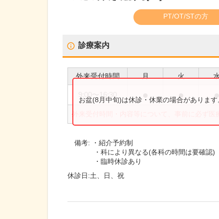
PT/OT/STの方
診療案内
外来受付時間
月
火
●
●
9:00
〜
16:30
お盆(8月中旬)は休診・休業の場合がありま
外来受付時間・内容等について、事前に必ず医
備考:
・紹介予約制
・科により異なる(各科の時間は要確認)
・臨時休診あり
休診日:
土、日、祝