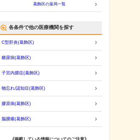
葛飾区
の薬局一覧
各条件で他の医療機関を探す
C型肝炎
(
葛飾区
)
糖尿病
(
葛飾区
)
子宮内膜症
(
葛飾区
)
物忘れ/認知症
(
葛飾区
)
膠原病
(
葛飾区
)
脳腫瘍
(
葛飾区
)
《掲載している情報についてのご注意》