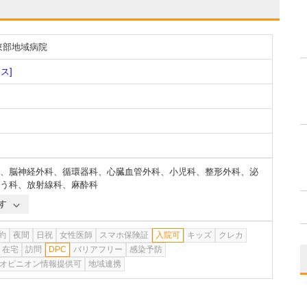
東部地域病院
ス]
、
脳神経外科
、
循環器科
、
心臓血管外科
、
小児科
、
整形外科
、
泌
う科
、
放射線科
、
麻酔科
す
約
夜間
日祝
女性医師
スマホ保険証
入院可
キッズ
クレカ
在宅
訪問
DPC
バリアフリー
感染予防
オピニオン情報提供可
地域連携