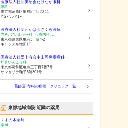
医療法人社団美昭会
たけなか眼科
眼科
東京都葛飾区
亀有5丁目20-11
Y.Sビルド1F
医療法人社団わかば会
さくら医院
内科, アレルギー科, 心療内科, ...
東京都葛飾区
亀有3丁目4-2
キャッスル増田1F
医療法人社団十有会中山耳鼻咽喉科
耳鼻いんこう科
東京都葛飾区
亀有三丁目7番7号
サンセリテ鞠子3階301号
葛飾区(内科)の病院・クリニック一覧
東部地域病院
近隣の薬局
くすの木薬局
薬局