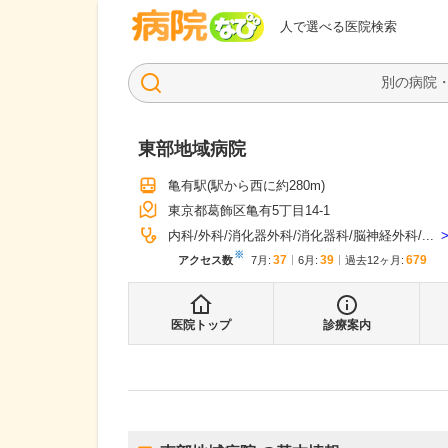
病院なび
人で選べる医院検索
東部地域病院
亀有駅
(駅から
西に約280m
)
東京都葛飾区亀有5丁目14-1
内科
外科
消化器外科
消化器科
脳神経外科
...
※
37
39
679
アクセス数
7月
:
6月
:
過去12ヶ月:
医院トップ
診療案内