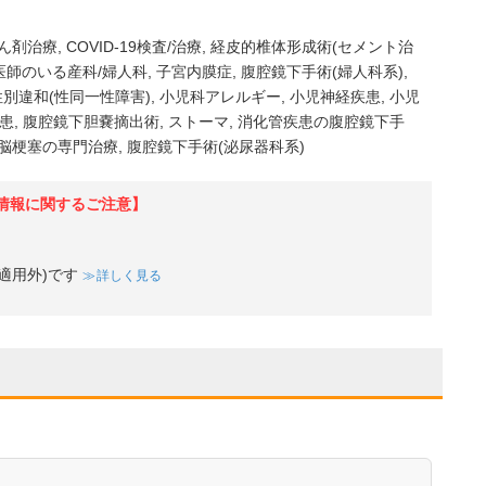
ん剤治療
COVID-19検査/治療
経皮的椎体形成術(セメント治
医師のいる産科/婦人科
子宮内膜症
腹腔鏡下手術(婦人科系)
性別違和(性同一性障害)
小児科アレルギー
小児神経疾患
小児
患
腹腔鏡下胆嚢摘出術
ストーマ
消化管疾患の腹腔鏡下手
脳梗塞の専門治療
腹腔鏡下手術(泌尿器科系)
情報に関するご注意】
適用外)です
詳しく見る