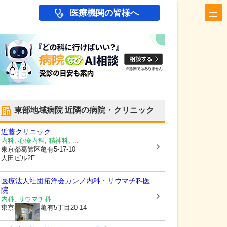
医療機関の皆様へ
東部地域病院
近隣の病院・クリニック
近藤クリニック
内科, 心療内科, 精神科, ...
東京都葛飾区
亀有5-17-10
大田ビル2F
医療法人社団拓洋会
カンノ内科・リウマチ科医
院
内科, リウマチ科
東京都葛飾区
亀有5丁目20-14