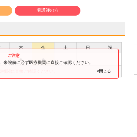
看護師の方
水
木
金
土
日
祝
●
●
●
す。来院前に必ず医療機関に直接ご確認ください。
×閉じる
療機関に直接ご確認ください。