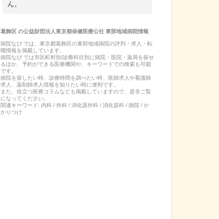
ん。
葛飾区
の
公益財団法人東京都保健医療公社 東部地域病院
情報
病院なび では、
東京都
葛飾区
の
東部地域病院
の
評判・求人・転
職
情報を掲載しています。
病院なび では市区町村別/診療科目別に病院・医院・薬局を探せ
るほか、予約ができる医療機関や、キーワードでの検索も可能
です。
病院を探したい時、診療時間を調べたい時、医師求人や看護師
求人、薬剤師求人情報を知りたい時に便利です。
また、役立つ医療コラムなども掲載していますので、是非ご覧
になってください。
関連キーワード:
内科 / 外科 / 消化器外科 / 消化器科 / 病院 / か
かりつけ