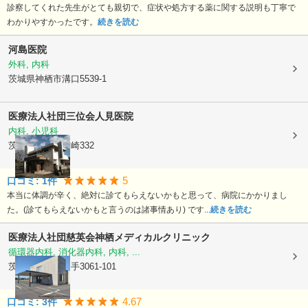
診察してくれた先生がとても親切で、症状や処方する薬に関する説明も丁寧で
わかりやすかったです。
続きを読む
河島医院
外科, 内科
茨城県神栖市
溝口5539-1
医療法人社団三位会
人見医院
内科, 小児科
茨城県神栖市
芝崎332
5
口コミ:
1
件
本当に体調が辛く、絶対に診てもらえないかもと思って、病院にかかりまし
た。(診てもらえないかもと言うのは諸事情あり) です...
続きを読む
医療法人社団慈英会
神栖メディカルクリニック
循環器内科, 消化器内科, 内科, ...
茨城県神栖市
知手3061-101
4.67
口コミ:
3
件