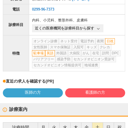
電話
0299-96-7373
内科
、
小児科
、
整形外科
、
皮膚科
診療科目
近くの医療機関を診療科目から探す
オンライン診療
ネット受付
電話予約
夜間
日祝
女性医師
スマホ保険証
入院可
キッズ
クレカ
特徴
駐車場
英語
外国語
大病院
がん
在宅
訪問
DPC
バリアフリー
感染予防
セカンドオピニオン受診可
セカンドオピニオン情報提供可
地域連携
直近の求人を確認する
[PR]
医師の方
看護師の方
診療案内
診療時間
月
火
水
木
金
土
日
祝