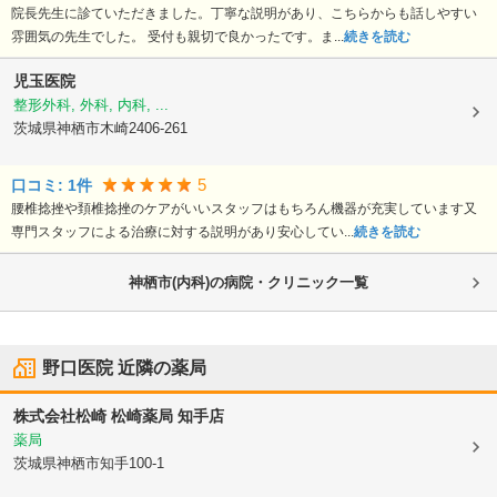
院長先生に診ていただきました。丁寧な説明があり、こちらからも話しやすい
雰囲気の先生でした。 受付も親切で良かったです。ま...
続きを読む
児玉医院
整形外科, 外科, 内科, ...
茨城県神栖市
木崎2406-261
5
口コミ:
1
件
腰椎捻挫や頚椎捻挫のケアがいいスタッフはもちろん機器が充実しています又
専門スタッフによる治療に対する説明があり安心してい...
続きを読む
神栖市(内科)の病院・クリニック一覧
野口医院
近隣の薬局
株式会社松崎 松崎薬局 知手店
薬局
茨城県神栖市
知手100-1