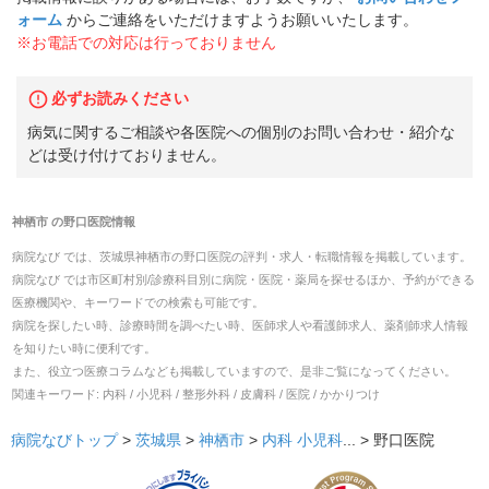
ォーム
からご連絡をいただけますようお願いいたします。
※お電話での対応は行っておりません
必ずお読みください
病気に関するご相談や各医院への個別のお問い合わせ・紹介な
どは受け付けておりません。
神栖市
の
野口医院
情報
病院なび では、
茨城県
神栖市
の
野口医院
の
評判・求人・転職
情報を掲載しています。
病院なび では市区町村別/診療科目別に病院・医院・薬局を探せるほか、予約ができる
医療機関や、キーワードでの検索も可能です。
病院を探したい時、診療時間を調べたい時、医師求人や看護師求人、薬剤師求人情報
を知りたい時に便利です。
また、役立つ医療コラムなども掲載していますので、是非ご覧になってください。
関連キーワード:
内科 / 小児科 / 整形外科 / 皮膚科 / 医院 / かかりつけ
病院なびトップ
>
茨城県
>
神栖市
>
内科
小児科
... >
野口医院