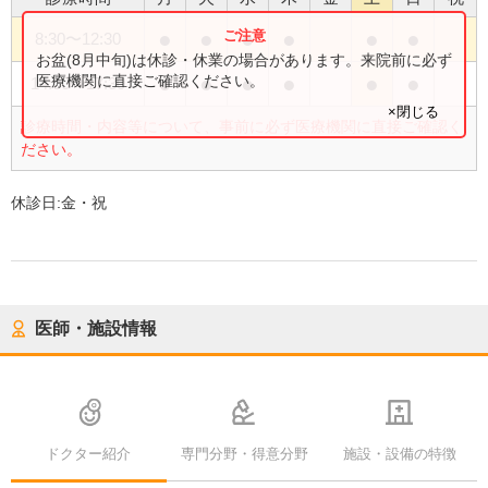
●
●
●
●
●
●
8:30
〜
12:30
お盆(8月中旬)は休診・休業の場合があります。来院前に必ず
●
●
●
●
●
●
医療機関に直接ご確認ください。
14:00
〜
17:30
×閉じる
診療時間・内容等について、事前に必ず医療機関に直接ご確認く
ださい。
休診日:
金・祝
医師・施設情報
ドクター紹介
専門分野・得意分野
施設・設備の特徴