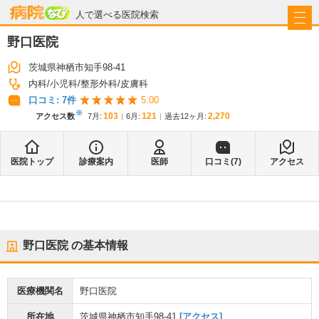
病院なび
人で選べる医院検索
野口医院
茨城県神栖市知手98-41
内科
小児科
整形外科
皮膚科
口コミ:
7
件
5.00
※
103
121
2,270
アクセス数
7月
:
6月
:
過去12ヶ月:
医院トップ
診療案内
医師
口コミ(
7
)
アクセス
野口医院
の基本情報
医療機関名
野口医院
所在地
茨城県神栖市知手98-41
[アクセス]