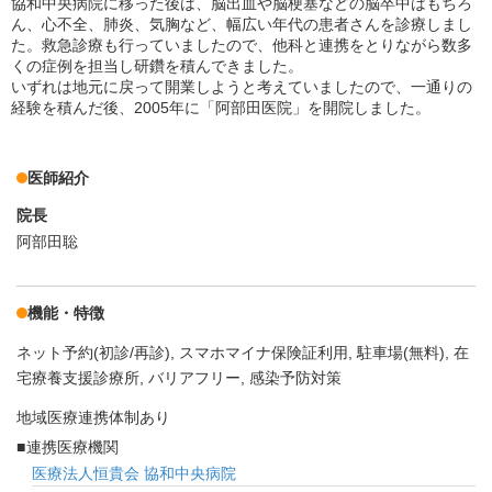
協和中央病院に移った後は、脳出血や脳梗塞などの脳卒中はもちろ
ん、心不全、肺炎、気胸など、幅広い年代の患者さんを診療しまし
た。救急診療も行っていましたので、他科と連携をとりながら数多
くの症例を担当し研鑽を積んできました。
いずれは地元に戻って開業しようと考えていましたので、一通りの
経験を積んだ後、2005年に「阿部田医院」を開院しました。
医師紹介
院長
阿部田聡
機能・特徴
ネット予約(初診/再診)
スマホマイナ保険証利用
駐車場(無料)
在
宅療養支援診療所
バリアフリー
感染予防対策
地域医療連携体制あり
連携医療機関
医療法人恒貴会 協和中央病院