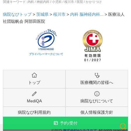
関連キーワード:
内科 / 神経内科 / 小児科 / 桜川市 / 医院 / かかりつけ
病院なびトップ
>
茨城県
>
桜川市
>
内科
脳神経内科
... >
医療法人
社団聡帆会 阿部田医院
プライバシーマークについて
トップ
医療機関の皆様へ
MediQA
病院なびについて
病院なび利用規約
個人情報保護方針
予約/受付
©2025
株式会社eヘルスケア
, All rights reserved.