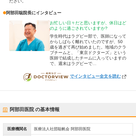
ださい。
阿部田聡
院長
にインタビュー
お忙しい日々だと思いますが、休日はど
のように過ごされていますか?
学生時代はラグビー部で、医師になって
からしばらく離れていたのですが、50
歳を過ぎて再び始めました。地域のクラ
ブチームと、「東京ドクターズ」という
医師で結成したチームに入っていますの
で、週末はラグビーで…
でインタビュー全文を読む
DOCTORVIEW
阿部田医院
の基本情報
医療機関名
医療法人社団聡帆会 阿部田医院