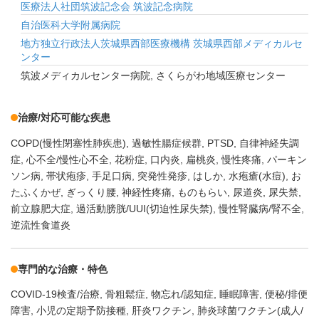
医療法人社団筑波記念会 筑波記念病院
自治医科大学附属病院
地方独立行政法人茨城県西部医療機構 茨城県西部メディカルセ
ンター
筑波メディカルセンター病院, さくらがわ地域医療センター
治療/対応可能な疾患
COPD(慢性閉塞性肺疾患)
過敏性腸症候群
PTSD
自律神経失調
症
心不全/慢性心不全
花粉症
口内炎
扁桃炎
慢性疼痛
パーキン
ソン病
帯状疱疹
手足口病
突発性発疹
はしか
水疱瘡(水痘)
お
たふくかぜ
ぎっくり腰
神経性疼痛
ものもらい
尿道炎
尿失禁
前立腺肥大症
過活動膀胱/UUI(切迫性尿失禁)
慢性腎臓病/腎不全
逆流性食道炎
専門的な治療・特色
COVID-19検査/治療
骨粗鬆症
物忘れ/認知症
睡眠障害
便秘/排便
障害
小児の定期予防接種
肝炎ワクチン
肺炎球菌ワクチン(成人/