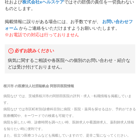
社および
株式会社eヘルスケア
ではその賠償の責任を一切負わない
ものとします。
掲載情報に誤りがある場合には、お手数ですが、
お問い合わせフ
ォーム
からご連絡をいただけますようお願いいたします。
※お電話での対応は行っておりません
必ずお読みください
病気に関するご相談や各医院への個別のお問い合わせ・紹介な
どは受け付けておりません。
桜川市
の
医療法人社団聡帆会 阿部田医院
情報
病院なび では、
茨城県
桜川市
の
阿部田医院
の
評判・求人・転職
情報を掲載していま
す。
病院なび では市区町村別/診療科目別に病院・医院・薬局を探せるほか、予約ができる
医療機関や、キーワードでの検索も可能です。
病院を探したい時、診療時間を調べたい時、医師求人や看護師求人、薬剤師求人情報
を知りたい時に便利です。
また、役立つ医療コラムなども掲載していますので、是非ご覧になってください。