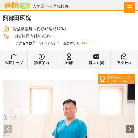
病院なび
人で選べる医院検索
阿部田医院
茨城県桜川市真壁町亀熊123-1
内科
神経内科
小児科
※
5
7
147
アクセス数
7月
:
6月
:
過去12ヶ月:
医院トップ
診療案内
医師
口コミ(
0
)
アクセス
医療機関からの
メッセージあり