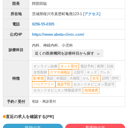
院長
阿部田聡
所在地
茨城県桜川市真壁町亀熊123-1
[アクセス]
電話
0296-55-0305
公式HP
https://www.abeta-clinic.com/
内科
、
神経内科
、
小児科
診療科目
近くの医療機関を診療科目から探す
オンライン診療
ネット受付
電話予約
夜間
日祝
女性医師
スマホ保険証
入院可
キッズ
クレカ
特徴
駐車場
英語
外国語
大病院
がん
在宅
訪問
DPC
バリアフリー
感染予防
セカンドオピニオン受診可
セカンドオピニオン情報提供可
地域連携
予約 / 受付
初診・再診受付
直近の求人を確認する
[PR]
医師の方
看護師の方