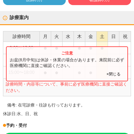
診療案内
診療時間
月
火
水
木
金
土
日
祝
●
●
●
●
●
9:00
〜
12:00
●
お盆(8月中旬)は休診・休業の場合があります。来院前に必ず
13:30
〜
16:00
医療機関に直接ご確認ください。
●
●
●
●
15:00
〜
18:00
×閉じる
診療時間・内容等について、事前に必ず医療機関に直接ご確認く
ださい。
備考:
在宅診療・往診も行っております。
休診日:
水、日、祝
予約・受付