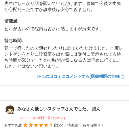
先生にしっかり話を聞いていただけます。腰痛で今後大丈夫
か心配だったですが診察後は安心できました。
清潔感
:
ビルが古いので院内も古さは感じますが清潔です。
待ち時間
:
朝一で行ったので9時ぴったりに診ていただけました。一度レ
ントゲンをとりに診察室を出た際には受付に表示されてる待
ち時間が50分でしたので時間が気になる人は早めに行くにこ
したことはないと思います。
≫この口コミにコメントする(医療機関の方向け)
みなさん優しいスタッフさんでした。 混ん...
この口コミは1年以上前のものです
5
おすすめ度:
[
対応:
5
清潔感:
5
待ち時間:
4
]