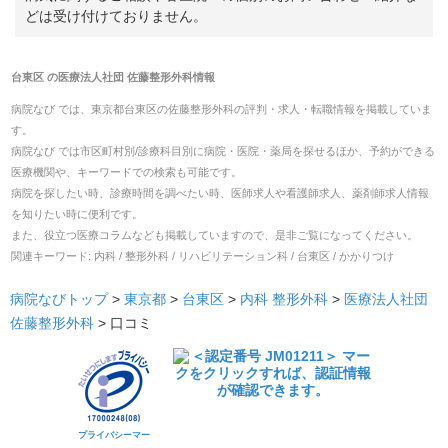
どは受け付けておりません。
台東区
の
医療法人社団 佐藤整形外科
情報
病院なび では、
東京都
台東区
の
佐藤整形外科
の
評判・求人・転職
情報を掲載していま
す。
病院なび では市区町村別/診療科目別に病院・医院・薬局を探せるほか、予約ができる
医療機関や、キーワードでの検索も可能です。
病院を探したい時、診療時間を調べたい時、医師求人や看護師求人、薬剤師求人情報
を知りたい時に便利です。
また、役立つ医療コラムなども掲載していますので、是非ご覧になってください。
関連キーワード:
内科 / 整形外科 / リハビリテーション科 / 台東区 / かかりつけ
病院なびトップ
>
東京都
>
台東区
>
内科
整形外科
>
医療法人社団
佐藤整形外科
>
口コミ
プライバシーマー