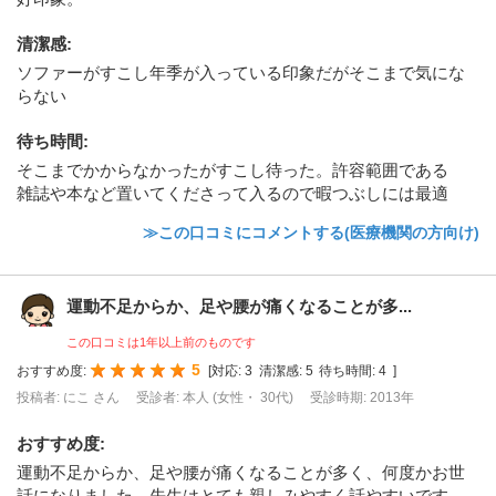
清潔感
:
ソファーがすこし年季が入っている印象だがそこまで気にな
らない
待ち時間
:
そこまでかからなかったがすこし待った。許容範囲である
雑誌や本など置いてくださって入るので暇つぶしには最適
≫この口コミにコメントする(医療機関の方向け)
運動不足からか、足や腰が痛くなることが多...
この口コミは1年以上前のものです
5
おすすめ度:
[
対応:
3
清潔感:
5
待ち時間:
4
]
投稿者: にこ さん
受診者: 本人 (女性・ 30代)
受診時期: 2013年
おすすめ度
:
運動不足からか、足や腰が痛くなることが多く、何度かお世
話になりました。先生はとても親しみやすく話やすいです。