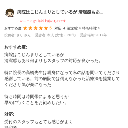
病院はこじんまりとしているが 清潔感もあ...
この口コミは1年以上前のものです
5
おすすめ度:
[
対応:
4
清潔感:
4
待ち時間:
4
]
投稿者: さり さん
受診者: 本人 (女性・ 20代)
受診時期: 2017年
おすすめ度
:
病院はこじんまりとしているが
清潔感もあり何よりもスタッフの対応が良かった。
特に院長の高橋先生は親身になって私の話を聞いてくださり
感謝している。前の病院では伺えなかった治療法を提案して
くださり気が楽になった
待ち時間は時間帯によると思うが
早めに行くことをお勧めしたい。
対応
:
受付のスタッフもとても感じがよく
好印象。