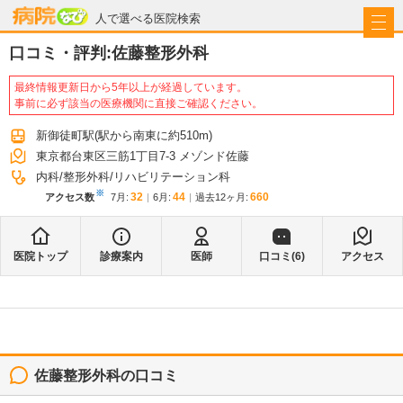
病院なび
人で選べる医院検索
口コミ・評判:
佐藤整形外科
最終情報更新日から5年以上が経過しています。
事前に必ず該当の医療機関に直接ご確認ください。
新御徒町駅
(駅から
南東に約510m
)
東京都台東区三筋1丁目7-3 メゾンド佐藤
内科
整形外科
リハビリテーション科
※
32
44
660
アクセス数
7月
:
6月
:
過去12ヶ月:
医院トップ
診療案内
医師
口コミ(
6
)
アクセス
佐藤整形外科
の口コミ