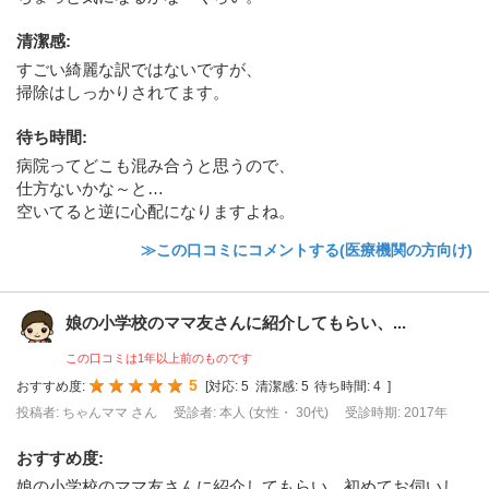
清潔感
:
すごい綺麗な訳ではないですが、
掃除はしっかりされてます。
待ち時間
:
病院ってどこも混み合うと思うので、
仕方ないかな～と…
空いてると逆に心配になりますよね。
≫この口コミにコメントする(医療機関の方向け)
娘の小学校のママ友さんに紹介してもらい、...
この口コミは1年以上前のものです
5
おすすめ度:
[
対応:
5
清潔感:
5
待ち時間:
4
]
投稿者: ちゃんママ さん
受診者: 本人 (女性・ 30代)
受診時期: 2017年
おすすめ度
:
娘の小学校のママ友さんに紹介してもらい、初めてお伺いし