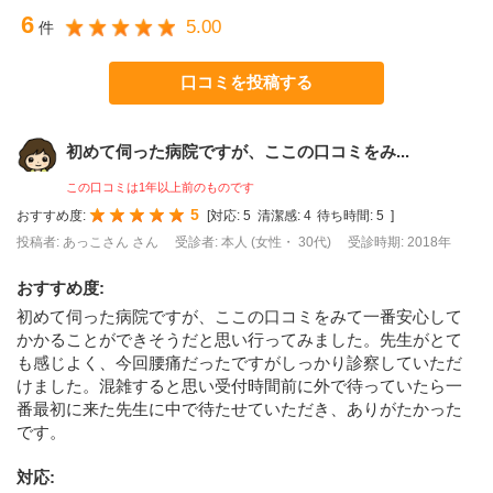
6
5.00
件
口コミを投稿する
初めて伺った病院ですが、ここの口コミをみ...
この口コミは1年以上前のものです
5
おすすめ度:
[
対応:
5
清潔感:
4
待ち時間:
5
]
投稿者: あっこさん さん
受診者: 本人 (女性・ 30代)
受診時期: 2018年
おすすめ度
:
初めて伺った病院ですが、ここの口コミをみて一番安心して
かかることができそうだと思い行ってみました。先生がとて
も感じよく、今回腰痛だったですがしっかり診察していただ
けました。混雑すると思い受付時間前に外で待っていたら一
番最初に来た先生に中で待たせていただき、ありがたかった
です。
対応
: