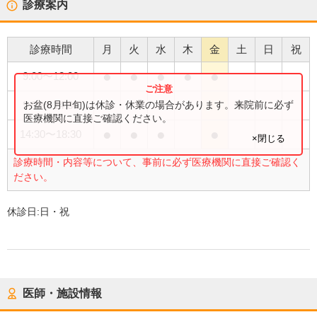
診療案内
診療時間
月
火
水
木
金
土
日
祝
●
●
●
●
●
9:00
〜
12:00
●
お盆(8月中旬)は休診・休業の場合があります。来院前に必ず
9:00
〜
14:30
医療機関に直接ご確認ください。
●
●
●
●
14:30
〜
18:30
×閉じる
診療時間・内容等について、事前に必ず医療機関に直接ご確認く
ださい。
休診日:
日・祝
医師・施設情報