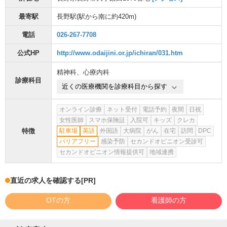
最寄駅
長野駅
(駅から
南に約420m
)
電話
026-267-7708
公式HP
http://www.odaijini.or.jp/ichiran/031.htm
精神科
、
心療内科
診療科目
近くの医療機関を診療科目から探す
オンライン診療
ネット受付
電話予約
夜間
日祝
女性医師
スマホ保険証
入院可
キッズ
クレカ
特徴
駐車場
英語
外国語
大病院
がん
在宅
訪問
DPC
バリアフリー
感染予防
セカンドオピニオン受診可
セカンドオピニオン情報提供可
地域連携
直近の求人を確認する
[PR]
OTの方
看護師の方