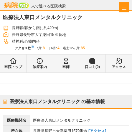
病院なび
人で選べる医院検索
医療法人東口メンタルクリニック
長野駅
(駅から
南に約420m
)
長野県長野市大字栗田1579番地
精神科
心療内科
※
8
4
85
アクセス数
7月
:
6月
:
過去12ヶ月:
医院トップ
診療案内
医師
口コミ(
0
)
アクセス
医療法人東口メンタルクリニック
の基本情報
医療機関名
医療法人東口メンタルクリニック
所在地
長野県長野市大字栗田1579番地
[アクセス]