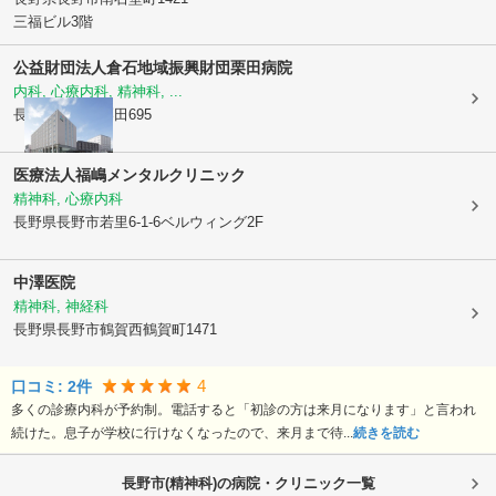
三福ビル3階
公益財団法人倉石地域振興財団
栗田病院
内科, 心療内科, 精神科, ...
長野県長野市
栗田695
医療法人福嶋メンタルクリニック
精神科, 心療内科
長野県長野市
若里6-1-6ベルウィング2F
中澤医院
精神科, 神経科
長野県長野市
鶴賀西鶴賀町1471
4
口コミ:
2
件
多くの診療内科が予約制。電話すると「初診の方は来月になります」と言われ
続けた。息子が学校に行けなくなったので、来月まで待...
続きを読む
長野市(精神科)の病院・クリニック一覧