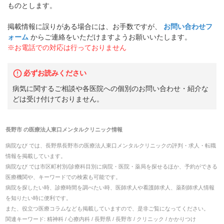
ものとします。
掲載情報に誤りがある場合には、お手数ですが、
お問い合わせフ
ォーム
からご連絡をいただけますようお願いいたします。
※お電話での対応は行っておりません
必ずお読みください
病気に関するご相談や各医院への個別のお問い合わせ・紹介な
どは受け付けておりません。
長野市
の
医療法人東口メンタルクリニック
情報
病院なび では、
長野県
長野市
の
医療法人東口メンタルクリニック
の
評判・求人・転職
情報を掲載しています。
病院なび では市区町村別/診療科目別に病院・医院・薬局を探せるほか、予約ができる
医療機関や、キーワードでの検索も可能です。
病院を探したい時、診療時間を調べたい時、医師求人や看護師求人、薬剤師求人情報
を知りたい時に便利です。
また、役立つ医療コラムなども掲載していますので、是非ご覧になってください。
関連キーワード:
精神科 / 心療内科 / 長野県 / 長野市 / クリニック / かかりつけ