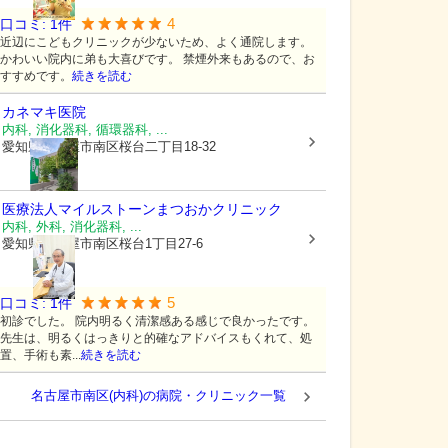
4
口コミ:
1
件
近辺にこどもクリニックが少ないため、よく通院します。
かわいい院内に弟も大喜びです。 禁煙外来もあるので、お
すすめです。
続きを読む
カネマキ医院
内科, 消化器科, 循環器科, ...
愛知県名古屋市南区
桜台二丁目18-32
医療法人マイルストーン
まつおかクリニック
内科, 外科, 消化器科, ...
愛知県名古屋市南区
桜台1丁目27-6
5
口コミ:
1
件
初診でした。 院内明るく清潔感ある感じで良かったです。
先生は、明るくはっきりと的確なアドバイスもくれて、処
置、手術も素...
続きを読む
名古屋市南区(内科)の病院・クリニック一覧