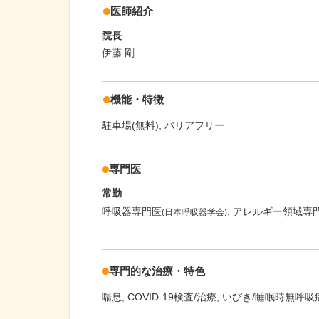
医師紹介
院長
伊藤 剛
機能・特徴
駐車場(無料)
バリアフリー
専門医
常勤
呼吸器専門医
アレルギー領域専
(日本呼吸器学会)
専門的な治療・特色
喘息
COVID-19検査/治療
いびき/睡眠時無呼吸症