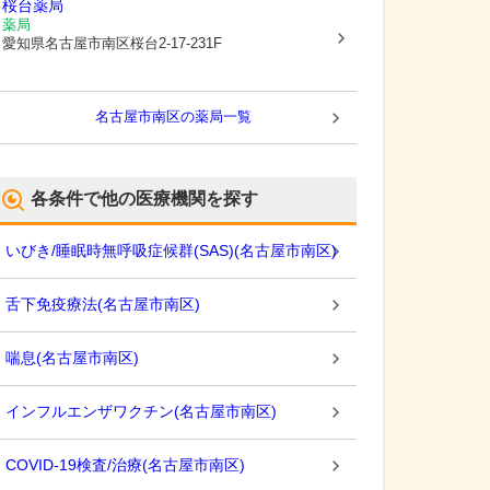
桜台薬局
薬局
愛知県名古屋市南区
桜台2-17-231F
名古屋市南区
の薬局一覧
各条件で他の医療機関を探す
いびき/睡眠時無呼吸症候群(SAS)
(
名古屋市南区
)
舌下免疫療法
(
名古屋市南区
)
喘息
(
名古屋市南区
)
インフルエンザワクチン
(
名古屋市南区
)
COVID-19検査/治療
(
名古屋市南区
)