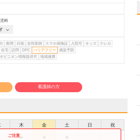
児科
す
約
夜間
日祝
女性医師
スマホ保険証
入院可
キッズ
クレカ
在宅
訪問
DPC
バリアフリー
感染予防
オピニオン情報提供可
地域連携
看護師の方
水
木
金
土
日
祝
●
●
●