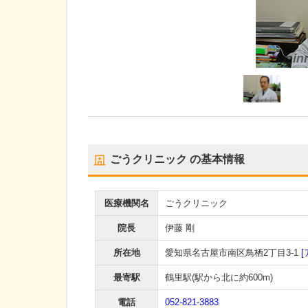
ごうクリニック
の基本情報
医療機関名
ごうクリニック
院長
伊藤 剛
所在地
愛知県名古屋市南区鳥栖2丁目3-1
[
最寄駅
鶴里駅
(駅から
北に約600m
)
電話
052-821-3883