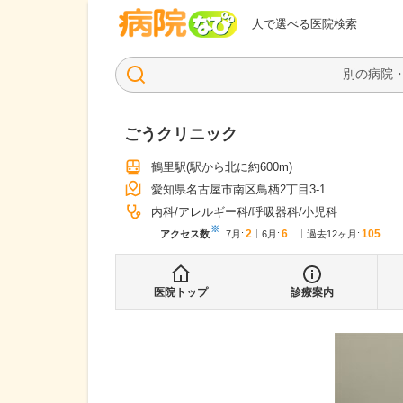
病院なび
人で選べる医院検索
ごうクリニック
鶴里駅
(駅から
北に約600m
)
愛知県名古屋市南区鳥栖2丁目3-1
内科
アレルギー科
呼吸器科
小児科
※
2
6
105
アクセス数
7月
:
6月
:
過去12ヶ月:
医院トップ
診療案内