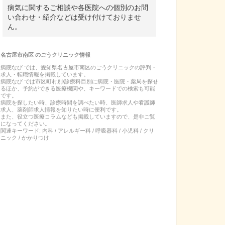
病気に関するご相談や各医院への個別のお問
い合わせ・紹介などは受け付けておりませ
ん。
名古屋市南区
の
ごうクリニック
情報
病院なび では、
愛知県
名古屋市南区
の
ごうクリニック
の
評判・
求人・転職
情報を掲載しています。
病院なび では市区町村別/診療科目別に病院・医院・薬局を探せ
るほか、予約ができる医療機関や、キーワードでの検索も可能
です。
病院を探したい時、診療時間を調べたい時、医師求人や看護師
求人、薬剤師求人情報を知りたい時に便利です。
また、役立つ医療コラムなども掲載していますので、是非ご覧
になってください。
関連キーワード:
内科 / アレルギー科 / 呼吸器科 / 小児科 / クリ
ニック / かかりつけ