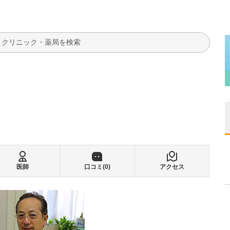
検索
医師
口コミ(
0
)
アクセス