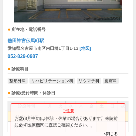
所在地・電話番号
熱田神宮伝馬町駅
愛知県名古屋市南区内田橋1丁目1-13
[地図]
052-829-0987
診療科目
整形外科
リハビリテーション科
リウマチ科
皮膚科
診療/受付時間・休診日
診療時間
月
火
水
木
金
土
日
祝
9:00～12:00
●
●
●
●
●
●
お盆(8月中旬)は休診・休業の場合があります。来院前
に必ず医療機関に直接ご確認ください。
16:00～19:00
●
●
●
●
×閉じる