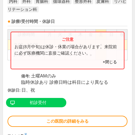
内科
外科
胃腸科
循環器科
整形外科
皮膚科
リハビ
リテーション科
診療/受付時間・休診日
診療時間
月
火
水
木
金
土
日
祝
9:00～12:00
●
●
●
●
●
●
お盆(8月中旬)は休診・休業の場合があります。来院前
に必ず医療機関に直接ご確認ください。
17:00～19:30
●
●
●
●
●
×閉じる
土曜AMのみ
備考:
臨時休診あり 診療日時は科目により異なる
日、祝
休診日:
初診受付
この医院の詳細をみる
※