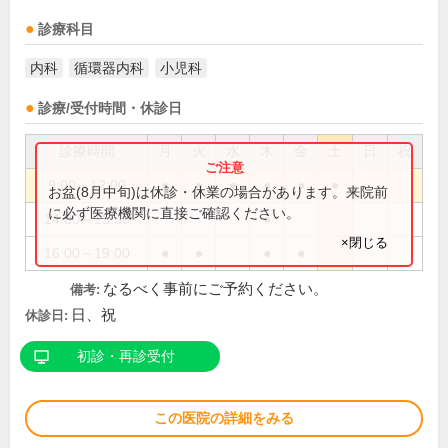
診療科目
内科
循環器内科
小児科
診療/受付時間・休診日
診療時間
月
火
水
木
金
土
日
祝
9:00～12:00
●
●
●
●
●
●
お盆(8月中旬)は休診・休業の場合があります。来院前
に必ず医療機関に直接ご確認ください。
14:00～15:30
●
×閉じる
16:00～19:00
●
●
●
●
なるべく事前にご予約ください。
備考:
日、祝
休診日:
初診・再診受付
この医院の詳細をみる