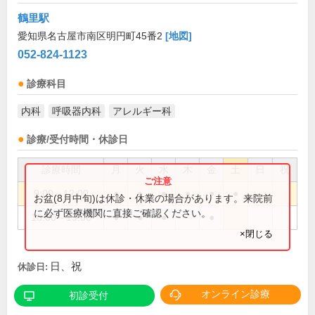
鶴里駅
愛知県名古屋市南区明円町45番2
[地図]
052-824-1123
診療科目
内科
呼吸器内科
アレルギー科
診療/受付時間・休診日
診療時間
月
火
水
木
金
土
日
祝
9:00～12:00
●
●
●
●
●
●
お盆(8月中旬)は休診・休業の場合があります。来院前
に必ず医療機関に直接ご確認ください。
16:00～19:00
●
●
●
●
×閉じる
日、祝
休診日:
オンライン診療
初診受付