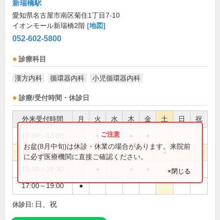
新瑞橋駅
愛知県名古屋市南区菊住1丁目7-10
イオンモール新瑞橋2階
[地図]
052-602-5800
診療科目
漢方内科
循環器内科
小児循環器内科
診療/受付時間・休診日
外来受付時間
月
火
水
木
金
土
日
祝
10:00～13:00
●
●
●
●
お盆(8月中旬)は休診・休業の場合があります。来院前
10:00～14:30
●
に必ず医療機関に直接ご確認ください。
15:00～18:30
●
●
●
×閉じる
17:00～19:00
●
日、祝
休診日: