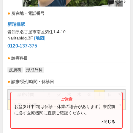
所在地・電話番号
新瑞橋駅
愛知県名古屋市南区菊住1-4-10
Naritabldg.3F
[地図]
0120-137-375
診療科目
皮膚科
形成外科
診療/受付時間・休診日
診療時間
月
火
水
木
金
土
日
祝
9:00～18:00
●
●
●
●
●
●
お盆(8月中旬)は休診・休業の場合があります。来院前
に必ず医療機関に直接ご確認ください。
×閉じる