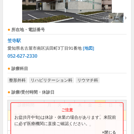
所在地・電話番号
笠寺駅
愛知県名古屋市南区浜田町3丁目91番地
[地図]
052-627-2330
診療科目
整形外科
リハビリテーション科
リウマチ科
診療/受付時間・休診日
診療時間
月
火
水
木
金
土
日
祝
8:30～12:30
●
お盆(8月中旬)は休診・休業の場合があります。来院前
に必ず医療機関に直接ご確認ください。
9:00～12:00
●
●
●
●
●
×閉じる