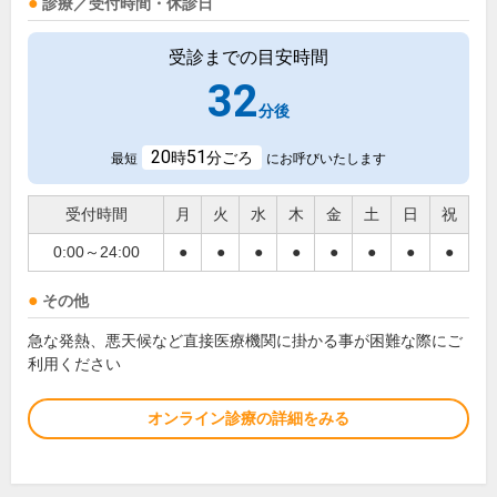
診療／受付時間・休診日
受診までの目安時間
32
分後
20
51
時
分ごろ
最短
にお呼びいたします
受付時間
月
火
水
木
金
土
日
祝
0:00～24:00
●
●
●
●
●
●
●
●
その他
急な発熱、悪天候など直接医療機関に掛かる事が困難な際にご
利用ください
オンライン診療の詳細をみる