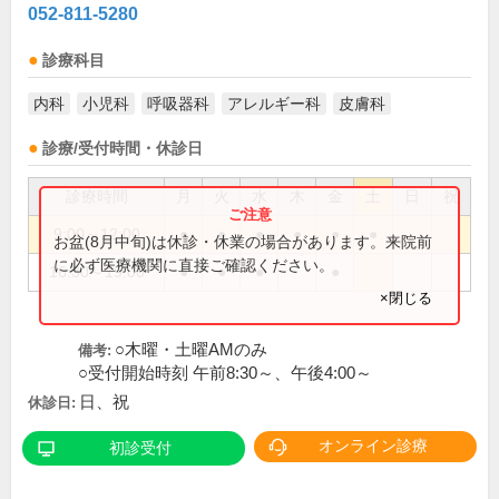
052-811-5280
診療科目
内科
小児科
呼吸器科
アレルギー科
皮膚科
診療/受付時間・休診日
診療時間
月
火
水
木
金
土
日
祝
9:00～12:00
●
●
●
●
●
●
お盆(8月中旬)は休診・休業の場合があります。来院前
に必ず医療機関に直接ご確認ください。
16:30～19:00
●
●
●
●
×閉じる
○木曜・土曜AMのみ
備考:
○受付開始時刻 午前8:30～、午後4:00～
日、祝
休診日:
オンライン診療
初診受付