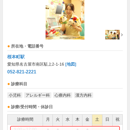
所在地・電話番号
桜本町駅
愛知県名古屋市南区駈上2-1-16
[地図]
052-821-2221
診療科目
小児科
アレルギー科
心療内科
漢方内科
診療/受付時間・休診日
診療時間
月
火
水
木
金
土
日
祝
9:00～12:00
●
●
●
●