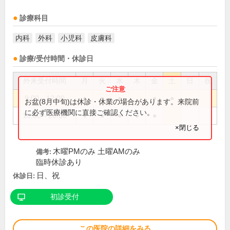
診療科目
内科
外科
小児科
皮膚科
診療/受付時間・休診日
外来受付時間
月
火
水
木
金
土
日
祝
9:00～12:00
●
●
●
●
●
お盆(8月中旬)は休診・休業の場合があります。来院前
に必ず医療機関に直接ご確認ください。
18:00～20:00
●
●
●
●
●
×閉じる
木曜PMのみ 土曜AMのみ
備考:
臨時休診あり
日、祝
休診日:
初診受付
この医院の詳細をみる