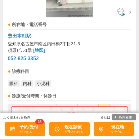
所在地・電話番号
豊田本町駅
愛知県名古屋市南区内田橋2丁目31-3
須原ビル1階
[地図]
052-825-3352
診療科目
眼科
内科
小児科
診療/受付時間・休診日
診療時間
月
火
水
木
金
土
日
祝
条件変更
9:00～12:00
●
●
●
●
●
●
お盆(8月中旬)は休診・休業の場合があります。来院前
33
予約/受付
現在診療
現在地
に必ず医療機関に直接ご確認ください。
16:00～18:00
●
●
●
●
×閉じる