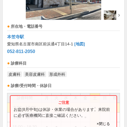
所在地・電話番号
本笠寺駅
愛知県名古屋市南区前浜通4丁目14-1
[地図]
052-811-2050
診療科目
皮膚科
美容皮膚科
形成外科
診療/受付時間・休診日
診療時間
月
火
水
木
金
土
日
祝
9:00～13:00
●
お盆(8月中旬)は休診・休業の場合があります。来院前
に必ず医療機関に直接ご確認ください。
9:30～12:30
●
●
●
●
×閉じる
15:00～18:30
●
●
●
●