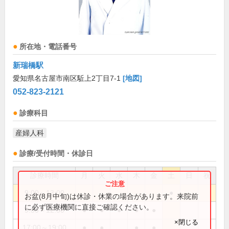
所在地・電話番号
新瑞橋駅
愛知県名古屋市南区駈上2丁目7-1
[地図]
052-823-2121
診療科目
産婦人科
診療/受付時間・休診日
診療時間
月
火
水
木
金
土
日
祝
9:00～13:00
●
お盆(8月中旬)は休診・休業の場合があります。来院前
に必ず医療機関に直接ご確認ください。
9:30～12:30
●
●
●
●
●
×閉じる
17:00～19:00
●
●
●
●