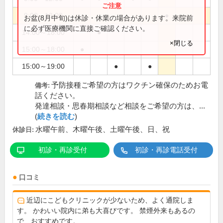
9:00～13:00
●
お盆(8月中旬)は休診・休業の場合があります。来院前
に必ず医療機関に直接ご確認ください。
14:00～18:00
●
×閉じる
15:00～18:00
●
15:00～19:00
●
●
予防接種ご希望の方はワクチン確保のためお電
備考:
話ください。
発達相談・思春期相談など相談をご希望の方は、...
(
続きを読む
)
水曜午前、木曜午後、土曜午後、日、祝
休診日:
初診・再診受付
初診・再診電話受付
口コミ
近辺にこどもクリニックが少ないため、よく通院しま
す。 かわいい院内に弟も大喜びです。 禁煙外来もあるの
で、おすすめです。