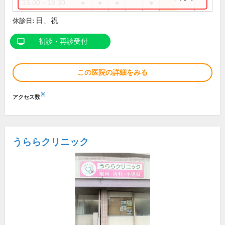
15:00～18:30
●
●
●
●
日、祝
休診日:
初診・再診受付
この医院の詳細をみる
※
アクセス数
うららクリニック