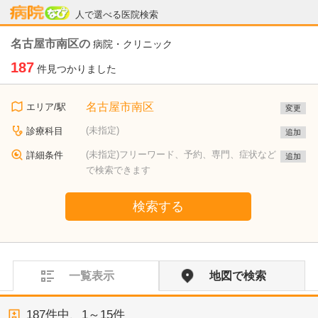
病院なび
人で選べる医院検索
名古屋市南区の
病院・クリニック
187
件見つかりました
名古屋市南区
エリア/駅
変更
(未指定)
診療科目
追加
(未指定)フリーワード、予約、専門、症状など
詳細条件
追加
で検索できます
検索する
一覧表示
地図で検索
187
件中、
1～15件