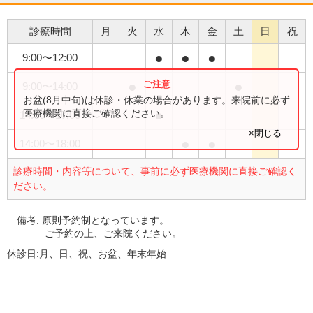
診療時間
月
火
水
木
金
土
日
祝
●
●
●
9:00
〜
12:00
●
●
9:00
〜
14:00
お盆(8月中旬)は休診・休業の場合があります。来院前に必ず
●
医療機関に直接ご確認ください。
14:00
〜
17:00
×閉じる
●
●
14:00
〜
18:00
診療時間・内容等について、事前に必ず医療機関に直接ご確認く
ださい。
備考:
原則予約制となっています。
ご予約の上、ご来院ください。
休診日:
月、日、祝、お盆、年末年始