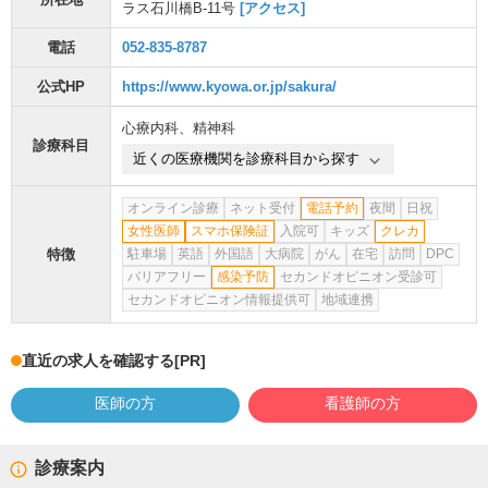
ラス石川橋B-11号
[アクセス]
電話
052-835-8787
公式HP
https://www.kyowa.or.jp/sakura/
心療内科
、
精神科
診療科目
近くの医療機関を診療科目から探す
オンライン診療
ネット受付
電話予約
夜間
日祝
女性医師
スマホ保険証
入院可
キッズ
クレカ
特徴
駐車場
英語
外国語
大病院
がん
在宅
訪問
DPC
バリアフリー
感染予防
セカンドオピニオン受診可
セカンドオピニオン情報提供可
地域連携
直近の求人を確認する
[PR]
医師の方
看護師の方
診療案内