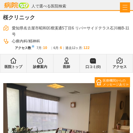
病院なび
人で選べる医院検索
桜クリニック
愛知県名古屋市昭和区檀溪通5丁目6 リバーサイドテラス石川橋B-11
号
心療内科
精神科
※
10
6
122
アクセス数
7月
:
6月
:
過去12ヶ月:
医院トップ
診療案内
医師
口コミ(
0
)
アクセス
医療機関からの
メッセージあり