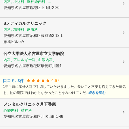
内科, 小児科, 脳神経内科, ...
愛知県名古屋市瑞穂区
上山町2-20
Sメディカルクリニック
内科, 精神科, 皮膚科
愛知県名古屋市昭和区
藤成通2-12-1
藤成ビル 5A
公立大学法人
名古屋市立大学病院
内科, アレルギー科, 血液内科, ...
愛知県名古屋市瑞穂区
瑞穂町川澄1
4.67
口コミ:
3
件
1年半前に産婦人科で手術していただきました。長いこと不安を抱えてきた病気
を、他の病院ではわからなかったことをみつけてくだ...
続きを読む
メンタルクリニック月下香庵
心療内科, 精神科
愛知県名古屋市昭和区
川名山町1-48