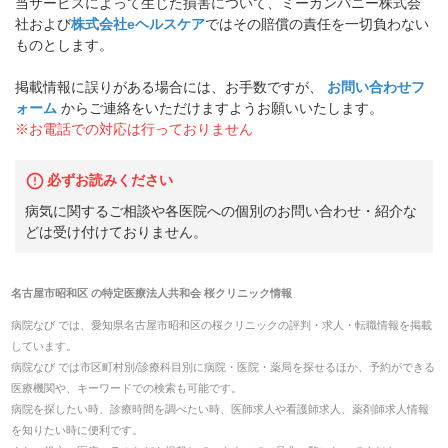
当サービスによって生じた損害について、ミーカンパニー株式会
社および
株式会社eヘルスケア
ではその賠償の責任を一切負わない
ものとします。
掲載情報に誤りがある場合には、お手数ですが、
お問い合わせフ
ォーム
からご連絡をいただけますようお願いいたします。
※お電話での対応は行っておりません
必ずお読みください
病気に関するご相談や各医院への個別のお問い合わせ・紹介な
どは受け付けておりません。
名古屋市昭和区
の
特定医療法人共和会 桜クリニック
情報
病院なび では、
愛知県
名古屋市昭和区
の
桜クリニック
の
評判・求人・転職
情報を掲載
しています。
病院なび では市区町村別/診療科目別に病院・医院・薬局を探せるほか、予約ができる
医療機関や、キーワードでの検索も可能です。
病院を探したい時、診療時間を調べたい時、医師求人や看護師求人、薬剤師求人情報
を知りたい時に便利です。