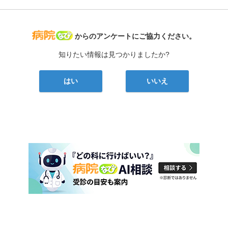
病院なび
からのアンケートにご協力ください。
知りたい情報は見つかりましたか?
はい
いいえ