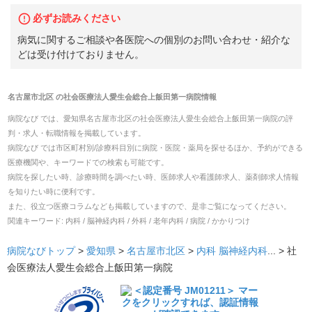
必ずお読みください
病気に関するご相談や各医院への個別のお問い合わせ・紹介な
どは受け付けておりません。
名古屋市北区
の
社会医療法人愛生会総合上飯田第一病院
情報
病院なび では、
愛知県
名古屋市北区
の
社会医療法人愛生会総合上飯田第一病院
の
評
判・求人・転職
情報を掲載しています。
病院なび では市区町村別/診療科目別に病院・医院・薬局を探せるほか、予約ができる
医療機関や、キーワードでの検索も可能です。
病院を探したい時、診療時間を調べたい時、医師求人や看護師求人、薬剤師求人情報
を知りたい時に便利です。
また、役立つ医療コラムなども掲載していますので、是非ご覧になってください。
関連キーワード:
内科 / 脳神経内科 / 外科 / 老年内科 / 病院 / かかりつけ
病院なびトップ
>
愛知県
>
名古屋市北区
>
内科
脳神経内科
... >
社
会医療法人愛生会総合上飯田第一病院