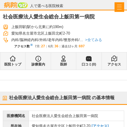
病院なび
人で選べる医院検索
社会医療法人愛生会総合上飯田第一病院
上飯田駅
(駅から
北東に約190m
)
愛知県名古屋市北区上飯田北町2-70
全てみる
内科
脳神経内科
外科
老年内科
整形外科
...
※
27
36
697
アクセス数
7月
:
6月
:
過去12ヶ月:
医院トップ
診療案内
医師
口コミ(
0
)
アクセス
社会医療法人愛生会総合上飯田第一病院
の基本情報
医療機関名
社会医療法人愛生会総合上飯田第一病院
所在地
愛知県名古屋市北区上飯田北町2-70
[アクセス]