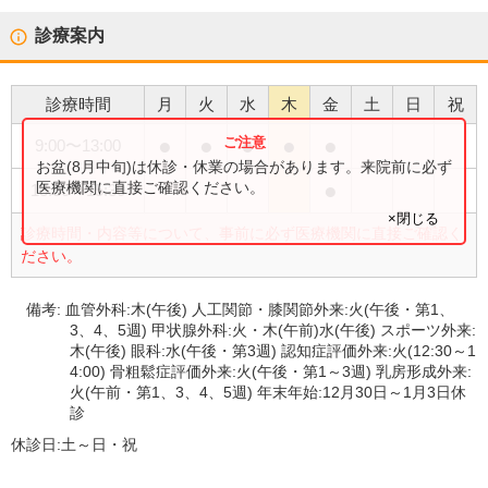
診療案内
診療時間
月
火
水
木
金
土
日
祝
●
●
●
●
●
9:00
〜
13:00
お盆(8月中旬)は休診・休業の場合があります。来院前に必ず
●
医療機関に直接ご確認ください。
13:30
〜
15:30
×閉じる
診療時間・内容等について、事前に必ず医療機関に直接ご確認く
ださい。
備考:
血管外科:木(午後) 人工関節・膝関節外来:火(午後・第1、
3、4、5週) 甲状腺外科:火・木(午前)水(午後) スポーツ外来:
木(午後) 眼科:水(午後・第3週) 認知症評価外来:火(12:30～1
4:00) 骨粗鬆症評価外来:火(午後・第1～3週) 乳房形成外来:
火(午前・第1、3、4、5週) 年末年始:12月30日～1月3日休
診
休診日:
土～日・祝