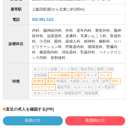
最寄駅
上飯田駅
(駅から
北東に約190m
)
電話
052-991-3111
内科
、
脳神経内科
、
外科
、
老年内科
、
整形外科
、
脳神
経外科
、
泌尿器科
、
皮膚科
、
耳鼻いんこう科
、
形成外
科
、
小児科
、
眼科
、
産婦人科
、
精神科
、
麻酔科
、
リハ
診療科目
ビリテーション科
、
呼吸器内科
、
循環器科
、
腎臓内
科
、
糖尿病内科
、
消化器科
、
乳腺外科
、
ペインクリニ
ック内科
、
放射線科
オンライン診療
ネット受付
電話予約
夜間
日祝
女性医師
スマホ保険証
入院可
キッズ
クレカ
特徴
駐車場
英語
外国語
大病院
がん
在宅
訪問
DPC
バリアフリー
感染予防
セカンドオピニオン受診可
セカンドオピニオン情報提供可
地域連携
直近の求人を確認する
[PR]
医師の方
看護師の方